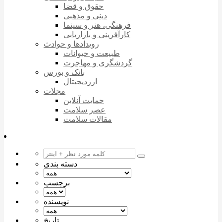
حقوق و قضا
دینی و مذهبی
فرهنگی، هنر و سینما
کارآفرینی و بازاریابی
رویدادها و حوادث
طبیعت و حیوانات
گردشگری و مهاجرت
بانک و بورس
ارزدیجیتال
مجلات
حمایت آنلاین
عصر سلامت
مقالات سلامت
دسته بندی
برچسب
نویسنده
تاریخ