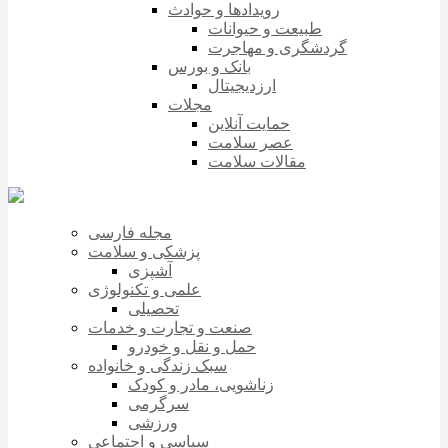
رویدادها و حوادث
طبیعت و حیوانات
گردشگری و مهاجرت
بانک و بورس
ارزدیجیتال
مجلات
حمایت آنلاین
عصر سلامت
مقالات سلامت
مجله فارسی
پزشکی و سلامت
آشپزی
علمی و تکنولوژی
تحصیلی
صنعت و تجارت و خدمات
حمل و نقل و خودرو
سبک زندگی و خانواده
زناشویی، مادر و کودک
سرگرمی
ورزشی
سیاسی و اجتماعی