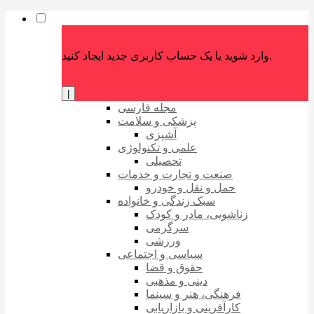
وارد شوید یا یک حساب کاربری جدید ایجاد کنید.
|
مجله فارسی
پزشکی و سلامت
آشپزی
علمی و تکنولوژی
تحصیلی
صنعت و تجارت و خدمات
حمل و نقل و خودرو
سبک زندگی و خانواده
زناشویی، مادر و کودک
سرگرمی
ورزشی
سیاسی و اجتماعی
حقوق و قضا
دینی و مذهبی
فرهنگی، هنر و سینما
کارآفرینی و بازاریابی