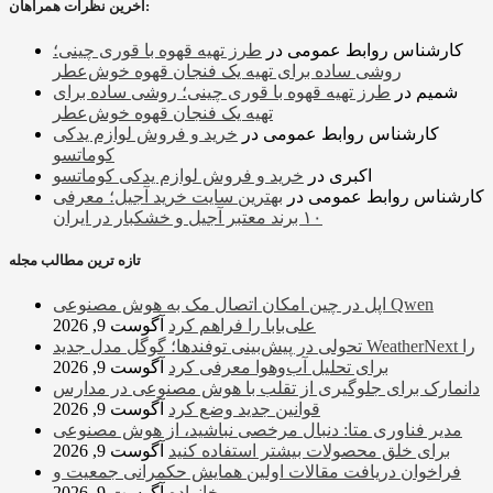
آخرین نظرات همراهان:
کارشناس روابط عمومی
در
طرز تهیه قهوه با قوری چینی؛
روشی ساده برای تهیه یک فنجان قهوه خوش‌عطر
شمیم
در
طرز تهیه قهوه با قوری چینی؛ روشی ساده برای
تهیه یک فنجان قهوه خوش‌عطر
کارشناس روابط عمومی
در
خرید و فروش لوازم یدکی
کوماتسو
اکبری
در
خرید و فروش لوازم یدکی کوماتسو
کارشناس روابط عمومی
در
بهترین سایت خرید آجیل؛ معرفی
۱۰ برند معتبر آجیل و خشکبار در ایران
تازه ترین مطالب مجله
اپل در چین امکان اتصال مک به هوش مصنوعی Qwen
علی‌بابا را فراهم کرد
آگوست 9, 2026
تحولی در پیش‌بینی توفندها؛ گوگل مدل جدید WeatherNext را
برای تحلیل آب‌وهوا معرفی کرد
آگوست 9, 2026
دانمارک برای جلوگیری از تقلب با هوش مصنوعی در مدارس
قوانین جدید وضع کرد
آگوست 9, 2026
مدیر فناوری متا: دنبال مرخصی نباشید، از هوش مصنوعی
برای خلق محصولات بیشتر استفاده کنید
آگوست 9, 2026
فراخوان دریافت مقالات اولین همایش حکمرانی جمعیت و
خانواده
آگوست 9, 2026