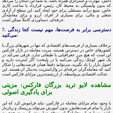
دانش، مهارت و استراتژی همراه باشد، به شما این امکان را می‌دهد
که بدون وابستگی به محیط کار، رئیس، قرارداد یا ساعت کاری
خاص، منبع درآمد مستقلی برای خود ایجاد کنید. این سطح از آزادی
شغلی و مالی، برای بسیاری از افراد، آرزو و برای معامله‌گر
حرفه‌ای، دستاوردی کاملاً ممکن است.
7. دسترسی برابر به فرصت‌ها، مهم نیست کجا زندگی
می‌کنید:
برخلاف بسیاری از فرصت‌های اقتصادی که تنها در شهرهای بزرگ یا
کشورهای خاص در دسترس هستند، مزیت معامله در بازار فارکس
این است که هیچ مرز جغرافیایی یا طبقاتی ندارد. فرقی نمی‌کند در
یک شهر کوچک زندگی می‌کنید یا در پایتخت؛ اگر اینترنت دارید و
اصول بازار را یاد بگیرید، می‌توانید دقیقاً همان فرصت‌هایی را شکار
کنید که معامله‌گران حرفه‌ای در وال‌استریت به‌دنبال آن هستند. این
عدالت اقتصادی بی‌واسطه، از ارزشمندترین مزایای فارکس است.
مشاهده لایو ترید بزرگان فارکس: مزیتی
برای یادگیری اصولی
با وجود تمام مزایای معامله در فارکس، نباید فراموش کرد که این
بازار با تمام فرصت‌هایش، بدون آموزش می‌تواند پرریسک و زیان‌بار
باشد. بسیاری از معامله‌گران موفق دنیا، پیش از ورود جدی به