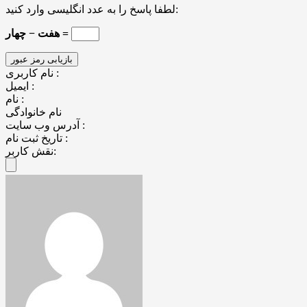
لطفا پاسخ را به عدد انگلیسی وارد کنید:
هفت − چهار =
نام کاربری :
ایمیل :
نام :
نام خانوادگی
آدرس وب سایت :
تاریخ ثبت نام :
نقش کاربر: