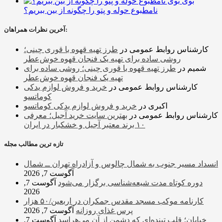
بوی
نامطبوع حوله و پتو را چگونه از بین ببریم؟
آخرین نظرات همراهان:
کارشناس روابط عمومی
در
طرز تهیه قهوه با قوری چینی؛
روشی ساده برای تهیه یک فنجان قهوه خوش‌عطر
شمیم
در
طرز تهیه قهوه با قوری چینی؛ روشی ساده برای
تهیه یک فنجان قهوه خوش‌عطر
کارشناس روابط عمومی
در
خرید و فروش لوازم یدکی
کوماتسو
اکبری
در
خرید و فروش لوازم یدکی کوماتسو
کارشناس روابط عمومی
در
بهترین سایت خرید آجیل؛ معرفی
۱۰ برند معتبر آجیل و خشکبار در ایران
تازه ترین مطالب مجله
انسداد مسیر جنوب به شمال چالوس و آزادراه تهران ــ شمال
آگوست 7, 2026
دوره کوتاه مدت شیعه‌شناسی برگزار می‌شود
آگوست 7,
2026
کارنامه موکب مسجد مقدس جمکران در اربعین/۵۰ هزار
پرس غذای روزانه
آگوست 7, 2026
خیابان؛ قلب تپنده‌ای که دشمن از آن می‌هراسد
آگوست 7,