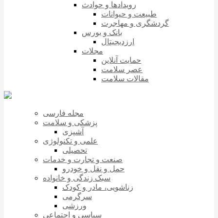
رویدادها و حوادث
طبیعت و حیوانات
گردشگری و مهاجرت
بانک و بورس
ارزدیجیتال
مجلات
حمایت آنلاین
عصر سلامت
مقالات سلامت
مجله فارسی
پزشکی و سلامت
آشپزی
علمی و تکنولوژی
تحصیلی
صنعت و تجارت و خدمات
حمل و نقل و خودرو
سبک زندگی و خانواده
زناشویی، مادر و کودک
سرگرمی
ورزشی
سیاسی و اجتماعی