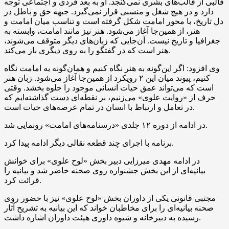
قالبی از قالب‌های بشری نمی‌گنجد. او به بعد فردی و اجتماعی توجه
دارد و در هیچ شغل و منسبی قرار نمی‌گیرد. جبهه حق و باطل در
دل تاریخ، با محور امامت شکل گرفته است و تناسب میان امامت و
هنر، از همین‌جا آغاز می‌شود. هنر نیز مانند امامت، وابسته به
جغرافیا و تاریخ نیست. آن‌جایی که زبان‌های دیگر متوقف می‌شوند،
هنر است که در گفتگو را به روی دیگری باز می‌کند.
وی افزود: اگر این‌گونه به هنر نگاه کنیم و همان‌گونه به امامت نگاه
کنیم، پیوند میان این ۲ رویکرد از همین‌جا آغاز می‌شود. زبان هنر
است که می‌تواند عمق حیات انسانی موجود را جلوه بخشد. وقتی
حرف از «روایت علوی» می‌زنیم، بر نقطه‌ای دست گذاشته‌ایم که
در تعامل و ارتباط با انسان در تمام عرصه‌های حیات است.
در ادامه از دوره ۱۲ جلدی «درسنامه‌های امامت» رونمایی شد.
برنامه با اجرای چند قطعه نقالی دیگر ادامه پیدا کرد.
در ادامه مهدی میرزایی دبیر بخش «لوح علوی» برای خوانش
بیانیه‌ای از این بخش جشنواره روی صحنه حاضر شد و بیانیه را
قرائت کرد.
مجتبی قانونی یکی از داوران بخش «لوح علوی» نیز با حضور روی
صحنه بیانیه‌ای را برای مخاطبان خواند که این بیانیه به تشریح آثار
رسیده به دبیرخانه و شیوه داوری هیئت داوران اشاره داشت.