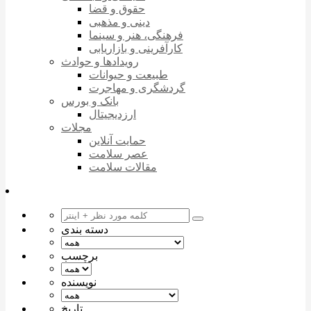
حقوق و قضا
دینی و مذهبی
فرهنگی، هنر و سینما
کارآفرینی و بازاریابی
رویدادها و حوادث
طبیعت و حیوانات
گردشگری و مهاجرت
بانک و بورس
ارزدیجیتال
مجلات
حمایت آنلاین
عصر سلامت
مقالات سلامت
دسته بندی
برچسب
نویسنده
تاریخ