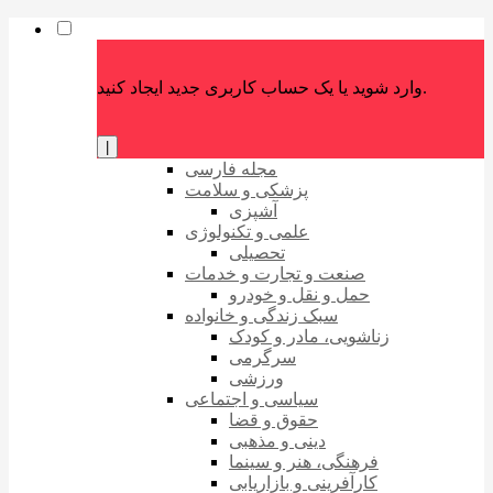
وارد شوید یا یک حساب کاربری جدید ایجاد کنید.
|
مجله فارسی
پزشکی و سلامت
آشپزی
علمی و تکنولوژی
تحصیلی
صنعت و تجارت و خدمات
حمل و نقل و خودرو
سبک زندگی و خانواده
زناشویی، مادر و کودک
سرگرمی
ورزشی
سیاسی و اجتماعی
حقوق و قضا
دینی و مذهبی
فرهنگی، هنر و سینما
کارآفرینی و بازاریابی