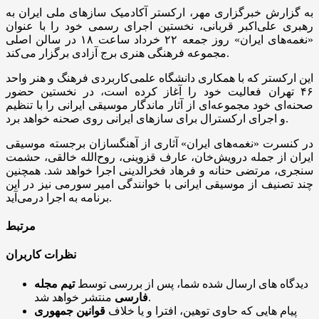
به گزارش خبرگزاری مهر، ارکستر آکادمیک سازهای ملی ایران به
رهبری علی‌اکبر قربانی، نخستین اجرای رسمی خود را با عنوان
«نغمه‌های ایران» روز جمعه ۲۲ خرداد ساعت ۱۸ در سالن اصلی
مجموعه فرهنگی هنری برج آزادی برگزار می‌کند.
این ارکستر که با همکاری دانشگاه علمی‌کاربردی فرهنگ و هنر واحد
۴۶ تهران فعالیت خود را آغاز کرده است، در نخستین حضور
صحنه‌ای خود مجموعه‌ای از آثار ماندگار موسیقی ایرانی را با تنظیم
و اجرای ارکسترال برای سازهای ایرانی روی صحنه خواهد برد.
در کنسرت «نغمه‌های ایران» آثاری از آهنگسازان برجسته موسیقی
ایران از جمله درویش‌خان، عارف قزوینی، روح‌الله خالقی، حشمت
سنجری، مرتضی حنانه و فرهاد فخرالدینی اجرا خواهد شد. همچنین
چند تصنیف از موسیقی ایرانی با خوانندگی امیر سورمی نیز در این
برنامه به اجرا درمی‌آید.
مرتبط
نظرات کاربران
دیدگاه های ارسال شده شما، پس از بررسی توسط
تیم مجله
منتشر خواهد شد.
فارسی
پیام هایی که حاوی توهین، افترا و یا خلاف
قوانین جمهوری