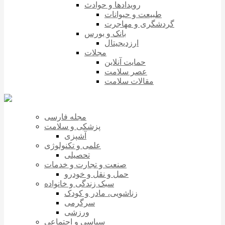
رویدادها و حوادث
طبیعت و حیوانات
گردشگری و مهاجرت
بانک و بورس
ارزدیجیتال
مجلات
حمایت آنلاین
عصر سلامت
مقالات سلامت
مجله فارسی
پزشکی و سلامت
آشپزی
علمی و تکنولوژی
تحصیلی
صنعت و تجارت و خدمات
حمل و نقل و خودرو
سبک زندگی و خانواده
زناشویی، مادر و کودک
سرگرمی
ورزشی
سیاسی و اجتماعی