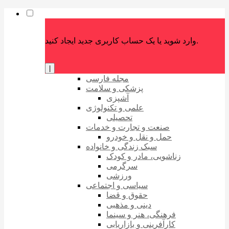
وارد شوید یا یک حساب کاربری جدید ایجاد کنید.
|
مجله فارسی
پزشکی و سلامت
آشپزی
علمی و تکنولوژی
تحصیلی
صنعت و تجارت و خدمات
حمل و نقل و خودرو
سبک زندگی و خانواده
زناشویی، مادر و کودک
سرگرمی
ورزشی
سیاسی و اجتماعی
حقوق و قضا
دینی و مذهبی
فرهنگی، هنر و سینما
کارآفرینی و بازاریابی