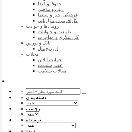
حقوق و قضا
دینی و مذهبی
فرهنگی، هنر و سینما
کارآفرینی و بازاریابی
رویدادها و حوادث
طبیعت و حیوانات
گردشگری و مهاجرت
بانک و بورس
ارزدیجیتال
مجلات
حمایت آنلاین
عصر سلامت
مقالات سلامت
دسته بندی
برچسب
نویسنده
تاریخ