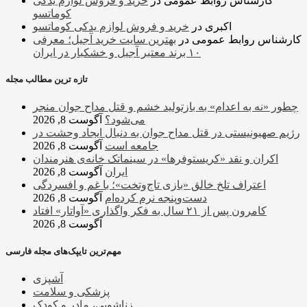
کارشناس روابط عمومی
در
خرید و فروش لوازم یدکی
کوماتسو
اکبری
در
خرید و فروش لوازم یدکی کوماتسو
کارشناس روابط عمومی
در
بهترین سایت خرید آجیل؛ معرفی
۱۰ برند معتبر آجیل و خشکبار در ایران
تازه ترین مطالب مجله
چطور «نه به اعدام» به بازتولید خشم و قتل مداح جوان منجر
می‌شود؟
آگوست 8, 2026
رژیم صهیونیستی در قتل مداح جوان به دنبال ایجاد وحشت در
جامعه است
آگوست 8, 2026
اکران و نقد «کریستوفرها» در سینماتک خانه‌ی هنرمندان
ایران
آگوست 8, 2026
اعتراف تلخ خالق «بازی تاج‌وتخت»؛ با غم و افسردگی
دست‌وپنجه نرم کرده‌ام
آگوست 8, 2026
کامرون پس از ۲۱ سال به فکر واگذاری «آواتار» افتاد
آگوست 8, 2026
مهم‌ترین تایپک‌های مجله فارسی
آشپزی
پزشکی و سلامت
زناشویی، مادر و کودک