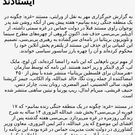
ایستادند
به گزارش خبرگزاری مهر به نقل از ورایتی، مستند «غزه: چگونه در
یک منطقه جنگی زنده بمانیم» هفته پیش پس از آنکه روشن شد پدر
نوجوان راوی مستند قبلاً در دولت حماس در غزه سمتی داشته، از
آی‌پلیر بی‌بی‌سی حذف شد. اکنون گروهی از چهره‌های مطرح سینما
و تلویزیون بریتانیا در نامه‌ای سرگشاده به رهبری بی‌بی‌سی، تصمیم
این کمپانی برای حذف این مستند از پلتفرم پخش آنلاین خود را
محکوم کرده‌اند و آن را چهره بارز سانسور سیاسی خواندند.
از مهم ترین نام‌هایی که این نامه را امضا کرده‌اند، کن لوچ، مایک
لی، گری لاینکر و ریز احمد هستند. این نامه که توسط سازمان
«هنرمندان برای فلسطین بریتانیا» منتشر شده با بیش از ۴۵۰
امضاکننده از جمله روث نگا، خالد عبدالله، واد الکاتب، جیمز کریشنا
فلوید، سالی الحسینی، امیر المصری، رونان بنت، چارلز دنس،
حنیف قریشی، میریام ابدال، ریپ یورنیا و نیتین ساهنی منتشر شده
است.
در مستند «غزه: چگونه در یک منطقه جنگی زنده بمانیم» که ۱۷
فوریه از بی‌بی‌سی۲ پخش شد، عبدالله الیزوری ۱۴ ساله به شرح
زندگی روزمره در غزه می‌پردازد. بی‌بی‌سی هفته گذشته پس از
افشای این موضوع که پدر عبدالله، دکتر ایمن الیزوری، معاون وزیر
کشاورزی در دولت تحت مدیریت حماس در غزه بوده، این برنامه را
از سرویس پخش آنلاین خود حذف کرد. بی‌بی‌سی با اعلام اینکه این