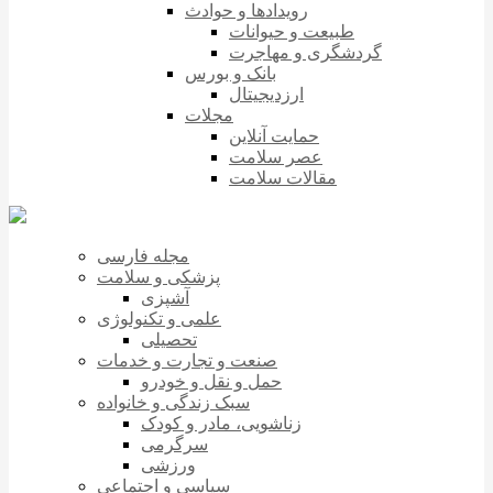
رویدادها و حوادث
طبیعت و حیوانات
گردشگری و مهاجرت
بانک و بورس
ارزدیجیتال
مجلات
حمایت آنلاین
عصر سلامت
مقالات سلامت
مجله فارسی
پزشکی و سلامت
آشپزی
علمی و تکنولوژی
تحصیلی
صنعت و تجارت و خدمات
حمل و نقل و خودرو
سبک زندگی و خانواده
زناشویی، مادر و کودک
سرگرمی
ورزشی
سیاسی و اجتماعی