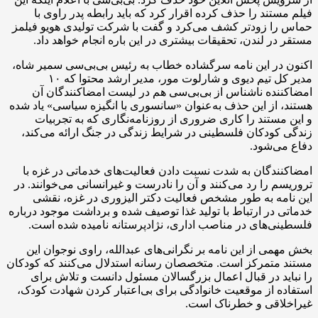
فیلم مستند را حذف کرده اقرار کرد که باید رابطه پدر راوی با
حماس را زودتر کشف می‌کرد و گفت با شرکت تولیدی هویو فیلمز
مستقر در لندن، تحقیقات بیشتری در این باره انجام خواهد داد.
اکنون در این نامه سرگشاده خطاب به رئیس بی‌بی‌سی سمیر شاه،
مدیر کل تیم دیوی و شارلوت مور، مدیر ارشد محتوا که ۱۰
امضاکننده ناشناس از بی‌بی‌سی هم در لیست امضاکنندگان آن
هستند، از این حذف به‌عنوان «سانسوری با انگیزه سیاسی» یاد شده
و این مستند را کاری ضروری از روزنامه‌نگاری که به تجربیات
زندگی کودکان فلسطینی در شرایط زندگی در جنگ ارائه می‌کند،
دفاع می‌شود.
امضاکنندگان به شدت نسبت دادن فعالیت‌های خدماتی در غزه با
تروریسم را رد می‌کنند و آن را نادرست و غیرانسانی می‌خوانند. در
این نامه به طور مشخص فعالیت دکتر الیزوری در غزه، نقشی
خدماتی در ارتباط با تولید غذا توصیف شده و برداشت موجود درباره
فلسطینی‌های در مناصب اداری، نژادپرستانه نامیده شده است.
بخش مهمی از این نامه بر نگرانی‌های عبدالله، راوی نوجوان این
مستند متمرکز است. متخصصان رسانه استدلال می‌کنند که کودکان
را نباید در قبال اعمال بزرگسالان مسئول دانست و تلاش برای
استفاده از موقعیت خانوادگی برای بی‌اعتبار کردن شهادت کودک،
غیراخلاقی و خطرناک است.