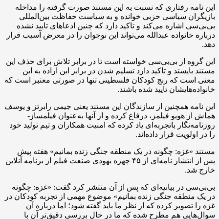
این نامه رفتاری که نسبت به این مستند صورت گرفته را مداخله
بازیگران سیاسی حزبی خوانده و به سیاست حفاظت بین‌المللی
بی‌بی‌سی اشاره می‌کند و تاکید دارد که چنین ادعاهای تایید نشده
درباره خانواده عبدالله می‌تواند این نوجوان را در معرض آسیب قرار
دهد.
این گروه از بی‌بی‌سی خواسته است تا در برابر تلاش برای حذف این
مستند بایستد و تاکید دارد تسلیم شدن در برابر این اراده به این
معنی است که رنج کودکان فلسطینی تنها در صورتی معتبر است که
خانواده‌هایشان تایید شده باشند.
این نامه همچنین از سازندگان این مستند یعنی جیمی رابرتز و یوسف
هماش از هویو فیلمز، درفاع کرده و از آنها به‌عنوان فیلمساز-
روزنامه‌نگار باتجربه‌ای یاد کرده که امنیت همکاران و تیم تولید خود
را در اولویت قرار داده‌اند.
مستند «غزه: چگونه در یک منطقه جنگی زنده بمانیم» هفته پیش
پس از انتشار نامه‌ای از ۴۵ چهره یهودی صنعت فیلم از برنامه آنلاین
خارج شد.
بی‌بی‌سی در بیانیه‌ای که پس از آن منتشر کرد گفت: «غزه: چگونه
در یک منطقه جنگی زنده بمانیم» موضوع مهمی از تجربه کودکان در
غزه را تصویر کرده که از نظر ما باید گفته شود؛ اما درباره آن
سوال‌هایی هم مطرح شده که ما در حال بررسی دقیق‌تر آن با