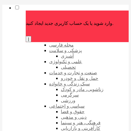
وارد شوید یا یک حساب کاربری جدید ایجاد کنید.
|
مجله فارسی
پزشکی و سلامت
آشپزی
علمی و تکنولوژی
تحصیلی
صنعت و تجارت و خدمات
حمل و نقل و خودرو
سبک زندگی و خانواده
زناشویی، مادر و کودک
سرگرمی
ورزشی
سیاسی و اجتماعی
حقوق و قضا
دینی و مذهبی
فرهنگی، هنر و سینما
کارآفرینی و بازاریابی