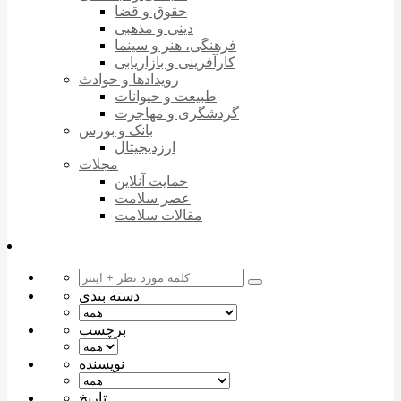
حقوق و قضا
دینی و مذهبی
فرهنگی، هنر و سینما
کارآفرینی و بازاریابی
رویدادها و حوادث
طبیعت و حیوانات
گردشگری و مهاجرت
بانک و بورس
ارزدیجیتال
مجلات
حمایت آنلاین
عصر سلامت
مقالات سلامت
دسته بندی
برچسب
نویسنده
تاریخ