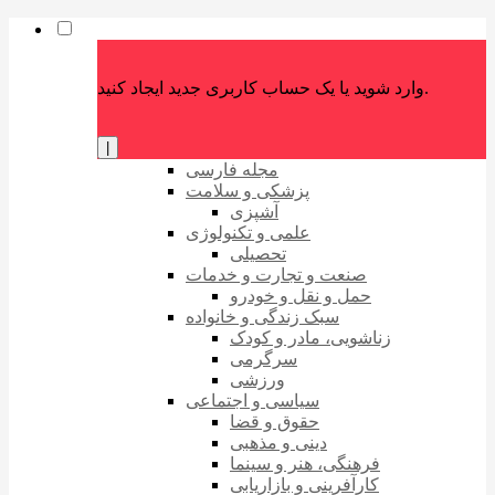
وارد شوید یا یک حساب کاربری جدید ایجاد کنید.
|
مجله فارسی
پزشکی و سلامت
آشپزی
علمی و تکنولوژی
تحصیلی
صنعت و تجارت و خدمات
حمل و نقل و خودرو
سبک زندگی و خانواده
زناشویی، مادر و کودک
سرگرمی
ورزشی
سیاسی و اجتماعی
حقوق و قضا
دینی و مذهبی
فرهنگی، هنر و سینما
کارآفرینی و بازاریابی