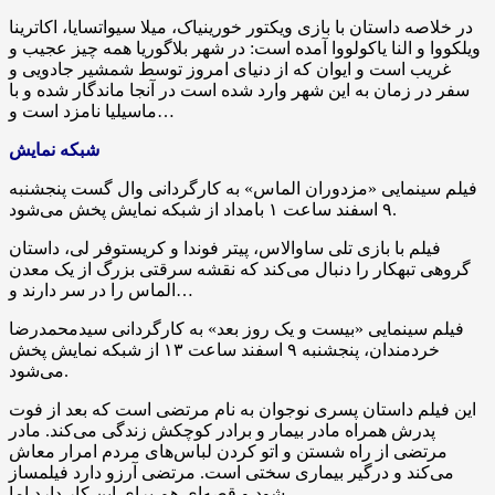
در خلاصه داستان با بازی ویکتور
خورینیاک
،
میلا
سیواتسایا
،
اکاترینا
ویلکووا
و
النا
یاکولووا
آمده است: در شهر
بلاگوریا
همه چیز عجیب و
غریب است و ایوان که از دنیای امروز توسط شمشیر جادویی و
سفر در زمان به این شهر وارد شده است در آنجا ماندگار شده و با
نامزد است و…
ماسیلیا
شبکه نمایش
فیلم سینمایی «مزدوران الماس» به کارگردانی وال
گست
پنجشنبه
۹ اسفند ساعت ۱ بامداد از شبکه نمایش پخش می‌شود.
فیلم با بازی
تلی
ساوالاس
، پیتر
فوندا
و کریستوفر
لی
، داستان
گروهی تبهکار را دنبال می‌کند که نقشه سرقتی بزرگ از یک معدن
الماس را در سر دارند و…
فیلم سینمایی «بیست و یک روز بعد» به کارگردانی سیدمحمدرضا
خردمندان، پنجشنبه ۹ اسفند ساعت ۱۳ از شبکه نمایش پخش
می‌شود.
این فیلم داستان پسری نوجوان به نام مرتضی است که بعد از فوت
پدرش همراه مادر بیمار و برادر کوچکش زندگی می‌کند. مادر
مرتضی از راه شستن و اتو کردن لباس‌های مردم امرار معاش
می‌کند و درگیر بیماری سختی است. مرتضی آرزو دارد فیلمساز
شود و قصه‌ای هم برای این کار دارد اما…