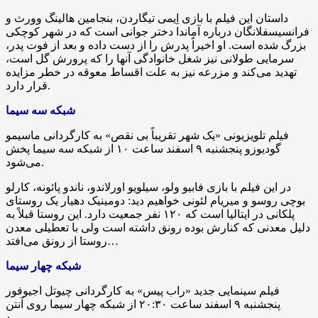
داستان این فیلم با بازی
اِیمی
تیگاردن
، بنجامین
هالینگ
وورث
و
فرانسیسفلانگان
درباره آماندا دختر جوانی است که در شهر کوچکی
بزرگ شده است. او اخیراً پدرش را از دست داده و بعد از فوت پدر،
سرمایی طولانی نیز شغل خانوادگی آنها را که پرورش گل است،
تهدید می‌کند و مزرعه نیز به علت اقساط معوقه در خطر مزایده
قرار دارد.
شبکه سه سیما
فیلم تلویزیونی «یک شهر تقریباً بی نقص» به کارگردانی ماسیمو
گودیوزو
پنجشنبه ۹ اسفند ساعت ۱۰ از شبکه سه سیما پخش
می‌شود.
در این فیلم با بازی فابیو ولو، سیلویو
اورلاندو
،
ناندو
پائونه
، کارلو
بوچی
روسو و
میریام
لئونی
خواهیم دید: دومینیک دهیار یک روستای
پلکانی در ایتالیا است که ۱۲۰ نفر جمعیت دارد. این روستا قبلاً به
دلیل معدنی که کنارش بوده رونق داشته است ولی با تعطیلی معدن
روستا از رونق می‌افتد…
شبکه چهار سیما
فیلم سینمایی جدید «
راب
پیس
» به کارگردانی
چیوتل
اجیوفور
پنجشنبه ۹ اسفند ساعت ۲۰:۳۰ از شبکه چهار سیما روی آنتن
می‌رود.