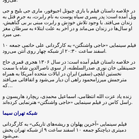
در خلاصه داستان فیلم با بازی
چیوتل
اجیوفور
، ماری
جی
بلیج
و
جی
ویل
آمده است: پدر پسری سیاه پوست به نام رابرت، به جرم قتل به
زندان می‌افتد. با وجود تلاش خودش و رابرت مبنی بر بی
گناهیش
،
او سال‌ها در زندان می‌ماند و در آخر به علت
ابتلاء
به سرطان مغز
.
می
میرد
فیلم سینمایی «حاجی واشنگتن» به کارگردانی علی حاتمی جمعه ۱۰
اسفند ساعت ۲۰:۳۰ از شبکه چهار روی آنتن می‌رود.
در خلاصه داستان فیلم آمده است: در سال ۱۳۰۶ هجری قمری حاج
حسینقلی خان نوری
صدرالسلطنه
، از سوی ناصرالدین شاه با سمت
نخستین
ایلچی
(سفیر) ایران در ایالات متحده آمریکا به همراه
مترجمش
میرزامحمود
راهی آن دیار می‌شود و اتفاقاتی می‌افتد
که…
زنده یاد عزت الله انتظامی، اسماعیل محمدی، ریچارد
هاریسون
و
در فیلم سینمایی «حاجی واشنگتن» هنرنمایی کرده‌اند.
راسل
کاس
شبکه تهران سیما
فیلم سینمایی «آخرین پهلوان و ریشه‌های تاریکی» به کارگردانی
دمیتری
دیاچنکو
جمعه ۱۰ اسفند ساعت ۹ از شبکه تهران پخش
می‌شود.