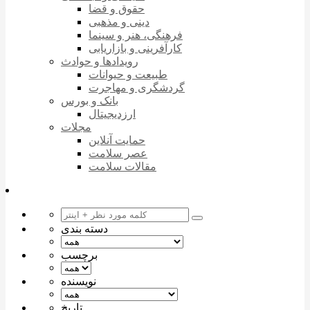
حقوق و قضا
دینی و مذهبی
فرهنگی، هنر و سینما
کارآفرینی و بازاریابی
رویدادها و حوادث
طبیعت و حیوانات
گردشگری و مهاجرت
بانک و بورس
ارزدیجیتال
مجلات
حمایت آنلاین
عصر سلامت
مقالات سلامت
دسته بندی
برچسب
نویسنده
تاریخ