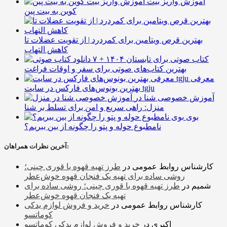
آموزش واریز بیت
کوین به بیت پین
بهترین قرص ویتامین برای کمردرد | از تقویت عضلات تا
کاهش التهاب
۷ کتاب صوتی برای تابستان ۱۴۰۴ +
بهترین کتاب‌های صوتی برای سفر و اوقات فراغت
معرفی
بهترین بونوس‌های فارکس در سایت tgju
آموزش خصوصی شنا در
منزل: راهی سریع و امن برای تسلط بر شنا
بوی
نامطبوع حوله و پتو را چگونه از بین ببریم؟
آخرین نظرات همراهان:
کارشناس روابط عمومی
در
طرز تهیه قهوه با قوری چینی؛
روشی ساده برای تهیه یک فنجان قهوه خوش‌عطر
شمیم
در
طرز تهیه قهوه با قوری چینی؛ روشی ساده برای
تهیه یک فنجان قهوه خوش‌عطر
کارشناس روابط عمومی
در
خرید و فروش لوازم یدکی
کوماتسو
اکبری
در
خرید و فروش لوازم یدکی کوماتسو