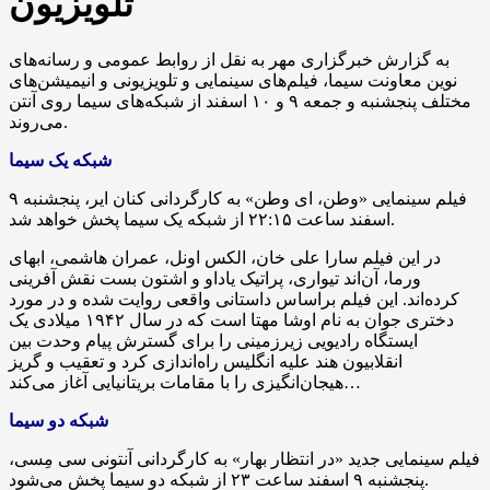
تلویزیون
به گزارش خبرگزاری مهر به نقل از روابط عمومی و رسانه‌های
نوین معاونت سیما، فیلم‌های سینمایی و تلویزیونی و انیمیشن‌های
مختلف پنجشنبه و جمعه ۹ و ۱۰ اسفند از شبکه‌های سیما روی آنتن
می‌روند.
شبکه یک سیما
فیلم سینمایی «وطن،
ای
وطن» به کارگردانی
کنان
ایر
، پنجشنبه ۹
اسفند ساعت ۲۲:۱۵ از شبکه یک سیما پخش خواهد شد.
در این فیلم سارا علی خان، الکس
اونل
، عمران هاشمی،
ابهای
ورما
، آن‌اند
تیواری
، پراتیک
یاداو
و
اشتون
بست نقش آفرینی
کرده‌اند. این فیلم
براساس
داستانی واقعی روایت شده و در مورد
دختری جوان به نام
اوشا
مهتا
است که در سال ۱۹۴۲ میلادی یک
ایستگاه رادیویی زیرزمینی را برای گسترش پیام وحدت بین
انقلابیون هند علیه انگلیس راه‌اندازی کرد و تعقیب و گریز
هیجان‌انگیزی را با مقامات بریتانیایی آغاز می‌کند…
شبکه دو سیما
فیلم سینمایی جدید «در انتظار بهار» به کارگردانی آنتونی سی مِسی،
پنجشنبه ۹ اسفند ساعت ۲۳ از شبکه دو سیما پخش می‌شود.