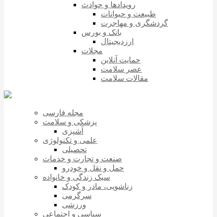
رویدادها و حوادث
طبیعت و حیوانات
گردشگری و مهاجرت
بانک و بورس
ارزدیجیتال
مجلات
حمایت آنلاین
عصر سلامت
مقالات سلامت
مجله فارسی
پزشکی و سلامت
آشپزی
علمی و تکنولوژی
تحصیلی
صنعت و تجارت و خدمات
حمل و نقل و خودرو
سبک زندگی و خانواده
زناشویی، مادر و کودک
سرگرمی
ورزشی
سیاسی و اجتماعی