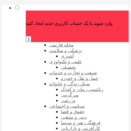
وارد شوید یا یک حساب کاربری جدید ایجاد کنید.
|
مجله فارسی
پزشکی و سلامت
آشپزی
علمی و تکنولوژی
تحصیلی
صنعت و تجارت و خدمات
حمل و نقل و خودرو
سبک زندگی و خانواده
زناشویی، مادر و کودک
سرگرمی
ورزشی
سیاسی و اجتماعی
حقوق و قضا
دینی و مذهبی
فرهنگی، هنر و سینما
کارآفرینی و بازاریابی