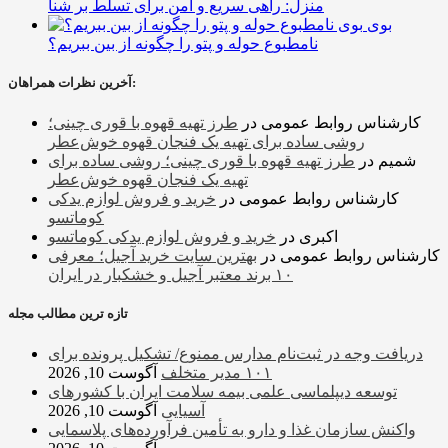
منزل: راهی سریع و امن برای تسلط بر شنا
بوی
نامطبوع حوله و پتو را چگونه از بین ببریم؟
آخرین نظرات همراهان:
کارشناس روابط عمومی
در
طرز تهیه قهوه با قوری چینی؛
روشی ساده برای تهیه یک فنجان قهوه خوش‌عطر
شمیم
در
طرز تهیه قهوه با قوری چینی؛ روشی ساده برای
تهیه یک فنجان قهوه خوش‌عطر
کارشناس روابط عمومی
در
خرید و فروش لوازم یدکی
کوماتسو
اکبری
در
خرید و فروش لوازم یدکی کوماتسو
کارشناس روابط عمومی
در
بهترین سایت خرید آجیل؛ معرفی
۱۰ برند معتبر آجیل و خشکبار در ایران
تازه ترین مطالب مجله
دریافت وجه در ثبت‌نام مدارس ممنوع/ تشکیل پرونده برای
۱۰۱ مدیر متخلف
آگوست 10, 2026
توسعه دیپلماسی علمی بیمه سلامت ایران با کشورهای
آسیایی
آگوست 10, 2026
واکنش سازمان غذا و دارو به تأمین فرآورده‌های پلاسمایی