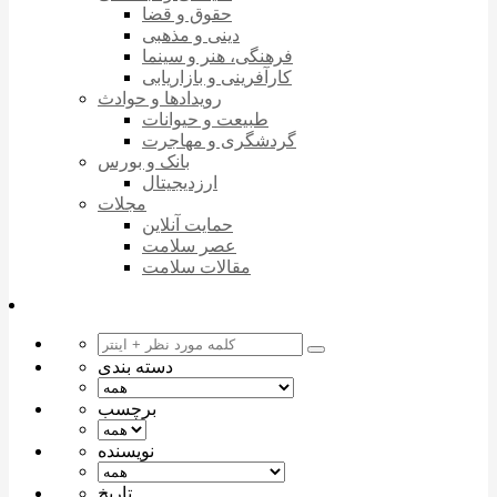
حقوق و قضا
دینی و مذهبی
فرهنگی، هنر و سینما
کارآفرینی و بازاریابی
رویدادها و حوادث
طبیعت و حیوانات
گردشگری و مهاجرت
بانک و بورس
ارزدیجیتال
مجلات
حمایت آنلاین
عصر سلامت
مقالات سلامت
دسته بندی
برچسب
نویسنده
تاریخ