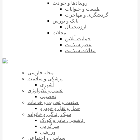
رویدادها و حوادث
طبیعت و حیوانات
گردشگری و مهاجرت
بانک و بورس
ارزدیجیتال
مجلات
حمایت آنلاین
عصر سلامت
مقالات سلامت
مجله فارسی
پزشکی و سلامت
آشپزی
علمی و تکنولوژی
تحصیلی
صنعت و تجارت و خدمات
حمل و نقل و خودرو
سبک زندگی و خانواده
زناشویی، مادر و کودک
سرگرمی
ورزشی
سیاسی و اجتماعی