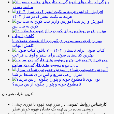
۵ ویژگی لپ تاپ های
مناسب سفر
افزایش
هزینه مالکیت لیفتراک در سال ۱۴۰۴
آموزش واریز بیت
کوین به بیت پین
بهترین قرص ویتامین برای کمردرد | از تقویت عضلات تا
کاهش التهاب
۷ کتاب صوتی برای تابستان ۱۴۰۴ +
بهترین کتاب‌های صوتی برای سفر و اوقات فراغت
معرفی
بهترین بونوس‌های فارکس در سایت tgju
آموزش خصوصی شنا در
منزل: راهی سریع و امن برای تسلط بر شنا
بوی
نامطبوع حوله و پتو را چگونه از بین ببریم؟
آخرین نظرات همراهان:
کارشناس روابط عمومی
در
طرز تهیه قهوه با قوری چینی؛
روشی ساده برای تهیه یک فنجان قهوه خوش‌عطر
شمیم
در
طرز تهیه قهوه با قوری چینی؛ روشی ساده برای