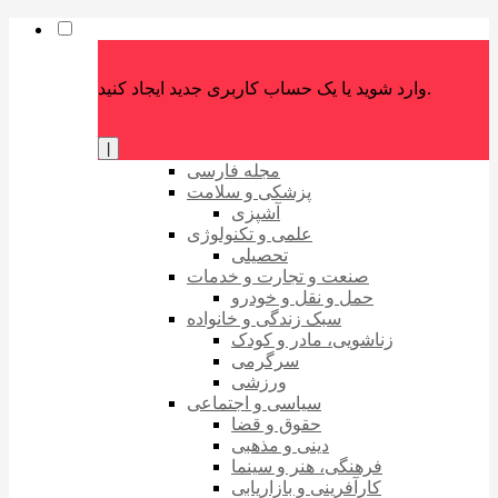
وارد شوید یا یک حساب کاربری جدید ایجاد کنید.
|
مجله فارسی
پزشکی و سلامت
آشپزی
علمی و تکنولوژی
تحصیلی
صنعت و تجارت و خدمات
حمل و نقل و خودرو
سبک زندگی و خانواده
زناشویی، مادر و کودک
سرگرمی
ورزشی
سیاسی و اجتماعی
حقوق و قضا
دینی و مذهبی
فرهنگی، هنر و سینما
کارآفرینی و بازاریابی