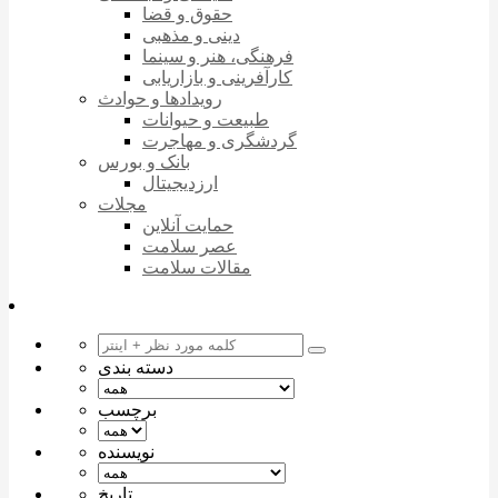
حقوق و قضا
دینی و مذهبی
فرهنگی، هنر و سینما
کارآفرینی و بازاریابی
رویدادها و حوادث
طبیعت و حیوانات
گردشگری و مهاجرت
بانک و بورس
ارزدیجیتال
مجلات
حمایت آنلاین
عصر سلامت
مقالات سلامت
دسته بندی
برچسب
نویسنده
تاریخ