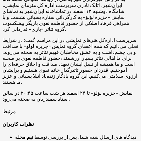
ایران‌شهر، اتابک نادری سرپرست اداره کل هنرهای نمایشی،
شامگاه دوشنبه ۱۳ اسفند در تماشاخانه‌ ایران‌شهر به تماشای
نمایش «جزیره لؤلؤ» به کارگردانی ستاره پسیانی نشست و با
همراهی فرهاد اصلانی از حضور فاطمه نقوی بازیگر پیشکسوت
گروه تئاتر «بازی» قدردانی کرد.
سرپرست اداره‌کل هنرهای نمایشی در این مراسم گفت: در شرایط
فعلی می‌دانیم که همه‌ اعضای گروه نمایش «جزیره لؤلؤ» با صداقت
و بی چشم‌داشت و به عشق مخاطبان فهیم تئاتر به صحنه می‌روند.
حضور فاطمه نقوی بر صحنه،‎‌ برای ما اهالی تئاتر بسیار ارزشمند
است و ما همیشه از نسل ایشان تعهد، صداقت و اخلاق حرفه‌ای را
آموختیم. قدردان حضور تاثیرگذار خانم نقوی هستیم و برایشان
آرزوی سلامتی می‌کنیم. این گروه یادگار زنده‌یاد آتیلا پسیانی و عزیز
ما هستند.
نمایش «جزیره لؤلؤ» تا ۲۴ اسفند هر شب ساعت ۲۰:۴۵ در سالن
استاد سمندریان به صحنه می‌رود.
مرتبط
نظرات کاربران
دیدگاه های ارسال شده شما، پس از بررسی توسط
تیم مجله