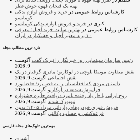
تهیه یک فنجان قهوه خوش‌عطر
کارشناس روابط عمومی
در
خرید و فروش لوازم یدکی
کوماتسو
اکبری
در
خرید و فروش لوازم یدکی کوماتسو
کارشناس روابط عمومی
در
بهترین سایت خرید آجیل؛ معرفی
۱۰ برند معتبر آجیل و خشکبار در ایران
تازه ترین مطالب مجله
رئیس سازمان سینمایی روز خبرنگار را تبریک گفت
آگوست
9, 2026
نقش متفاوت مونیکا بلوچی در لوکارنو؛ مادری گرفتار در یک
نقش اجتماعی
آگوست 9, 2026
داستان مردی که افغانستان را به فضا برد/ «فضانورد
فراموش شده» در لوکارنو
آگوست 9, 2026
زوج ایرانی با «از یاد رفته» نامزد دریافت جایزه جشنواره
نیویورک شدند
آگوست 9, 2026
فروش فوری خودروهای وارداتی مرداد ۱۴۰۵؛ بدون
قرعه‌کشی و حساب وکالتی
آگوست 9, 2026
مهم‌ترین تایپک‌های مجله فارسی
آشپزی