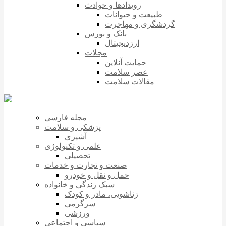
رویدادها و حوادث
طبیعت و حیوانات
گردشگری و مهاجرت
بانک و بورس
ارزدیجیتال
مجلات
حمایت آنلاین
عصر سلامت
مقالات سلامت
مجله فارسی
پزشکی و سلامت
آشپزی
علمی و تکنولوژی
تحصیلی
صنعت و تجارت و خدمات
حمل و نقل و خودرو
سبک زندگی و خانواده
زناشویی، مادر و کودک
سرگرمی
ورزشی
سیاسی و اجتماعی