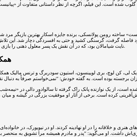
ن گلوب شده است. این فیلم، اگرچه از نظر داستانی متفاوت از «پیانیس
در فیلم «پیانیست» ساخته رومن پولانسکی، برنده جایزه اسکار بهترین بازیگر م
گرفت، گرسنگی کشید و حتی به افسردگی دچار شد. این تلاش او را برای مدتی از
نایت شیامالان بود، که در آن نقش یک پسر معلول ذهنی را بازی کرد؛ نقشی که بسیاری آن را چالش‌برانگیز اما غیرمنتظره می‌دانستند.
همکا
پایک لی، کن لوچ، بری لویینسون، استیون سودربرگ و ترنس مالیک همکا
اوتی ظاهر شده است، از یک نوازنده پانک راک گرفته تا سالوادور دالی در «ن
فرینی کرده است. برخی از آثار او موفقیت بزرگی در گیشه و میان منتق
 هنری و خلاقانه را در او نهادینه کردند. او در نیویورک، در خانواده