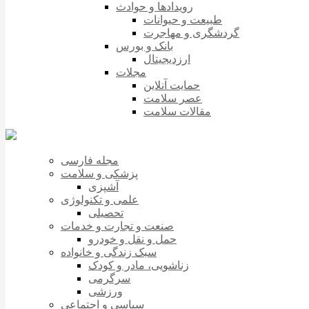
رویدادها و حوادث
طبیعت و حیوانات
گردشگری و مهاجرت
بانک و بورس
ارزدیجیتال
مجلات
حمایت آنلاین
عصر سلامت
مقالات سلامت
مجله فارسی
پزشکی و سلامت
آشپزی
علمی و تکنولوژی
تحصیلی
صنعت و تجارت و خدمات
حمل و نقل و خودرو
سبک زندگی و خانواده
زناشویی، مادر و کودک
سرگرمی
ورزشی
سیاسی و اجتماعی