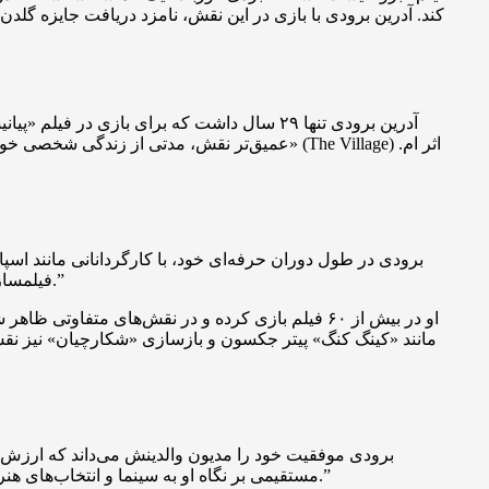
کند. آدرین برودی با بازی در این نقش، نامزد دریافت جایزه گلد
آدرین برودی تنها ۲۹ سال داشت که برای بازی 
عمیق‌تر نقش، مدتی از زندگی شخصی خود فاصله 
برودی در طول دوران حرفه‌ای خود، با کارگردانانی مانند اس
فیلمسازان برجسته بوده است. به گفته خودش: “نمی‌خواستم صرفاً به دنبال نقش‌های قهرمانانه‌ی آشکار بروم، بلکه به دنبال یک مسیر خلاقانه بودم.”
او در بیش از ۶۰ فیلم بازی کرده و در نقش‌های متف
مانند «کینگ کنگ» پیتر جکسون و بازسازی «شکارچیان» نیز نقش‌آ
برودی موفقیت خود را مدیون والدینش می‌داند که ارزش‌های
مستقیمی بر نگاه او به سینما و انتخاب‌های هنری‌اش داشت. او می‌گوید: “پدر و مادرم همیشه مرا تشویق به منحصر به فرد بودن کردند، و این به من قدرت داد که مسیر خودم را دنبال کنم.”