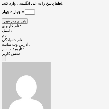
لطفا پاسخ را به عدد انگلیسی وارد کنید:
چهار × چهار =
نام کاربری :
ایمیل :
نام :
نام خانوادگی
آدرس وب سایت :
تاریخ ثبت نام :
نقش کاربر: