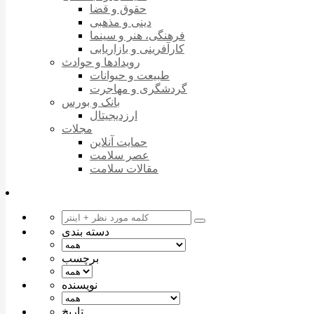
حقوق و قضا
دینی و مذهبی
فرهنگی، هنر و سینما
کارآفرینی و بازاریابی
رویدادها و حوادث
طبیعت و حیوانات
گردشگری و مهاجرت
بانک و بورس
ارزدیجیتال
مجلات
حمایت آنلاین
عصر سلامت
مقالات سلامت
دسته بندی
برچسب
نویسنده
تاریخ