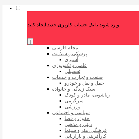
وارد شوید یا یک حساب کاربری جدید ایجاد کنید.
|
مجله فارسی
پزشکی و سلامت
آشپزی
علمی و تکنولوژی
تحصیلی
صنعت و تجارت و خدمات
حمل و نقل و خودرو
سبک زندگی و خانواده
زناشویی، مادر و کودک
سرگرمی
ورزشی
سیاسی و اجتماعی
حقوق و قضا
دینی و مذهبی
فرهنگی، هنر و سینما
کارآفرینی و بازاریابی