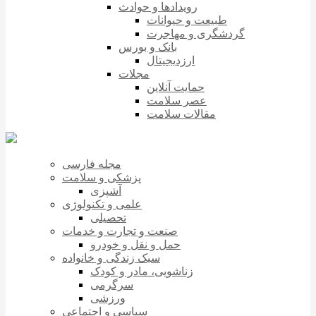
رویدادها و حوادث
طبیعت و حیوانات
گردشگری و مهاجرت
بانک و بورس
ارزدیجیتال
مجلات
حمایت آنلاین
عصر سلامت
مقالات سلامت
مجله فارسی
پزشکی و سلامت
آشپزی
علمی و تکنولوژی
تحصیلی
صنعت و تجارت و خدمات
حمل و نقل و خودرو
سبک زندگی و خانواده
زناشویی، مادر و کودک
سرگرمی
ورزشی
سیاسی و اجتماعی