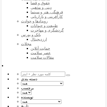
حقوق و قضا
دینی و مذهبی
فرهنگی، هنر و سینما
کارآفرینی و بازاریابی
رویدادها و حوادث
طبیعت و حیوانات
گردشگری و مهاجرت
بانک و بورس
ارزدیجیتال
مجلات
حمایت آنلاین
عصر سلامت
مقالات سلامت
دسته بندی
برچسب
نویسنده
تاریخ