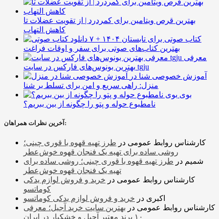
بهترین قرص ویتامین برای کمردرد | از تقویت عضلات تا
کاهش التهاب
۷ کتاب صوتی برای تابستان ۱۴۰۴ +
بهترین کتاب‌های صوتی برای سفر و اوقات فراغت
معرفی
بهترین بونوس‌های فارکس در سایت tgju
آموزش خصوصی شنا در
منزل: راهی سریع و امن برای تسلط بر شنا
بوی
نامطبوع حوله و پتو را چگونه از بین ببریم؟
آخرین نظرات همراهان:
کارشناس روابط عمومی
در
طرز تهیه قهوه با قوری چینی؛
روشی ساده برای تهیه یک فنجان قهوه خوش‌عطر
شمیم
در
طرز تهیه قهوه با قوری چینی؛ روشی ساده برای
تهیه یک فنجان قهوه خوش‌عطر
کارشناس روابط عمومی
در
خرید و فروش لوازم یدکی
کوماتسو
اکبری
در
خرید و فروش لوازم یدکی کوماتسو
کارشناس روابط عمومی
در
بهترین سایت خرید آجیل؛ معرفی
۱۰ برند معتبر آجیل و خشکبار در ایران