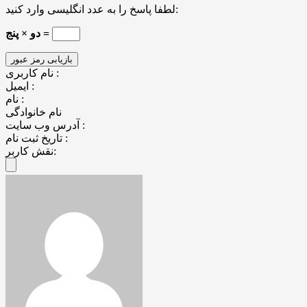
لطفا پاسخ را به عدد انگلیسی وارد کنید:
دو × پنج =
نام کاربری :
ایمیل :
نام :
نام خانوادگی
آدرس وب سایت :
تاریخ ثبت نام :
نقش کاربر: