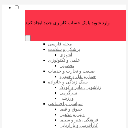
وارد شوید یا یک حساب کاربری جدید ایجاد کنید.
|
مجله فارسی
پزشکی و سلامت
آشپزی
علمی و تکنولوژی
تحصیلی
صنعت و تجارت و خدمات
حمل و نقل و خودرو
سبک زندگی و خانواده
زناشویی، مادر و کودک
سرگرمی
ورزشی
سیاسی و اجتماعی
حقوق و قضا
دینی و مذهبی
فرهنگی، هنر و سینما
کارآفرینی و بازاریابی