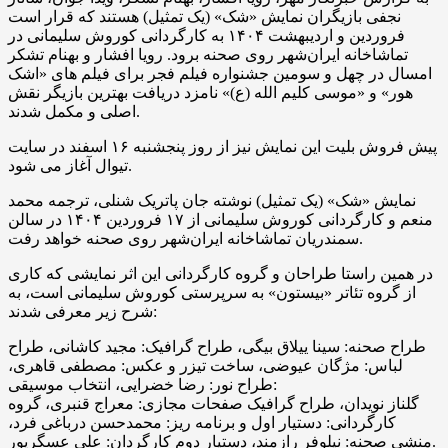
نجفی بازیگران نمایش «شک» (یک تمثیل) هستند که قرار است
فروردین و اردیبهشت ۱۴۰۴ به کارگردانی کوروش سلیمانی در
تماشاخانه ایران‌شهر روی صحنه برود. رویا افشار و بهنام تشکر
امسال در چهل و سومین جشنواره فیلم فجر برای فیلم های «اشک
هور» و «موسی کلیم الله (ع)» نامزد دریافت بهترین بازیگر نقش
اصلی و مکمل شدند.
پیش فروش بلیت این نمایش نیز از روز پنجشنبه ۱۶ اسفند در سایت
تیوال آغاز می شود.
نمایش «شک» (یک تمثیل) نوشته جان پاتریک شنلی، ترجمه محمد
منعم و کارگردانی کوروش سلیمانی از ۱۷ فروردین ۱۴۰۴ در سالن
سمندریان تماشاخانه ایران‌شهر روی صحنه خواهد رفت.
در همین راستا طراحان و گروه کارگردانی این اثر نمایشی که کاری
از گروه تئاتر «بیستون» به سرپرستی کوروش سلیمانی است، به
شرح زیر معرفی شدند:
طراح صحنه: سینا ییلاق بیگی، طراح گرافیک: مجید کاشانی، طراح
لباس: مژگان عیوضی، ساخت تیزر و عکس: مصطفی قاهری،
طراح نور: رضا خضرایی، انتخاب موسیقی:
گلناز نویدان، طراح گرافیک صفحات مجازی: معراج قنبری، گروه
کارگردانی: دستیار اول و برنامه ریز: محمدحسن درباغی فرد،
منشی صحنه: نیلوفر رازمند، دستیار دوم کارگردان: علی عسگرپور.