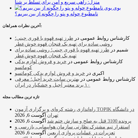
منزل: راهی سریع و امن برای تسلط بر شنا
بوی
نامطبوع حوله و پتو را چگونه از بین ببریم؟
آخرین نظرات همراهان:
کارشناس روابط عمومی
در
طرز تهیه قهوه با قوری چینی؛
روشی ساده برای تهیه یک فنجان قهوه خوش‌عطر
شمیم
در
طرز تهیه قهوه با قوری چینی؛ روشی ساده برای
تهیه یک فنجان قهوه خوش‌عطر
کارشناس روابط عمومی
در
خرید و فروش لوازم یدکی
کوماتسو
اکبری
در
خرید و فروش لوازم یدکی کوماتسو
کارشناس روابط عمومی
در
بهترین سایت خرید آجیل؛ معرفی
۱۰ برند معتبر آجیل و خشکبار در ایران
تازه ترین مطالب مجله
راه‌اندازی رشته کره‌ای و برگزاری آزمون TOPIK در دانشگاه
تهران
آگوست 6, 2026
پرونده 3100 قتل به صلح و سازش ختم شد
آگوست 6, 2026
استقرار تیم مشترک نظارتی سازمان هواپیمایی، بازرسی و
تعزیرات در عملیات پروازی اربعین
آگوست 6, 2026