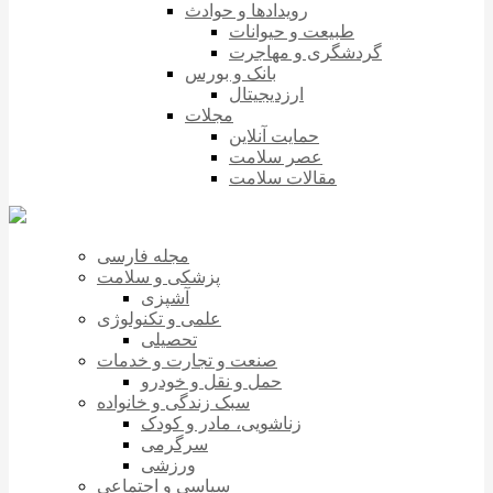
رویدادها و حوادث
طبیعت و حیوانات
گردشگری و مهاجرت
بانک و بورس
ارزدیجیتال
مجلات
حمایت آنلاین
عصر سلامت
مقالات سلامت
مجله فارسی
پزشکی و سلامت
آشپزی
علمی و تکنولوژی
تحصیلی
صنعت و تجارت و خدمات
حمل و نقل و خودرو
سبک زندگی و خانواده
زناشویی، مادر و کودک
سرگرمی
ورزشی
سیاسی و اجتماعی