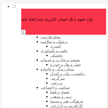
وارد شوید یا یک حساب کاربری جدید ایجاد کنید.
|
مجله فارسی
پزشکی و سلامت
آشپزی
علمی و تکنولوژی
تحصیلی
صنعت و تجارت و خدمات
حمل و نقل و خودرو
سبک زندگی و خانواده
زناشویی، مادر و کودک
سرگرمی
ورزشی
سیاسی و اجتماعی
حقوق و قضا
دینی و مذهبی
فرهنگی، هنر و سینما
کارآفرینی و بازاریابی