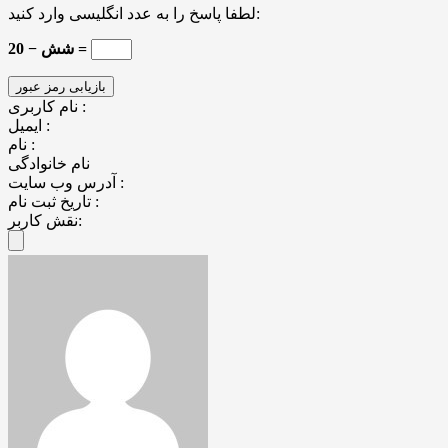
لطفا پاسخ را به عدد انگلیسی وارد کنید:
20 − شش =
نام کاربری :
ایمیل :
نام :
نام خانوادگی
آدرس وب سایت :
تاریخ ثبت نام :
نقش کاربر: