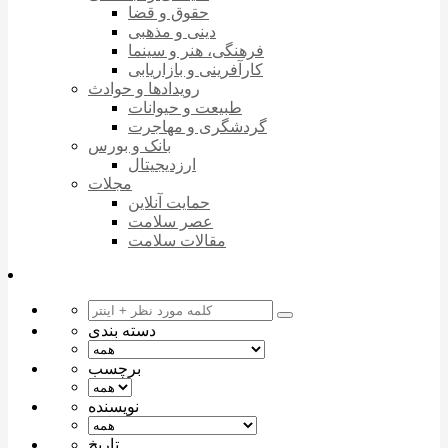
حقوق و قضا
دینی و مذهبی
فرهنگی، هنر و سینما
کارآفرینی و بازاریابی
رویدادها و حوادث
طبیعت و حیوانات
گردشگری و مهاجرت
بانک و بورس
ارزدیجیتال
مجلات
حمایت آنلاین
عصر سلامت
مقالات سلامت
دسته بندی
برچسب
نویسنده
تاریخ