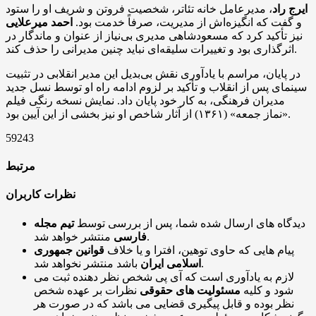
ایرج راد
، مدیرعامل خانه تئاتر، شخصیت فروتن و شریف او را ستود
و گفت که انگیزه‌اش از مدیریت، صرفاً خدمت بود.
احمد میرعلایی
نیز تأکید کرد که مسعودشاهی مدیری بی‌نیاز از عنوان و ماندگار در
اثرگذاری بود و تغییرات سلیقه‌ای نباید چنین مدیرانی را حذف کند.
در پایان، مراسم با یادآوری نقش بی‌بدیل این مدیر انقلابی در تثبیت
سینمای پس از انقلاب و تأکید بر لزوم ادامه راه او توسط نسل جدید
مدیران فرهنگی، به کار خود پایان داد. نمایش نسخه رنگی فیلم
«نماز جمعه» (۱۳۶۱) از آثار شاخص او نیز بخشی از این آیین بود.
59243
مرتبط
نظرات کاربران
دیدگاه های ارسال شده شما، پس از بررسی توسط
تیم مجله
منتشر خواهد شد.
فارسی
پیام هایی که حاوی توهین، افترا و یا خلاف
قوانین جمهوری
باشد منتشر نخواهد شد.
اسلامی ایران
لازم به یادآوری است که آی پی شخص نظر دهنده ثبت می
شود و کلیه
مسئولیت های حقوقی
نظرات بر عهده شخص
نظر بوده و قابل پیگیری قضایی می باشد که در صورت هر