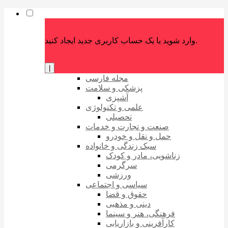
وارد شوید یا یک حساب کاربری جدید ایجاد کنید.
|
مجله فارسی
پزشکی و سلامت
آشپزی
علمی و تکنولوژی
تحصیلی
صنعت و تجارت و خدمات
حمل و نقل و خودرو
سبک زندگی و خانواده
زناشویی، مادر و کودک
سرگرمی
ورزشی
سیاسی و اجتماعی
حقوق و قضا
دینی و مذهبی
فرهنگی، هنر و سینما
کارآفرینی و بازاریابی