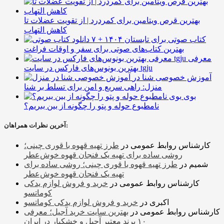
بهترین قرص ویتامین برای کمردرد | از تقویت عضلات تا
کاهش التهاب
۷ کتاب صوتی برای تابستان ۱۴۰۴ +
بهترین کتاب‌های صوتی برای سفر و اوقات فراغت
معرفی
بهترین بونوس‌های فارکس در سایت tgju
آموزش خصوصی شنا در
منزل: راهی سریع و امن برای تسلط بر شنا
بوی
نامطبوع حوله و پتو را چگونه از بین ببریم؟
آخرین نظرات همراهان:
کارشناس روابط عمومی
در
طرز تهیه قهوه با قوری چینی؛
روشی ساده برای تهیه یک فنجان قهوه خوش‌عطر
شمیم
در
طرز تهیه قهوه با قوری چینی؛ روشی ساده برای
تهیه یک فنجان قهوه خوش‌عطر
کارشناس روابط عمومی
در
خرید و فروش لوازم یدکی
کوماتسو
اکبری
در
خرید و فروش لوازم یدکی کوماتسو
کارشناس روابط عمومی
در
بهترین سایت خرید آجیل؛ معرفی
۱۰ برند معتبر آجیل و خشکبار در ایران