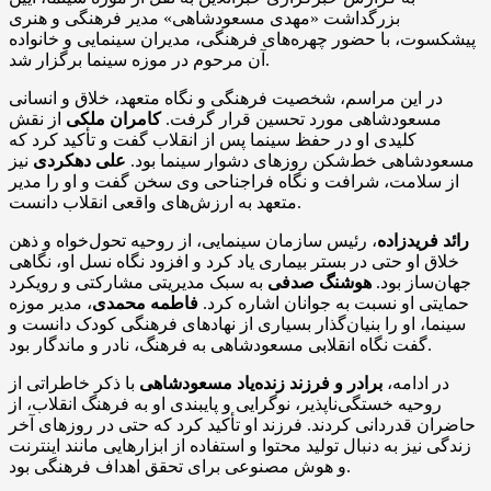
بزرگداشت «مهدی مسعودشاهی» مدیر فرهنگی و هنری
پیشکسوت، با حضور چهره‌های فرهنگی، مدیران سینمایی و خانواده
آن مرحوم در موزه سینما برگزار شد.
در این مراسم، شخصیت فرهنگی و نگاه متعهد، خلاق و انسانی
مسعودشاهی مورد تحسین قرار گرفت.
کامران ملکی
از نقش
کلیدی او در حفظ سینما پس از انقلاب گفت و تأکید کرد که
مسعودشاهی خط‌شکن روزهای دشوار سینما بود.
علی دهکردی
نیز
از سلامت، شرافت و نگاه فراجناحی وی سخن گفت و او را مدیر
متعهد به ارزش‌های واقعی انقلاب دانست.
رائد فریدزاده
، رئیس سازمان سینمایی، از روحیه تحول‌خواه و ذهن
خلاق او حتی در بستر بیماری یاد کرد و افزود نگاه نسل او، نگاهی
جهان‌ساز بود.
هوشنگ صدفی
به سبک مدیریتی مشارکتی و رویکرد
حمایتی او نسبت به جوانان اشاره کرد.
فاطمه محمدی
، مدیر موزه
سینما، او را بنیان‌گذار بسیاری از نهادهای فرهنگی کودک دانست و
گفت نگاه انقلابی مسعودشاهی به فرهنگ، نادر و ماندگار بود.
در ادامه،
برادر و فرزند زنده‌یاد مسعودشاهی
با ذکر خاطراتی از
روحیه خستگی‌ناپذیر، نوگرایی و پایبندی او به فرهنگ انقلاب، از
حاضران قدردانی کردند. فرزند او تأکید کرد که حتی در روزهای آخر
زندگی نیز به دنبال تولید محتوا و استفاده از ابزارهایی مانند اینترنت
و هوش مصنوعی برای تحقق اهداف فرهنگی بود.