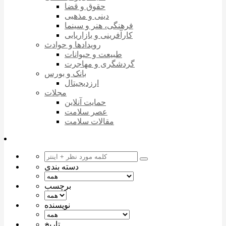
حقوق و قضا
دینی و مذهبی
فرهنگی، هنر و سینما
کارآفرینی و بازاریابی
رویدادها و حوادث
طبیعت و حیوانات
گردشگری و مهاجرت
بانک و بورس
ارزدیجیتال
مجلات
حمایت آنلاین
عصر سلامت
مقالات سلامت
دسته بندی
برچسب
نویسنده
تاریخ