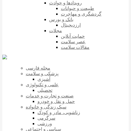
رویدادها و حوادث
طبیعت و حیوانات
گردشگری و مهاجرت
بانک و بورس
ارزدیجیتال
مجلات
حمایت آنلاین
عصر سلامت
مقالات سلامت
مجله فارسی
پزشکی و سلامت
آشپزی
علمی و تکنولوژی
تحصیلی
صنعت و تجارت و خدمات
حمل و نقل و خودرو
سبک زندگی و خانواده
زناشویی، مادر و کودک
سرگرمی
ورزشی
سیاسی و اجتماعی