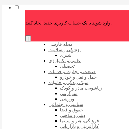
وارد شوید یا یک حساب کاربری جدید ایجاد کنید.
|
مجله فارسی
پزشکی و سلامت
آشپزی
علمی و تکنولوژی
تحصیلی
صنعت و تجارت و خدمات
حمل و نقل و خودرو
سبک زندگی و خانواده
زناشویی، مادر و کودک
سرگرمی
ورزشی
سیاسی و اجتماعی
حقوق و قضا
دینی و مذهبی
فرهنگی، هنر و سینما
کارآفرینی و بازاریابی