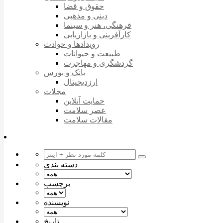
حقوق و قضا
دینی و مذهبی
فرهنگی، هنر و سینما
کارآفرینی و بازاریابی
رویدادها و حوادث
طبیعت و حیوانات
گردشگری و مهاجرت
بانک و بورس
ارزدیجیتال
مجلات
حمایت آنلاین
عصر سلامت
مقالات سلامت
دسته بندی
برچسب
نویسنده
تاریخ