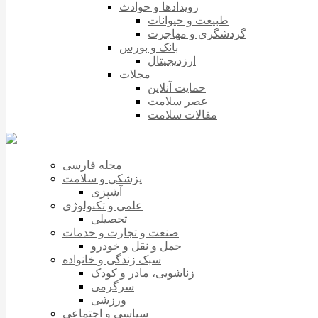
رویدادها و حوادث
طبیعت و حیوانات
گردشگری و مهاجرت
بانک و بورس
ارزدیجیتال
مجلات
حمایت آنلاین
عصر سلامت
مقالات سلامت
مجله فارسی
پزشکی و سلامت
آشپزی
علمی و تکنولوژی
تحصیلی
صنعت و تجارت و خدمات
حمل و نقل و خودرو
سبک زندگی و خانواده
زناشویی، مادر و کودک
سرگرمی
ورزشی
سیاسی و اجتماعی