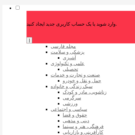
وارد شوید یا یک حساب کاربری جدید ایجاد کنید.
|
مجله فارسی
پزشکی و سلامت
آشپزی
علمی و تکنولوژی
تحصیلی
صنعت و تجارت و خدمات
حمل و نقل و خودرو
سبک زندگی و خانواده
زناشویی، مادر و کودک
سرگرمی
ورزشی
سیاسی و اجتماعی
حقوق و قضا
دینی و مذهبی
فرهنگی، هنر و سینما
کارآفرینی و بازاریابی