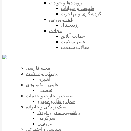
رویدادها و حوادث
طبیعت و حیوانات
گردشگری و مهاجرت
بانک و بورس
ارزدیجیتال
مجلات
حمایت آنلاین
عصر سلامت
مقالات سلامت
مجله فارسی
پزشکی و سلامت
آشپزی
علمی و تکنولوژی
تحصیلی
صنعت و تجارت و خدمات
حمل و نقل و خودرو
سبک زندگی و خانواده
زناشویی، مادر و کودک
سرگرمی
ورزشی
سیاسی و اجتماعی