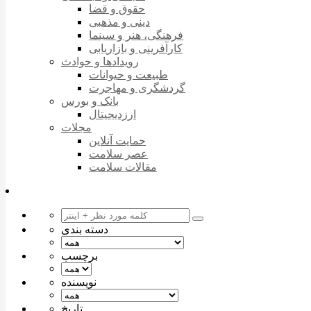
حقوق و قضا
دینی و مذهبی
فرهنگی، هنر و سینما
کارآفرینی و بازاریابی
رویدادها و حوادث
طبیعت و حیوانات
گردشگری و مهاجرت
بانک و بورس
ارزدیجیتال
مجلات
حمایت آنلاین
عصر سلامت
مقالات سلامت
دسته بندی
برچسب
نویسنده
تاریخ