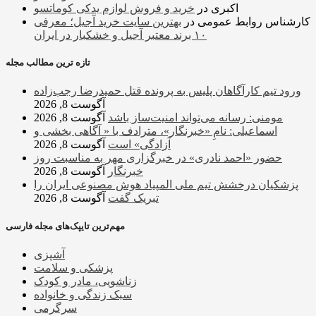
اکبری
در
خرید و فروش لوازم یدکی کوماتسو
کارشناس روابط عمومی
در
بهترین سایت خرید آجیل؛ معرفی
۱۰ برند معتبر آجیل و خشکبار در ایران
تازه ترین مطالب مجله
ورود تیم کارآگاهان پلیس به پرونده قتل حمیدرضا رجب‌زاده
آگوست 8, 2026
مومنی: رسانه می‌تواند امنیت‌ساز باشد
آگوست 8, 2026
اسماعیلی: نامِ «خبرنگار»، مترادف با « آگاهی بخشی و
آزادگی» است
آگوست 8, 2026
حضور «احمد نادری» در خبرگزاری مهر به مناسبت روز
خبرنگار
آگوست 8, 2026
پزشکیان درخشش تیم ملی المپیاد هوش مصنوعی ایران را
تبریک گفت
آگوست 8, 2026
مهم‌ترین تایپک‌های مجله فارسی
آشپزی
پزشکی و سلامت
زناشویی، مادر و کودک
سبک زندگی و خانواده
سرگرمی