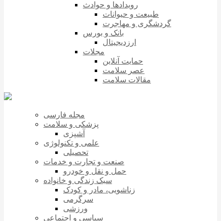
رویدادها و حوادث
طبیعت و حیوانات
گردشگری و مهاجرت
بانک و بورس
ارزدیجیتال
مجلات
حمایت آنلاین
عصر سلامت
مقالات سلامت
مجله فارسی
پزشکی و سلامت
آشپزی
علمی و تکنولوژی
تحصیلی
صنعت و تجارت و خدمات
حمل و نقل و خودرو
سبک زندگی و خانواده
زناشویی، مادر و کودک
سرگرمی
ورزشی
سیاسی و اجتماعی