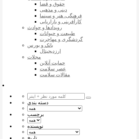
حقوق و قضا
دینی و مذهبی
فرهنگی، هنر و سینما
کارآفرینی و بازاریابی
رویدادها و حوادث
طبیعت و حیوانات
گردشگری و مهاجرت
بانک و بورس
ارزدیجیتال
مجلات
حمایت آنلاین
عصر سلامت
مقالات سلامت
دسته بندی
برچسب
نویسنده
تاریخ