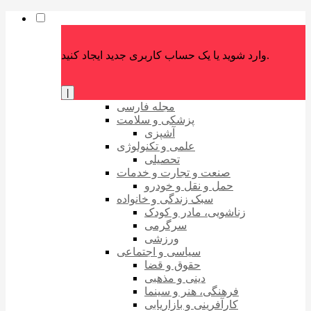
وارد شوید یا یک حساب کاربری جدید ایجاد کنید.
|
مجله فارسی
پزشکی و سلامت
آشپزی
علمی و تکنولوژی
تحصیلی
صنعت و تجارت و خدمات
حمل و نقل و خودرو
سبک زندگی و خانواده
زناشویی، مادر و کودک
سرگرمی
ورزشی
سیاسی و اجتماعی
حقوق و قضا
دینی و مذهبی
فرهنگی، هنر و سینما
کارآفرینی و بازاریابی