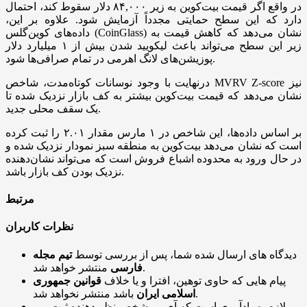
در واقع اگر قیمت بیت‌کوین به زیر ۸۴,۰۰۰ دلار سقوط کند، احتمال
دارد که این سطح حمایتی مجدداً آزمایش شود. علاوه بر این،
داده‌های کوین‌گلس (CoinGlass) نشان می‌دهد که کاهش قیمت به
زیر این سطح می‌تواند باعث لیکویید شدن بیش از ۱ میلیارد دلار
پوزیشن‌های لانگ اهرمی در تمام صرافی‌ها شود.
درنهایت با وجود نوسانات کوتاه‌مدت، شاخص MVRV Z-score نیز
نشان می‌دهد که قیمت بیت‌کوین بیشتر به کف بازار نزدیک شده تا
یک سقف محلی جدید.
بر اساس داده‌ها، این شاخص در ۱ مارس مقدار ۲.۰۱ را ثبت کرده
است که نشان می‌دهد بیت‌کوین به منطقه‌ سبز نمودار نزدیک شده و
در حال ورود به محدوده‌ اشباع فروش است که می‌تواند نشان‌دهنده‌
نزدیک بودن کف بازار باشد.
مرتبط
نظرات کاربران
دیدگاه های ارسال شده شما، پس از بررسی توسط
تیم مجله
منتشر خواهد شد.
فارسی
پیام هایی که حاوی توهین، افترا و یا خلاف
قوانین جمهوری
باشد منتشر نخواهد شد.
اسلامی ایران
لازم به یادآوری است که آی پی شخص نظر دهنده ثبت می