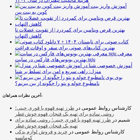
هزینه مالکیت لیفتراک در سال ۱۴۰۴
آموزش واریز بیت
کوین به بیت پین
بهترین قرص ویتامین برای کمردرد | از تقویت عضلات تا
کاهش التهاب
۷ کتاب صوتی برای تابستان ۱۴۰۴ +
بهترین کتاب‌های صوتی برای سفر و اوقات فراغت
معرفی
بهترین بونوس‌های فارکس در سایت tgju
آموزش خصوصی شنا در
منزل: راهی سریع و امن برای تسلط بر شنا
بوی
نامطبوع حوله و پتو را چگونه از بین ببریم؟
آخرین نظرات همراهان:
کارشناس روابط عمومی
در
طرز تهیه قهوه با قوری چینی؛
روشی ساده برای تهیه یک فنجان قهوه خوش‌عطر
شمیم
در
طرز تهیه قهوه با قوری چینی؛ روشی ساده برای
تهیه یک فنجان قهوه خوش‌عطر
کارشناس روابط عمومی
در
خرید و فروش لوازم یدکی
کوماتسو