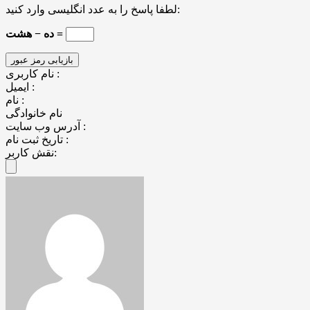
لطفا پاسخ را به عدد انگلیسی وارد کنید:
ده − هشت =
نام کاربری :
ایمیل :
نام :
نام خانوادگی
آدرس وب سایت :
تاریخ ثبت نام :
نقش کاربر: