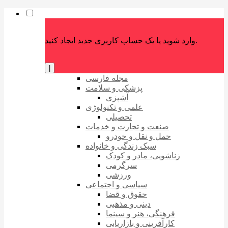
وارد شوید یا یک حساب کاربری جدید ایجاد کنید.
|
مجله فارسی
پزشکی و سلامت
آشپزی
علمی و تکنولوژی
تحصیلی
صنعت و تجارت و خدمات
حمل و نقل و خودرو
سبک زندگی و خانواده
زناشویی، مادر و کودک
سرگرمی
ورزشی
سیاسی و اجتماعی
حقوق و قضا
دینی و مذهبی
فرهنگی، هنر و سینما
کارآفرینی و بازاریابی