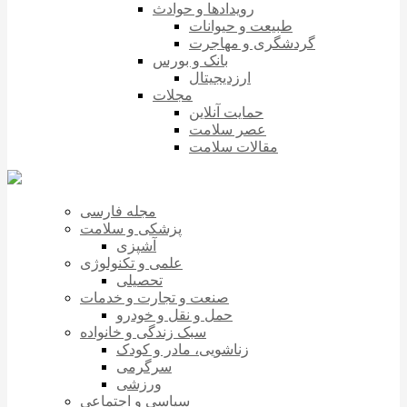
رویدادها و حوادث
طبیعت و حیوانات
گردشگری و مهاجرت
بانک و بورس
ارزدیجیتال
مجلات
حمایت آنلاین
عصر سلامت
مقالات سلامت
مجله فارسی
پزشکی و سلامت
آشپزی
علمی و تکنولوژی
تحصیلی
صنعت و تجارت و خدمات
حمل و نقل و خودرو
سبک زندگی و خانواده
زناشویی، مادر و کودک
سرگرمی
ورزشی
سیاسی و اجتماعی