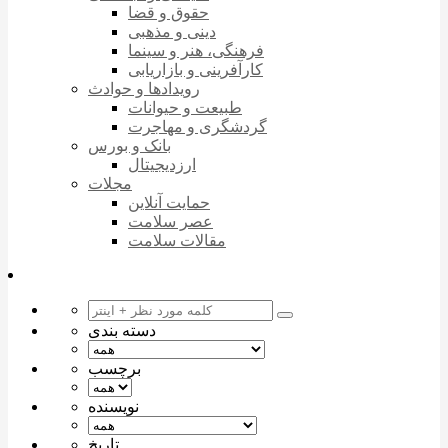
حقوق و قضا
دینی و مذهبی
فرهنگی، هنر و سینما
کارآفرینی و بازاریابی
رویدادها و حوادث
طبیعت و حیوانات
گردشگری و مهاجرت
بانک و بورس
ارزدیجیتال
مجلات
حمایت آنلاین
عصر سلامت
مقالات سلامت
دسته بندی
برچسب
نویسنده
تاریخ