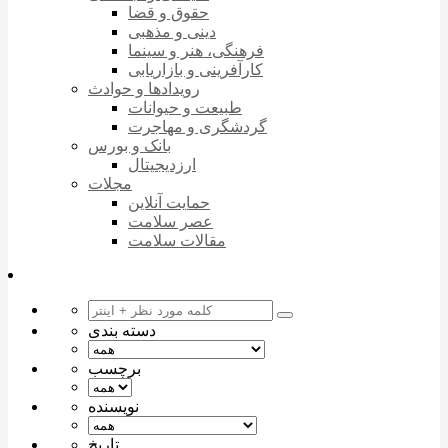
حقوق و قضا
دینی و مذهبی
فرهنگی، هنر و سینما
کارآفرینی و بازاریابی
رویدادها و حوادث
طبیعت و حیوانات
گردشگری و مهاجرت
بانک و بورس
ارزدیجیتال
مجلات
حمایت آنلاین
عصر سلامت
مقالات سلامت
دسته بندی
برچسب
نویسنده
تاریخ