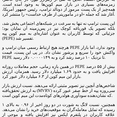
زمزمه‌های بسیاری در بازار میم کوین‌ها به وجود آمده است.
همه‌چیز از یک پست مرموز از دونالد ترامپ، رئیس جمهور آمریکا،
آغاز شد که جمله «او در مأموریتی از طرف خداست» را منتشر کرد.
این پست ترامپ نه تنها به سرعت در شبکه‌های اجتماعی پخش شد،
بلکه تصویر یک قورباغه کوچک نیز در پس‌زمینه آن نمایان بود؛
جزئیاتی که توسط کاربران به عنوان اشاره‌ای به میم کوین پپه
(PEPE) تفسیر شد.
هرچند هیچ ارتباط رسمی میان ترامپ و PEPE وجود ندارد، اما بازار
واکنش خود را سریع و پرشور نشان داد. در پی این پست، قیمت
PEPE تا نزدیک ۱۰ درصد رشد کرد و به ۰.۰۰۰۰۱۴۹ دلار رسید.
در همین بازه زمانی، حجم معاملات روزانه PEPE بیش از ۵۵ درصد
افزایش یافت و به حدود ۱.۶۹ میلیارد دلار رسید. همزمان، ارزش
بازار این میم کوین از ۶.۳ میلیارد دلار عبور کرد.
شاخص‌های آنچین نیز تصویر مثبتی ارائه می‌دهند. نسبت ارزش بازار
به ارزش تحقق‌یافته (MVRV) سی‌روزه پپه از خط صفر عبور کرده
که نشان‌دهنده سودآوری هولدر‌های کوتاه‌مدت این میم کوین است.
همچنین، نسبت لانگ به شورت در دو روز اخیر از ۰.۹۶ به بالای ۱
رسیده که تمایل معامله‌گران به موقعیت‌های خرید را نشان می‌دهد.
علاقه کاربران در پلتفرم ایکس نیز افزایش یافته و موجی از