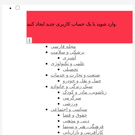
وارد شوید یا یک حساب کاربری جدید ایجاد کنید.
|
مجله فارسی
پزشکی و سلامت
آشپزی
علمی و تکنولوژی
تحصیلی
صنعت و تجارت و خدمات
حمل و نقل و خودرو
سبک زندگی و خانواده
زناشویی، مادر و کودک
سرگرمی
ورزشی
سیاسی و اجتماعی
حقوق و قضا
دینی و مذهبی
فرهنگی، هنر و سینما
کارآفرینی و بازاریابی