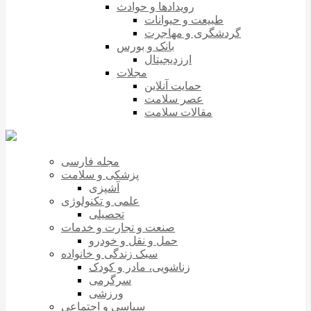
رویدادها و حوادث
طبیعت و حیوانات
گردشگری و مهاجرت
بانک و بورس
ارزدیجیتال
مجلات
حمایت آنلاین
عصر سلامت
مقالات سلامت
مجله فارسی
پزشکی و سلامت
آشپزی
علمی و تکنولوژی
تحصیلی
صنعت و تجارت و خدمات
حمل و نقل و خودرو
سبک زندگی و خانواده
زناشویی، مادر و کودک
سرگرمی
ورزشی
سیاسی و اجتماعی