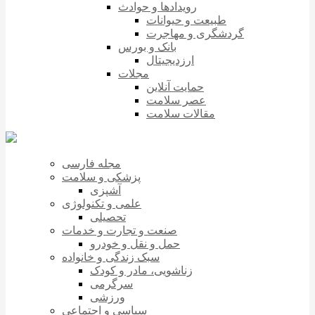
رویدادها و حوادث
طبیعت و حیوانات
گردشگری و مهاجرت
بانک و بورس
ارزدیجیتال
مجلات
حمایت آنلاین
عصر سلامت
مقالات سلامت
مجله فارسی
پزشکی و سلامت
آشپزی
علمی و تکنولوژی
تحصیلی
صنعت و تجارت و خدمات
حمل و نقل و خودرو
سبک زندگی و خانواده
زناشویی، مادر و کودک
سرگرمی
ورزشی
سیاسی و اجتماعی