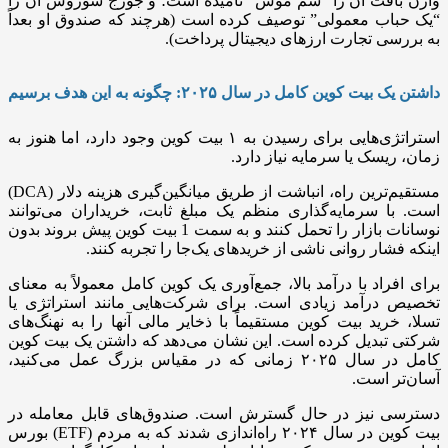
وارن بافت آن را “سم موش” نامیده است؛ و جورج سوروس آن را
“یک حباب معمولی” توصیف کرده است (هرچند که صندوق او بعداً
به بررسی تجارت ارزهای دیجیتال پرداخت).
داشتن یک بیت کوین کامل در سال ۲۰۲۵: چگونه به این هدف برسیم
استراتژی‌هایی برای رسیدن به ۱ بیت کوین وجود دارد، اما هنوز به
زمان، ریسک یا سرمایه نیاز دارد.
مستقیم‌ترین راه، انباشت از طریق میانگین‌گیری هزینه دلار (
DCA
)
است. با سرمایه‌گذاری منظم یک مبلغ ثابت، خریداران می‌توانند
نوسانات بازار را تحمل کنند و به سمت 1 بیت ‌کوین پیش بروند بدون
اینکه فشار روانی ناشی از خریدهای یک‌جا را تجربه کنند.
برای افراد با درآمد بالا، جمع‌آوری یک کوین کامل معمولاً به معنای
تخصیص درآمد زیادی است. برای شرکت‌هایی مانند استراتژی یا
تسلا، خرید بیت کوین مستقیماً با ذخایر مالی آنها را به نهنگ‌های
شرکتی تبدیل کرده است. این نشان می‌دهد که داشتن یک بیت کوین
کامل در سال ۲۰۲۵ زمانی که در مقیاس بزرگ عمل می‌کنید،
آسان‌تر است.
دسترسی نیز در حال گسترش است. صندوق‌های قابل معامله در
بورس (ETF) بیت کوین در سال ۲۰۲۴ راه‌اندازی شدند که به مردم