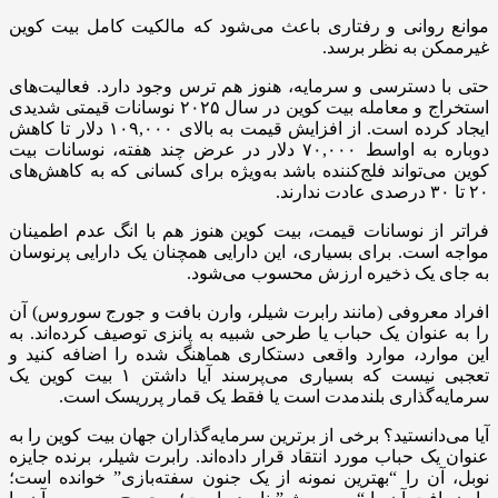
موانع روانی و رفتاری باعث می‌شود که مالکیت کامل بیت ‌کوین
غیرممکن به نظر برسد.
حتی با دسترسی و سرمایه، هنوز هم ترس وجود دارد. فعالیت‌های
استخراج و معامله بیت کوین در سال ۲۰۲۵ نوسانات قیمتی شدیدی
ایجاد کرده است. از افزایش قیمت به بالای ۱۰۹,۰۰۰ دلار تا کاهش
دوباره به اواسط ۷۰,۰۰۰ دلار در عرض چند هفته، نوسانات بیت
کوین می‌تواند فلج‌کننده باشد به‌ویژه برای کسانی که به کاهش‌های
۲۰ تا ۳۰ درصدی عادت ندارند.
فراتر از نوسانات قیمت، بیت ‌کوین هنوز هم با انگ عدم اطمینان
مواجه است. برای بسیاری، این دارایی همچنان یک دارایی پرنوسان
به جای یک ذخیره ارزش محسوب می‌شود.
افراد معروفی (مانند رابرت شیلر، وارن بافت و جورج سوروس) آن
را به عنوان یک حباب یا طرحی شبیه به پانزی توصیف کرده‌اند. به
این موارد، موارد واقعی دستکاری هماهنگ شده را اضافه کنید و
تعجبی نیست که بسیاری می‌پرسند آیا داشتن ۱ بیت کوین یک
سرمایه‌گذاری بلندمدت است یا فقط یک قمار پرریسک است.
آیا می‌دانستید؟ برخی از برترین سرمایه‌گذاران جهان بیت ‌کوین را به
عنوان یک حباب مورد انتقاد قرار داده‌اند. رابرت شیلر، برنده جایزه
نوبل، آن را “بهترین نمونه از یک جنون سفته‌بازی” خوانده است؛