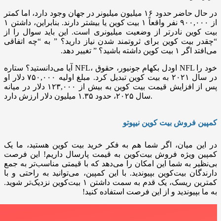
در حال حاضر حدود ۱۶ میلیون میلیونر در جهان وجود دارد، اما کمتر
از ۹۰۰,۰۰۰ نفر واقعاً ۱ بیت کوین یا بیشتر دارند. بنابراین، داشتن ۱
بیت کوین نادرتر از وضعیت میلیونری است. این باید سوال را از
“چقدر بیت کوین برای ثروتمند شدن نیاز دارید؟ ” به “چه اتفاقی
می‌افتد اگر ۱ بیت کوین داشته باشید؟ ” تغییر دهد.
آیا می‌دانستید؟ ستاره NFL، اودل بکهام جونیور، حقوق NFL خود را
در سال ۲۰۲۱ به بیت کوین تبدیل کرد. مبلغ اولیه ۷۵۰,۰۰۰ دلار او
پس از افزایش قیمت بیت کوین به بیش از ۱۲۳,۰۰۰ دلار در میانه
سال ۲۰۲۵، حدود ۱.۳۵ میلیون دلار ارزش دارد.
کمپین فروش بیت‌ کوین نیپوتو
در این میان، اگر شما هم به فکر خرید بیت‌ کوین هستید، ما یک
کمپین ویژه
فروش بیت‌کوین به قیمت پارسال
داریم! این فرصت
بی‌نظیر به شما این امکان را می‌دهد که با قیمتی مناسب‌تر به جمع
دارندگان بیت‌کوین بپیوندید. با این کمپین، می‌توانید به راحتی و با
کمترین ریسک، یک قدم به سمت داشتن ۱ بیت‌کوین نزدیک‌تر شوید.
به ما بپیوندید و از این فرصت استفاده کنید!