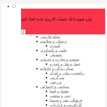
وارد شوید یا یک حساب کاربری جدید ایجاد کنید.
|
مجله فارسی
پزشکی و سلامت
آشپزی
علمی و تکنولوژی
تحصیلی
صنعت و تجارت و خدمات
حمل و نقل و خودرو
سبک زندگی و خانواده
زناشویی، مادر و کودک
سرگرمی
ورزشی
سیاسی و اجتماعی
حقوق و قضا
دینی و مذهبی
فرهنگی، هنر و سینما
کارآفرینی و بازاریابی