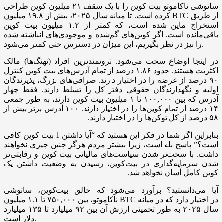
ساتوشی ناکاموتو بیت کوین را با یک سقف ۲۱ میلیون کوین طراحی
کرده است. تا میانه سال ۲۰۲۵، بیش از ۱۹.۸ میلیون BTC از طریق
استخراج ماین شده است، که کمتر از ۱.۲ میلیون بیت کوین
باقی‌مانده است. اگر کوین‌های گم‌شده و موجودی‌های انباشته شده
را نیز در نظر بگیریم، این میزان در دسترس حتی کمتر می‌شود.
در اینجا اوضاع سخت می‌شود. ثروتمندترین افراد (نهنگ‌ها) مالک
اکثریت هستند. حدود ۱.۸۶ درصد از تمام آدرس‌های بیت کوین کنترل
۹۰ درصد از عرضه را در اختیار دارند. صرافی‌های بزرگ، پذیرندگان
اولیه و نگهدارندگان حقوقی دفتر کل را تسلط دارند. فقط چهار
آدرس که بین ۱۰۰,۰۰۰ تا ۱ میلیون بیت کوین دارند، به طور جمعی
۱۴ درصد از تمام کوین‌ها را در اختیار دارند. ۱۰۰ آدرس برتر بیش از
۵۸ درصد از کل توکن‌ها را در اختیار دارند.
بنابراین اگر شما در فکر این هستید که “آیا داشتن 1 بیت ‌کوین کافی
است؟” پاسخ بله است، زیرا بیشتر مردم هرگز چنین چیزی نخواهند
داشت. با سخت‌تر شدن سیاست‌های مالیاتی بیت ‌کوین و رقابتی‌تر
شدن سرمایه‌گذاری در بیت‌کوین، رسیدن به وضعیت داشتن یک
کوین کامل آسان نخواهد شد.
آیا می‌دانستید؟ برآورد می‌شود که خالق بیت‌کوین، ساتوشی
ناکاموتو، بین ۷۵۰,۰۰۰ تا ۱.۱ میلیون BTC در اختیار دارد که در میانه
سال ۲۰۲۵ به طور تخمینی ارزش آن بین ۹۲ میلیارد تا ۱۳۵ میلیارد
دلار است.