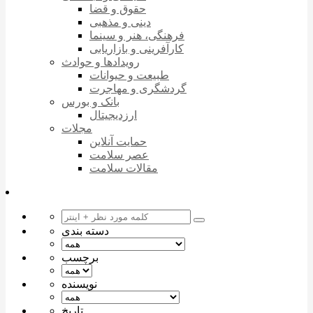
حقوق و قضا
دینی و مذهبی
فرهنگی، هنر و سینما
کارآفرینی و بازاریابی
رویدادها و حوادث
طبیعت و حیوانات
گردشگری و مهاجرت
بانک و بورس
ارزدیجیتال
مجلات
حمایت آنلاین
عصر سلامت
مقالات سلامت
دسته بندی
برچسب
نویسنده
تاریخ