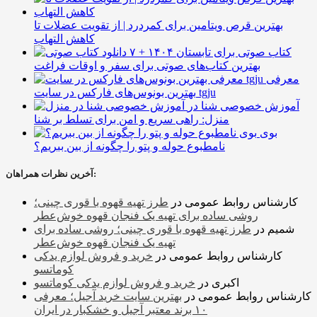
بهترین قرص ویتامین برای کمردرد | از تقویت عضلات تا
کاهش التهاب
۷ کتاب صوتی برای تابستان ۱۴۰۴ +
بهترین کتاب‌های صوتی برای سفر و اوقات فراغت
معرفی
بهترین بونوس‌های فارکس در سایت tgju
آموزش خصوصی شنا در
منزل: راهی سریع و امن برای تسلط بر شنا
بوی
نامطبوع حوله و پتو را چگونه از بین ببریم؟
آخرین نظرات همراهان:
کارشناس روابط عمومی
در
طرز تهیه قهوه با قوری چینی؛
روشی ساده برای تهیه یک فنجان قهوه خوش‌عطر
شمیم
در
طرز تهیه قهوه با قوری چینی؛ روشی ساده برای
تهیه یک فنجان قهوه خوش‌عطر
کارشناس روابط عمومی
در
خرید و فروش لوازم یدکی
کوماتسو
اکبری
در
خرید و فروش لوازم یدکی کوماتسو
کارشناس روابط عمومی
در
بهترین سایت خرید آجیل؛ معرفی
۱۰ برند معتبر آجیل و خشکبار در ایران