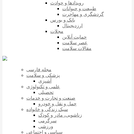
رویدادها و حوادث
طبیعت و حیوانات
گردشگری و مهاجرت
بانک و بورس
ارزدیجیتال
مجلات
حمایت آنلاین
عصر سلامت
مقالات سلامت
مجله فارسی
پزشکی و سلامت
آشپزی
علمی و تکنولوژی
تحصیلی
صنعت و تجارت و خدمات
حمل و نقل و خودرو
سبک زندگی و خانواده
زناشویی، مادر و کودک
سرگرمی
ورزشی
سیاسی و اجتماعی