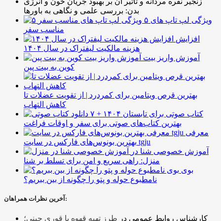
زنجیر نقره مردانه و تأثیر آن بر بهبود جریان خون و انرژی
بدن: بررسی علمی و نگاهی به باورها
۵ ویژگی لپ تاپ های
مناسب سفر
افزایش
هزینه مالکیت لیفتراک در سال ۱۴۰۴
آموزش واریز بیت
کوین به بیت پین
بهترین قرص ویتامین برای کمردرد | از تقویت عضلات تا
کاهش التهاب
۷ کتاب صوتی برای تابستان ۱۴۰۴ +
بهترین کتاب‌های صوتی برای سفر و اوقات فراغت
معرفی
بهترین بونوس‌های فارکس در سایت tgju
آموزش خصوصی شنا در
منزل: راهی سریع و امن برای تسلط بر شنا
بوی
نامطبوع حوله و پتو را چگونه از بین ببریم؟
آخرین نظرات همراهان:
کارشناس روابط عمومی
در
طرز تهیه قهوه با قوری چینی؛