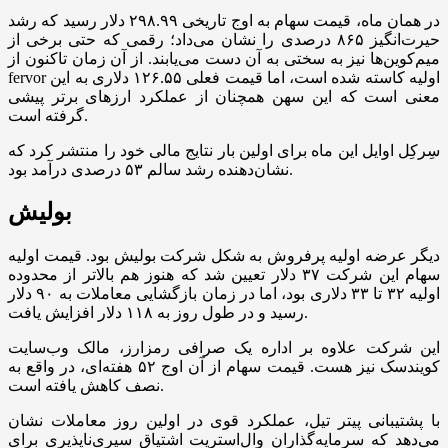
در همان ماه، قیمت سهام به اوج تاریخی ۲۹۸.۹۹ دلار رسید که رشد
حیرت‌انگیز ۸۶۵ درصدی را نشان می‌داد؛ رقمی که حتی برخی از
میم‌کوین‌ها نیز به سختی به آن دست می‌یابند. از آن زمان تاکنون از
fervor اولیه کاسته شده است، اما قیمت فعلی ۱۲۶.۵۵ دلاری به این
معنی است که این سهن همچنان از عملکرد ارزهای برتر پیشی
گرفته است.
سِرکِل اوایل این ماه برای اولین بار نتایج مالی خود را منتشر کرد که
نشان‌دهنده رشد سالم ۵۳ درصدی درآمد بود.
بولیش
دیگر عرضه اولیه پرفروش به شکل شرکت بولیش بود. قیمت اولیه
سهام این شرکت ۳۷ دلار تعیین شد که هنوز هم بالاتر از محدوده
اولیه ۳۲ تا ۳۳ دلاری بود، اما در زمان بازگشایی معاملات به ۹۰ دلار
رسید و در طول روز به ۱۱۸ دلار افزایش یافت.
این شرکت علاوه بر اداره یک صرافی رمزارز، مالک وب‌سایت
کویندسک نیز هست. قیمت سهام از آن اوج ۵۲ هفته‌ای، در واقع به
نصف کاهش یافته است.
با پشتیبانی پیتر تیل، عملکرد قوی در اولین روز معاملات نشان
می‌دهد که سرمایه‌گذاران وال‌استریت اشتیاق سیری‌ناپذیری برای