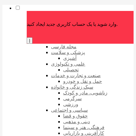
وارد شوید یا یک حساب کاربری جدید ایجاد کنید.
|
مجله فارسی
پزشکی و سلامت
آشپزی
علمی و تکنولوژی
تحصیلی
صنعت و تجارت و خدمات
حمل و نقل و خودرو
سبک زندگی و خانواده
زناشویی، مادر و کودک
سرگرمی
ورزشی
سیاسی و اجتماعی
حقوق و قضا
دینی و مذهبی
فرهنگی، هنر و سینما
کارآفرینی و بازاریابی