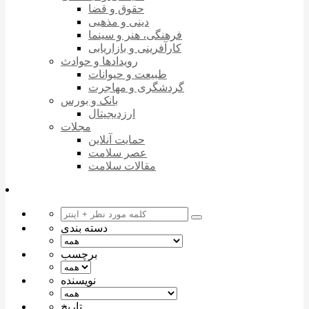
حقوق و قضا
دینی و مذهبی
فرهنگی، هنر و سینما
کارآفرینی و بازاریابی
رویدادها و حوادث
طبیعت و حیوانات
گردشگری و مهاجرت
بانک و بورس
ارزدیجیتال
مجلات
حمایت آنلاین
عصر سلامت
مقالات سلامت
دسته بندی
برچسب
نویسنده
تاریخ