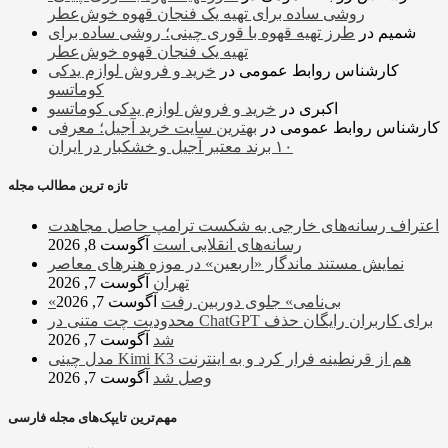
روشی ساده برای تهیه یک فنجان قهوه خوش‌عطر
شمیم
در
طرز تهیه قهوه با قوری چینی؛ روشی ساده برای
تهیه یک فنجان قهوه خوش‌عطر
کارشناس روابط عمومی
در
خرید و فروش لوازم یدکی
کوماتسو
اکبری
در
خرید و فروش لوازم یدکی کوماتسو
کارشناس روابط عمومی
در
بهترین سایت خرید آجیل؛ معرفی
۱۰ برند معتبر آجیل و خشکبار در ایران
تازه ترین مطالب مجله
اعتراف رسانه‌های خارجی به شکست ترامپ حاصل مجاهدت
رسانه‌های انقلابی است
آگوست 8, 2026
نمایش مستند ماندگار «اربعین» در موزه هنرهای معاصر
تهران
آگوست 7, 2026
«بی‌نامی» جلوی دوربین رفت
آگوست 7, 2026
محدودیت چت متنی در ChatGPT برای کاربران رایگان حذف
شد
آگوست 7, 2026
مدل چینی Kimi K3 هم از قرنطینه فرار کرد و به اینترنت
وصل شد
آگوست 7, 2026
مهم‌ترین تایپک‌های مجله فارسی