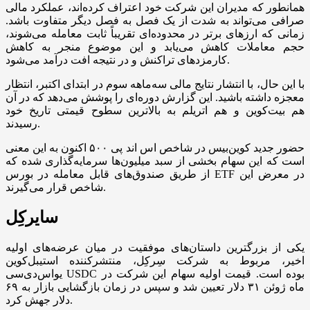
همانطور که مدیران این شرکت خود اعتراف کرده‌اند، عملکرد مالی
صرافی می‌تواند به شدت از یک فصل به فصل دیگر متفاوت باشد.
زمانی که ارزهای برتر در محدوده‌ای تقریباً ثابت معامله می‌شوند،
حجم معاملات کاهش می‌یابد و این موضوع منجر به کاهش
کارمزدهای تراکنش و در نتیجه افت درآمد می‌شود.
با این حال، با انتشار نتایج مالی سه‌ماهه سوم در ابتدای اکتبر، انتظار
معجزه داشته باشید. این گزارش دوره‌ای را پوشش می‌دهد که در آن
هم بیت‌کوین و هم اتریلم به بالاترین سطوح قیمتی تاریخ خود
رسیدند.
حضور جدید کوین‌بیس در شاخص اس اند پی ۵۰۰ اکنون به این معنی
است که این سهام بخشی از سبد میلیون‌ها سرمایه‌گذاری شده که
از طریق صندوق‌های قابل معامله در بورس ETF در معرض این
شاخص قرار می‌گیرند.
سایرکِل
یکی از بزرگترین داستان‌های موفقیت در میان عرضه‌های اولیه
اخیر، مربوط به شرکت سِرکِل، منتشرکننده استیبل‌کوین
یواس‌دی‌سی USDC بوده است. قیمت اولیه سهام این شرکت در
ماه ژوئن ۳۱ دلار تعیین شد و سپس در زمان بازگشایی بازار به ۶۹
دلار جهش کرد.