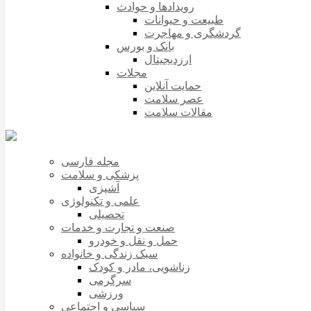
رویدادها و حوادث
طبیعت و حیوانات
گردشگری و مهاجرت
بانک و بورس
ارزدیجیتال
مجلات
حمایت آنلاین
عصر سلامت
مقالات سلامت
مجله فارسی
پزشکی و سلامت
آشپزی
علمی و تکنولوژی
تحصیلی
صنعت و تجارت و خدمات
حمل و نقل و خودرو
سبک زندگی و خانواده
زناشویی، مادر و کودک
سرگرمی
ورزشی
سیاسی و اجتماعی