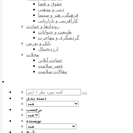
حقوق و قضا
دینی و مذهبی
فرهنگی، هنر و سینما
کارآفرینی و بازاریابی
رویدادها و حوادث
طبیعت و حیوانات
گردشگری و مهاجرت
بانک و بورس
ارزدیجیتال
مجلات
حمایت آنلاین
عصر سلامت
مقالات سلامت
دسته بندی
برچسب
نویسنده
تاریخ