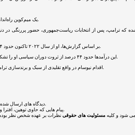
یک میم‌کوین راه‌اندازی می‌کنیم و خواهیم دید که توکن ترامپ بهتر عمل می‌کند یا توکن ما.
ترامپ، پس از انتخابات ریاست‌جمهوری، حضور پررنگی در دنیای کریپتو داشته و از 
بر اساس گزارش‌ها، او از سال ۲۰۲۲ تاکنون حدود ۲.۴ میلیارد دلار از فعالیت‌های مرتبط با کریپتو درآمد کسب کرده است.
این درآمد‌ها حدود ۴۴ درصد از ثروت دوران سیاسی او را تشکیل می‌دهند و نگرانی‌هایی را در مورد تضاد منافع احتمالی برانگیخته‌اند.
اقدام نیوسام در واقع تقلیدی از سبک و برندسازی ترامپ است و با هدف برجسته کردن پوچی این اقدامات انجام شده است.
منتشر خواهد شد.
دیدگاه های ارسال شده
باشد منتشر نخواهد شد.
پیام هایی که حاوی توهین، افترا و
می شود و کلیه
مسئولیت های حقوقی
نظرات بر عهده شخص نظر بوده 