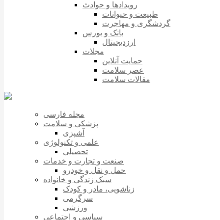
رویدادها و حوادث
طبیعت و حیوانات
گردشگری و مهاجرت
بانک و بورس
ارزدیجیتال
مجلات
حمایت آنلاین
عصر سلامت
مقالات سلامت
مجله فارسی
پزشکی و سلامت
آشپزی
علمی و تکنولوژی
تحصیلی
صنعت و تجارت و خدمات
حمل و نقل و خودرو
سبک زندگی و خانواده
زناشویی، مادر و کودک
سرگرمی
ورزشی
سیاسی و اجتماعی