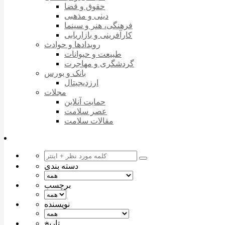
حقوق و قضا
دینی و مذهبی
فرهنگی، هنر و سینما
کارآفرینی و بازاریابی
رویدادها و حوادث
طبیعت و حیوانات
گردشگری و مهاجرت
بانک و بورس
ارزدیجیتال
مجلات
حمایت آنلاین
عصر سلامت
مقالات سلامت
دسته بندی
برچسب
نویسنده
تاریخ