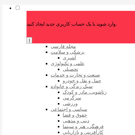
وارد شوید یا یک حساب کاربری جدید ایجاد کنید.
|
مجله فارسی
پزشکی و سلامت
آشپزی
علمی و تکنولوژی
تحصیلی
صنعت و تجارت و خدمات
حمل و نقل و خودرو
سبک زندگی و خانواده
زناشویی، مادر و کودک
سرگرمی
ورزشی
سیاسی و اجتماعی
حقوق و قضا
دینی و مذهبی
فرهنگی، هنر و سینما
کارآفرینی و بازاریابی