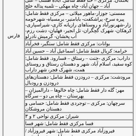
بختگان: مرکزی – حنا فقط شامل: آباده طشک – علی
آباد – جهان آباد- چاه مهکی – تلمبه یداله خلج
ممسنی: جوزار-ماهور میلاتی – مرکزی فقط شامل:
پیره سرخ- پراشکفت- بابامنیر- برمسیاه- شهرخومه
زار-شهرنورآباد و روستاهای رازیانه کاری- شیراسپاری-
کرهکان- شهرک گچگران- تل انجیر- فهلیان- دشت رزم-
فارس
آب پخشان- گرمیش نادرلو
بوانات: مرکزی فقط شامل: سنگبر- فخرآباد
خرامه: کربال فقط شامل: اسماعیل آباد – حسین آباد
داراب: مرکزی -جنت – رستاق – فسارود. فقط شامل:
کوه سفید، اسلام آباد، شهر و دهستان رستاق و روستای
همت، شهرک فجر، شهر داراب
مرودشت: مرکزی – درودزن فقط شامل: دهستان‌های
درودزن و رودبال
مهر: گله دار فقط شامل: چاه خالوها – دارالمیزان –
بهرستان – چاه بی دو – سرگاه
سرچهان: مرکزی – توجردی فقط شامل: حسامی و
دهستان مروشکان
شیراز: مرکزی نواحی ۲ و ۳
فسا مرکزی فقط شامل: شهر فسا
فیروزآباد مرکزی فقط شامل: شهر فیروزآباد /