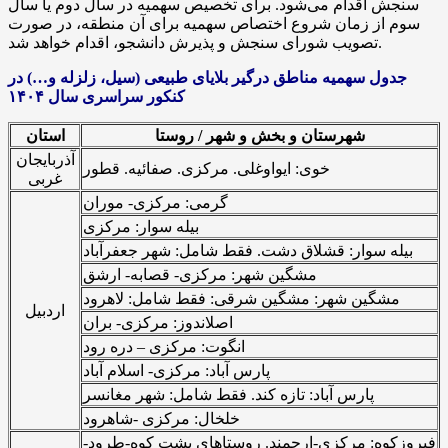
سنجش اقدام می‌شود. برای تخصیص سهمیه در سال دوم یا سال
سوم از زمان شروع اختصاص سهمیه برای آن منطقه، در صورت
تصویب شورای سنجش و پذیرش دانشجو، اقدام خواهد شد.
جدول سهمیه مناطق درگیر بلایای طبیعی (سیل، زلزله و…) در
کنکور سراسری سال ۱۴۰۴
شهرستان و بخش و شهر / روستا
استان
آذربایجان
خوی:
ایواوغلی
. مرکزی.
صفائیه
. قطور
غربی
گرمی: مرکزی- موران
بیله
سوار: مرکزی
بیله
سوار: قشلاق دشت. فقط شامل: شهر جعفرآباد
مشگین
شهر: مرکزی- قصابه-
ارشق
مشگین
شهر: مشگین شرقی: فقط شامل: لاهرود
اردبیل
اصلاندوز: مرکزی- بران
انگوت: مرکزی –
دره
رود
پارس آباد: مرکزی- اسلام آباد
پارس آباد: تازه کند. فقط شامل: شهر مغانسر
خلخال: مرکزی -شاهرود
فیروزکوه: مرکزی-ارجمند. روستاهای پشت کوه-طرود-