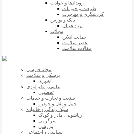
رویدادها و حوادث
طبیعت و حیوانات
گردشگری و مهاجرت
بانک و بورس
ارزدیجیتال
مجلات
حمایت آنلاین
عصر سلامت
مقالات سلامت
مجله فارسی
پزشکی و سلامت
آشپزی
علمی و تکنولوژی
تحصیلی
صنعت و تجارت و خدمات
حمل و نقل و خودرو
سبک زندگی و خانواده
زناشویی، مادر و کودک
سرگرمی
ورزشی
سیاسی و اجتماعی