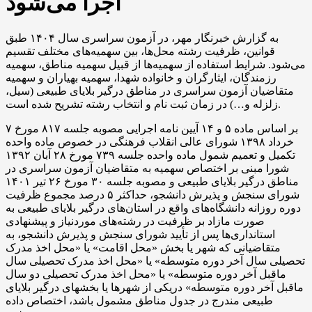
اجرا می‌شود
به گزارش خبرنگار مهر، در آزمون سراسری سال ۱۴۰۴ طبق
قوانین، ظرفیت رشته محل‌ها، بین سهمیه‌های مختلف تقسیم
می‌شود. شرایط استفاده از سهمیه‌ها از قبیل سهمیه مناطق، سهمیه
رزمندگان، ایثارگران و خانواده شهدا، سهمیه بهیاران و سهمیه
متقاضیان آزمون سراسری در مناطق درگیر بلایای طبیعی (سیل،
زلزله و…) در زمان ثبت نام و انتخاب رشته تشریح شده است.
بر اساس ماده ۵ و ۱۴ آیین نامه اجرایی مصوبه جلسه ۸۱۷ مورخ ۷
خرداد ۱۳۹۸ شورای عالی انقلاب فرهنگی در خصوص ماده واحده
تکمیل و تعمیم شمول ماده واحده جلسه ۷۳۹ مورخ ۲۸ آبان ۱۳۹۲
شورا مبنی بر اختصاص سهمیه به متقاضیان آزمون سراسری در
مناطق درگیر بلایای طبیعی و مصوبه جلسه ۳۰ مورخ ۲۶ تیر ۱۴۰۱
شورای سنجش و پذیرش دانشجو، حداکثر ۵ درصد مجموع ظرفیت
دوره روزانه دانشگاه‌های واقع در استان‌های درگیر بلایای طبیعی به
صورت مازاد بر ظرفیت در رشته‌های موردنیاز و پیشنهادی
استانداری‌ها پس از تأیید شورای سنجش و پذیرش دانشجو، به
متقاضیانی که شهر یا بخش «محل اقامت» یا «محل اخذ مدرک
تحصیلی سال آخر دوره متوسطه» یا «محل اخذ مدرک تحصیلی سال
ماقبل آخر دوره متوسطه» یا «محل اخذ مدرک تحصیلی دو سال
ماقبل آخر دوره متوسطه» دریکی از شهرها یا بخشهای درگیر بلایای
طبیعی مندرج در جدول مناطق مشمول باشد، اختصاص داده