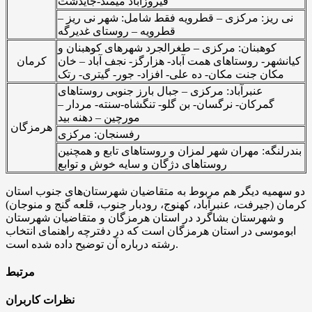
فیروزآباد میمند-جایدشت
نی ریز: مرکزی – قطرویه فقط شامل: شهر نی ریز –
قطرویه – روستای غدیرگه
کوهبنان: مرکزی – طغرالجرد شهرهای کوهبنان و
کیانشهر- روستاهای همت آباد- هزارگز- نجف آباد – خان
کرمان
مکان جنت مکان- ده علی- افزاد- جور- گیتری- رتک
عنبرآباد: مرکزی – جبال بارز جنوبی روستاهای
گمرکان- نرگسان- بن گلو- تنگشاه-سنته- مردار –
مورچین – دهنه بید
هرمزگان
رفسنجان: مرکزی
بندرلنگه: مهران شهر لمزان و روستاهای تابع و همچنین
روستاهای دژگان و سایه خوش و توابع
دو سهمیه دیگر هم مربوط به متقاضیان شهرستان‌های جنوب استان
کرمان (جیرفت، عنبرآباد، کهنوج، رودبار جنوب، قلعه گنج و منوجان)
و شهرستان بشاگرد در استان هرمزگان و متقاضیان شهرستان
ابوموسی در استان هرمزگان است که در دفترچه راهنمای انتخاب
رشته درباره آن توضیح داده شده است.
مرتبط
نظرات کاربران