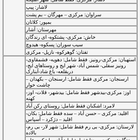
لاشار: پیپ
سراوان: مرکزی – مهرگان – بم پشت
بمپور: کلاتان
مهرستان: آشار
خاش: مرکزی- پشتکوه- ای رندگان
سیب سوران: پسکوه- هیدوچ
تفتان: گوهرکوه- نازیل- مرکزی
استهبان: مرکزی-رونیز. فقط شامل: دهویه- فشمقاوی-
رونیز سفلی- شمس آباد- شهر ایج و روستاهای ایج-
دربقلعه- باغ شاد-آبنارک
ارسنجان: مرکزی فقط شامل: ارسنجان – بکهدان –
چاشت خوار
اوز: مرکزی-بیدشهر فقط شامل: بیدشهر- قلات- اوز-
کهنه
لامرد: اشکنان فقط شامل: روستای رکن آباد
اقلید: مرکزی – حسن آباد – سده فقط شامل: بکان-
اقلید – دژکرد – آسپاس
لارستان: مرکزی- بی رم فقط شامل: شهر لار- بی رم-
بالاده