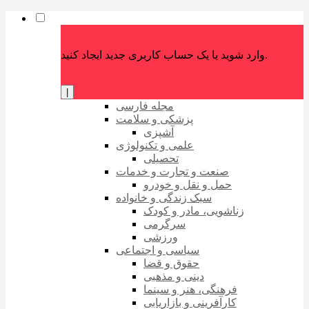
وارد شوید یا یک حساب کاربری جدید ایجاد کنید.
|
مجله فارسی
پزشکی و سلامت
آشپزی
علمی و تکنولوژی
تحصیلی
صنعت و تجارت و خدمات
حمل و نقل و خودرو
سبک زندگی و خانواده
زناشویی، مادر و کودک
سرگرمی
ورزشی
سیاسی و اجتماعی
حقوق و قضا
دینی و مذهبی
فرهنگی، هنر و سینما
کارآفرینی و بازاریابی