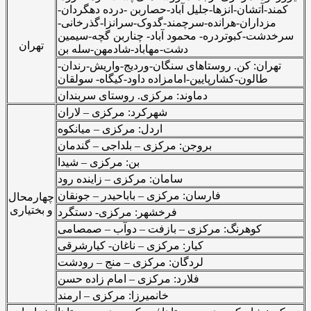
کمند-آتشان-انزها-جلیل آباد-حصاربن -درده دهگردان-
مزداران-هرانده-سرچمند-گدوک-سرانزا-گذرخانی-
سرخدشت-کبوتردره- محمود آباد- چناربن گچه-سیمین
تهران
دشت-مهاباد-شادمهن-سله بن
تهران: کن. روستاهای سنگان-وردیج-واریش-رندان-
طالون-کشارپایین-امامزاده داود-کیگاه- سولقان
دماوند: مرکزی. روستای سربندان
شهرکرد: مرکزی –
لاران
اردل
: مرکزی – میانکوه
بروجن: مرکزی – بلداجی – گندمان
بن: مرکزی – شیدا
سامان: مرکزی – زاینده رود
فارسان: مرکزی – باباحیدر – جونقان
چهارمحال
و بختیاری
فرخشهر: مرکزی- دستگرد
کوهرنگ: مرکزی – بازفت – دوآب – صمصامی
کیار: مرکزی – ناغان- کیارشرقی
لردگان: مرکزی – منج – رودشت
فلارد
: مرکزی – امام زاده حسن
خانمیرزا
: مرکزی – ارمند