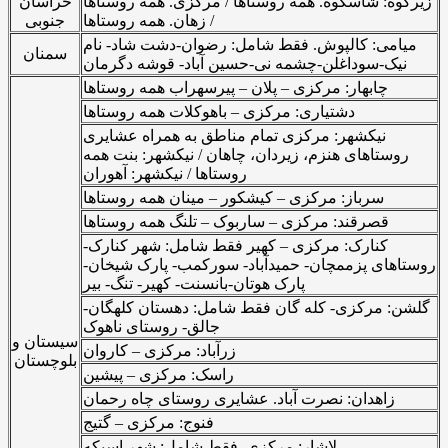
زیرکوه
:
شاسکوه
. همه روستاها / مرکزی. همه روستاها
خراسان
/
زهان
. همه روستاها
جنوبی
میامی: کالپوش. فقط شامل: رضوان-دشت شاد- نام
سمنان
نیک-سوداغلن-چشمه نی-حسین آباد- قوشه دگرمان
چابهار: مرکزی – پلان – پیرسهراب همه روستاها
دشتیاری: مرکزی – باهوکلات همه روستاها
نیکشهر: مرکزی تمام مناطق به همراه عشایری
روستاهای هنزم، زیردان، چاهان / نیکشهر: بنت همه
روستاها / نیکشهر: آهوران
سرباز: مرکزی – کیشکور – مینان همه روستاها
قصرقند: مرکزی – ساربوک – تلنگ همه روستاها
کنارک: مرکزی – کهیر فقط شامل: شهر کنارک-
روستاهای پزممچان- حمیدآباد- سورکمب- پارک شیخان-
پارک هوتان-بانسنت- کهیر- تنگ- بیر
گلشن: مرکزی- کله گان فقط شامل: دهستان کلهگان-
جالق- روستای ناهوک
سیستان و
زرآباد: مرکزی – کاروان
بلوچستان
راسک: مرکزی – پیشین
زاهدان: نصرت آباد. عشایری روستای چاه رحمان
فنوج: مرکزی – گتیج
لاشار: مرکزی. فقط شامل: شهر اسپکه