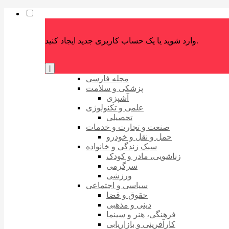
وارد شوید یا یک حساب کاربری جدید ایجاد کنید.
|
مجله فارسی
پزشکی و سلامت
آشپزی
علمی و تکنولوژی
تحصیلی
صنعت و تجارت و خدمات
حمل و نقل و خودرو
سبک زندگی و خانواده
زناشویی، مادر و کودک
سرگرمی
ورزشی
سیاسی و اجتماعی
حقوق و قضا
دینی و مذهبی
فرهنگی، هنر و سینما
کارآفرینی و بازاریابی