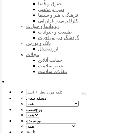
حقوق و قضا
دینی و مذهبی
فرهنگی، هنر و سینما
کارآفرینی و بازاریابی
رویدادها و حوادث
طبیعت و حیوانات
گردشگری و مهاجرت
بانک و بورس
ارزدیجیتال
مجلات
حمایت آنلاین
عصر سلامت
مقالات سلامت
دسته بندی
برچسب
نویسنده
تاریخ