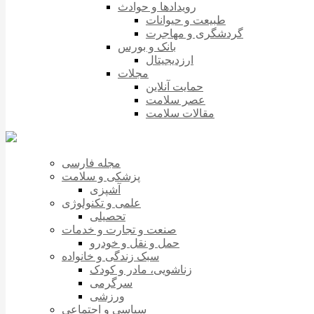
رویدادها و حوادث
طبیعت و حیوانات
گردشگری و مهاجرت
بانک و بورس
ارزدیجیتال
مجلات
حمایت آنلاین
عصر سلامت
مقالات سلامت
مجله فارسی
پزشکی و سلامت
آشپزی
علمی و تکنولوژی
تحصیلی
صنعت و تجارت و خدمات
حمل و نقل و خودرو
سبک زندگی و خانواده
زناشویی، مادر و کودک
سرگرمی
ورزشی
سیاسی و اجتماعی