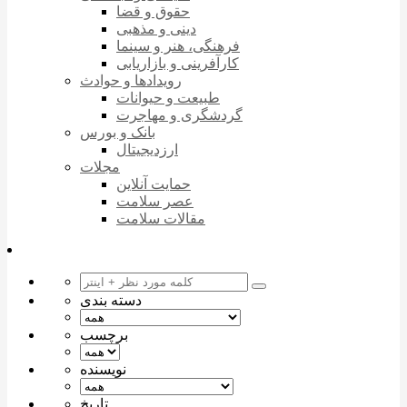
حقوق و قضا
دینی و مذهبی
فرهنگی، هنر و سینما
کارآفرینی و بازاریابی
رویدادها و حوادث
طبیعت و حیوانات
گردشگری و مهاجرت
بانک و بورس
ارزدیجیتال
مجلات
حمایت آنلاین
عصر سلامت
مقالات سلامت
دسته بندی
برچسب
نویسنده
تاریخ