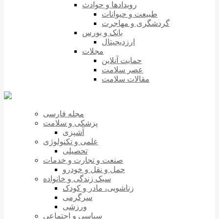
رویدادها و حوادث
طبیعت و حیوانات
گردشگری و مهاجرت
بانک و بورس
ارزدیجیتال
مجلات
حمایت آنلاین
عصر سلامت
مقالات سلامت
مجله فارسی
پزشکی و سلامت
آشپزی
علمی و تکنولوژی
تحصیلی
صنعت و تجارت و خدمات
حمل و نقل و خودرو
سبک زندگی و خانواده
زناشویی، مادر و کودک
سرگرمی
ورزشی
سیاسی و اجتماعی