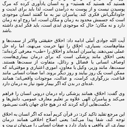
هستید که هستید که هستید» و به انسان یادآوری کرده که مرگ
پوسیدن نیست و از پوست به درآمدن است، لذا باید برای ابدیت و
جاودانگی‌اش فکری کند. پیامبران نیز به ما گفتند انسان موجودی
است که جسمش محدود به زمان و مکان است، اما روح او نه زمان
دارد و نه مکان؛ حال که موجودی ابدی است، باید فکر ابدی داشته
باشد.
آیت الله جوادی آملی ادامه داد: اخلاق حقیقتی والاتر از سمت‌ها و
مقام‌هاست. بسیاری، اخلاق را تنها حرمت می‌نهند، اما راه حل
عملی نمی‌دهند. پیامبران آمده‌اند و اخلاق را «طب» معرفی کرده‌اند؛
یعنی اخلاق مانند پزشکی است که برای درمان بیماری‌هاست.
اوصاف انسانی یا فضائل و رذائل، متفاوت از سمت‌ها هستند.
سمت‌ها، مانند وزیر، وکیل یا معاون، اموری اعتباری و موقتی‌اند که
ممکن است یک روز بیایند و روز دیگر بروند. اما صفات انسانی مانند
قناعت، بزرگواری، کرامت، و عدالت، موجودات واقعی‌اند؛ همانند
غده‌ای در بدن که اگر بیمار شود نیاز به درمان دارد.
وی گفت: اخلاق، همانند پزشکی راه درمان درونی انسان را فراهم
می‌کند و پیامبران الهی علاوه بر تعلیم معارف عمومی، دانش‌ها و
حکمت‌هایی ارائه کردند که در هیچ جای جهان یافت نمی‌شود.
این مرجع تقلید تاکید کرد: در قرآن کریم آمده که اگر انسان به اخلاق
توجه کند، شفا پیدا می‌کند؛ یعنی اصلاح اخلاقی همانند درمان
بیماری، اثر واقعی و پایدار دارد و صفات انسانی را می‌توان تربیت و