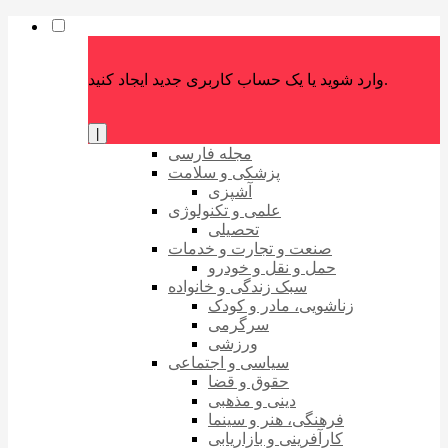
وارد شوید یا یک حساب کاربری جدید ایجاد کنید.
|
مجله فارسی
پزشکی و سلامت
آشپزی
علمی و تکنولوژی
تحصیلی
صنعت و تجارت و خدمات
حمل و نقل و خودرو
سبک زندگی و خانواده
زناشویی، مادر و کودک
سرگرمی
ورزشی
سیاسی و اجتماعی
حقوق و قضا
دینی و مذهبی
فرهنگی، هنر و سینما
کارآفرینی و بازاریابی