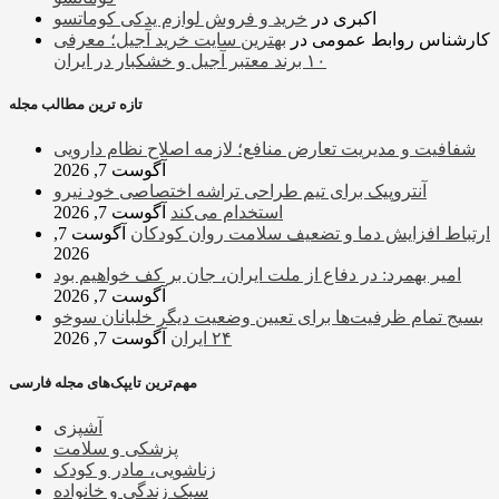
اکبری
در
خرید و فروش لوازم یدکی کوماتسو
کارشناس روابط عمومی
در
بهترین سایت خرید آجیل؛ معرفی
۱۰ برند معتبر آجیل و خشکبار در ایران
تازه ترین مطالب مجله
شفافیت و مدیریت تعارض منافع؛ لازمه اصلاح نظام دارویی
آگوست 7, 2026
آنتروپیک برای تیم طراحی تراشه اختصاصی خود نیرو
استخدام می‌کند
آگوست 7, 2026
ارتباط افزایش دما و تضعیف سلامت روان کودکان
آگوست 7,
2026
امیر بهمرد: در دفاع از ملت ایران، جان بر کف خواهیم بود
آگوست 7, 2026
بسیج تمام ظرفیت‌ها برای تعیین وضعیت دیگر خلبانان سوخو
۲۴ ایران
آگوست 7, 2026
مهم‌ترین تایپک‌های مجله فارسی
آشپزی
پزشکی و سلامت
زناشویی، مادر و کودک
سبک زندگی و خانواده