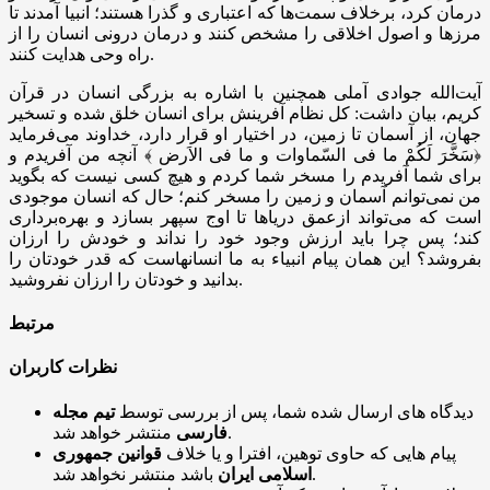
درمان کرد، برخلاف سمت‌ها که اعتباری و گذرا هستند؛ انبیا آمدند تا
مرزها و اصول اخلاقی را مشخص کنند و درمان درونی انسان را از
راه وحی هدایت کنند.
آیت‌الله جوادی آملی همچنین با اشاره به بزرگی انسان در قرآن
کریم، بیان داشت: کل نظام آفرینش برای انسان خلق شده و تسخیر
جهان، از آسمان تا زمین، در اختیار او قرار دارد، خداوند می‌فرماید
﴿سَخَّرَ لَکُمْ ما فی السّماوات و ما فی الاَرض ﴾ آنچه من آفریدم و
برای شما آفریدم را مسخر شما کردم و هیچ کسی نیست که بگوید
من نمی‌توانم آسمان و زمین را مسخر کنم؛ حال که انسان موجودی
است که می‌تواند ازعمق دریاها تا اوج سپهر بسازد و بهره‌برداری
کند؛ پس چرا باید ارزش وجود خود را نداند و خودش را ارزان
بفروشد؟ این همان پیام انبیاء به ما انسانهاست که قدر خودتان را
بدانید و خودتان را ارزان نفروشید.
مرتبط
نظرات کاربران
دیدگاه های ارسال شده شما، پس از بررسی توسط
تیم مجله
منتشر خواهد شد.
فارسی
پیام هایی که حاوی توهین، افترا و یا خلاف
قوانین جمهوری
باشد منتشر نخواهد شد.
اسلامی ایران