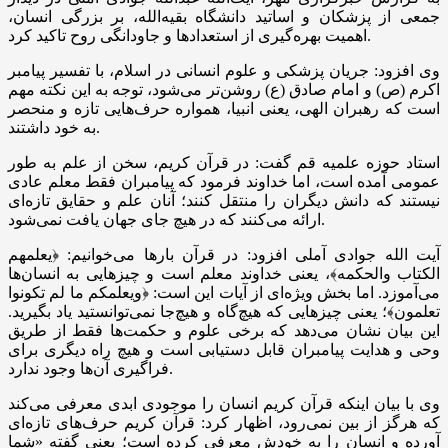
جمعی از پزشکان و اساتید دانشگاه بقیه‌الله، بر بزرگی انسان،
اهمیت بهره‌گیری از استعدادها و جاودانگی روح تاکید کرد.
وی افزود: جریان پزشکی و علوم انسانی در اسلام، با تفسیر پیامبر
اکرم (
ص)
و امام صادق (
ع)
روشن‌تر می‌شود، توجه به این نکته مهم
است که رهبران الهی، یعنی انبیا، همواره حرف‌هایی تازه و منحصر
به خود داشتند.
استاد حوزه علمیه قم گفت: در قرآن کریم، سخن از علم به طور
عمومی آمده است، اما خداوند فرمود که پیامبران فقط معلم عادی
نیستند که دانش دیگران را منتقل کنند؛ آنان علم و حقایق تازه‌ای
ارائه می‌کنند که در هیچ جای جهان یافت نمی‌شود.
آیت الله جوادی آملی افزود: در قرآن بارها می‌خوانیم:
﴿یعلمهم
الکتاب والحکمه﴾، یعنی خداوند معلم است و چیزهایی به انسان‌ها
می‌آموزد. اما بخش ویژه‌ای از آیات این است: ﴿ویعلمکم ما لم تکونوا
تعلمون﴾؛ یعنی چیزهایی که هیچ‌گاه و هیچ‌جا نمی‌توانستید یاد بگیرید.
این بیان نشان می‌دهد که برخی علوم و حکمت‌ها فقط از طریق
وحی و هدایت پیامبران قابل دستیابی است و هیچ راه دیگری برای
فراگیری آن‌ها وجود ندارد.
وی با بیان اینکه قرآن کریم انسان را موجودی ابدی معرفی می‌کند
که هرگز از بین نمی‌رود، اظهار کرد: قرآن کریم حرف‌های تازه‌ای
آورده و انسان را به خودش معرفی کرده است؛ یعنی گفته «شما