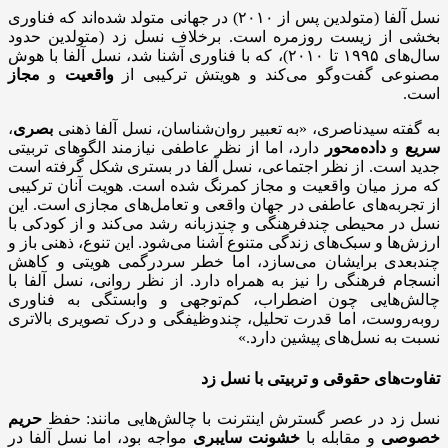
نسل آلفا (متولدین پس از ۲۰۱۰) در جهانی متولد شده‌اند که فناوری
بخشی از زیست روزمره است. برخلاف نسل زد (متولدین حدود
سال‌های ۱۹۹۵ تا ۲۰۱۰)، که با فناوری آشنا شد، نسل آلفا با هوش
مصنوعی گفت‌وگو می‌کند و هویتش ترکیبی از
واقعیت
و
مجاز
است.
به گفته سیدناصری، «به تعبیر روان‌شناسان، نسل آلفا ذهنی
بصری
،
سریع
و
داده‌محور
دارد، اما از نظر عاطفی نیازمند الگوهای تربیتی
جدید است. از نظر اجتماعی، نسل آلفا در بستری شکل گرفته است
که مرز میان واقعیت و مجاز کمرنگ شده است. هویت آنان ترکیبی
از تجربه‌های عاطفی در جهان واقعی و تعامل‌های مجازی است. این
نسل در محیطی چندفرهنگی و چندزبانه رشد می‌کند و از کودکی با
ارزش‌ها و سبک‌های زندگی متنوع آشنا می‌شود. این تنوع، ذهنی باز و
چندبعدی برایشان می‌سازد، اما خطر سردرگمی هویتی و کاهش
انسجام فرهنگی را نیز به همراه دارد. از نظر روانی، نسل آلفا با
چالش‌هایی چون اضطراب، کم‌توجهی و وابستگی به فناوری
روبه‌روست، اما قدرت تحلیل، چندوظیفگی و درک تصویری بالاتری
نسبت به نسل‌های پیشین دارد.»
تفاوت‌های حقوقی و تربیتی با نسل زد
نسل زد در عصر گسترش اینترنت با چالش‌هایی مانند: حفظ
حریم
خصوصی
و مقابله با
خشونت
سایبری
مواجه بود، اما نسل آلفا در