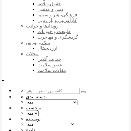
حقوق و قضا
دینی و مذهبی
فرهنگی، هنر و سینما
کارآفرینی و بازاریابی
رویدادها و حوادث
طبیعت و حیوانات
گردشگری و مهاجرت
بانک و بورس
ارزدیجیتال
مجلات
حمایت آنلاین
عصر سلامت
مقالات سلامت
دسته بندی
برچسب
نویسنده
تاریخ