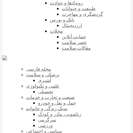
رویدادها و حوادث
طبیعت و حیوانات
گردشگری و مهاجرت
بانک و بورس
ارزدیجیتال
مجلات
حمایت آنلاین
عصر سلامت
مقالات سلامت
مجله فارسی
پزشکی و سلامت
آشپزی
علمی و تکنولوژی
تحصیلی
صنعت و تجارت و خدمات
حمل و نقل و خودرو
سبک زندگی و خانواده
زناشویی، مادر و کودک
سرگرمی
ورزشی
سیاسی و اجتماعی