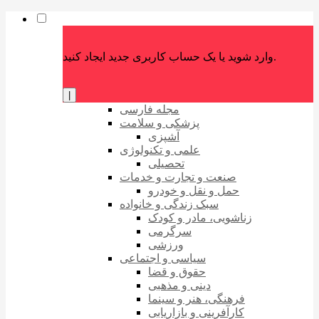
وارد شوید یا یک حساب کاربری جدید ایجاد کنید.
|
مجله فارسی
پزشکی و سلامت
آشپزی
علمی و تکنولوژی
تحصیلی
صنعت و تجارت و خدمات
حمل و نقل و خودرو
سبک زندگی و خانواده
زناشویی، مادر و کودک
سرگرمی
ورزشی
سیاسی و اجتماعی
حقوق و قضا
دینی و مذهبی
فرهنگی، هنر و سینما
کارآفرینی و بازاریابی