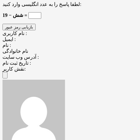
لطفا پاسخ را به عدد انگلیسی وارد کنید:
19 − شش =
نام کاربری :
ایمیل :
نام :
نام خانوادگی
آدرس وب سایت :
تاریخ ثبت نام :
نقش کاربر: