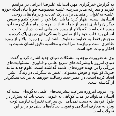
به گزارش خبرگزاری مهر، آیت‌الله علیرضا اعرافی در مراسم
تکریم و معارفه مدیر مدرسه علمیه معصومیه قم با بیان اینکه حوزه
علمیه به‌عنوان راهنمایی برای درک عبادت و درمان‌های روحی
انسان‌ها است، اظهار کرد: ما باید ابتدا خود را اصلاح کنیم و سپس
دیگران را یاری دهیم. از جمله عبادات مهم در ماه مبارک رمضان،
روزه قلب است که بالاتر از روزه جسمانی است. در این حالت
انسان باید قلب خود را از تمامی دلبستگی‌های دنیوی پاک کرده و
توجهش فقط به خداوند معطوف باشد. این نوع روزه، بالاتر از روزه
ظاهری است و نیازمند مراقبت و محاسبه دقیق انسان نسبت به
افکار و نیات خود است.
وی به ضرورت توجه به مشکلات دنیای جدید اشاره کرد و گفت:
دنیای امروز با پیشرفت‌های سریع علمی و فناوری، مسئولیت‌های
بزرگی را بر عهده حوزه‌های علمیه گذاشته است. علوم جدید مانند
فیزیک‌کوانتوم و هوش مصنوعی تغییرات شگرفی در زندگی بشر
ایجاد کرده است. در عصر جدید رسالت حوزه‌ها به مراتب سنگین‌تر
از گذشته است.
وی افزود: امروزه سرعت پیشرفت‌های علمی به‌گونه‌ای است که
انسان می‌تواند در مدت کوتاهی به علومی دست یابد که پیش‌تر در
طول قرن‌ها به دست نمی‌آمد. این سرعت تغییرات نیازمند توجه
ویژه به معارف اسلامی و تقویت دیدگاه‌های دینی در برابر این
تحولات است.