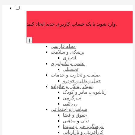
وارد شوید یا یک حساب کاربری جدید ایجاد کنید.
|
مجله فارسی
پزشکی و سلامت
آشپزی
علمی و تکنولوژی
تحصیلی
صنعت و تجارت و خدمات
حمل و نقل و خودرو
سبک زندگی و خانواده
زناشویی، مادر و کودک
سرگرمی
ورزشی
سیاسی و اجتماعی
حقوق و قضا
دینی و مذهبی
فرهنگی، هنر و سینما
کارآفرینی و بازاریابی