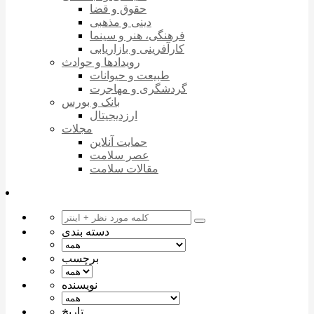
حقوق و قضا
دینی و مذهبی
فرهنگی، هنر و سینما
کارآفرینی و بازاریابی
رویدادها و حوادث
طبیعت و حیوانات
گردشگری و مهاجرت
بانک و بورس
ارزدیجیتال
مجلات
حمایت آنلاین
عصر سلامت
مقالات سلامت
دسته بندی
برچسب
نویسنده
تاریخ