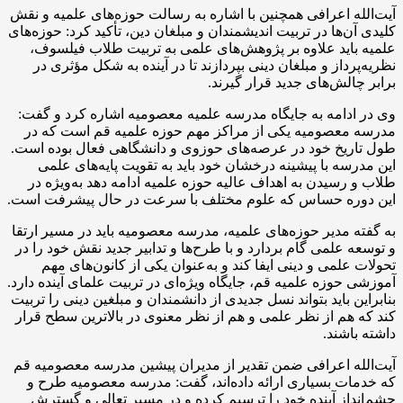
آیت‌الله اعرافی همچنین با اشاره به رسالت حوزه‌های علمیه و نقش
کلیدی آن‌ها در تربیت اندیشمندان و مبلغان دین، تأکید کرد: حوزه‌های
علمیه باید علاوه بر پژوهش‌های علمی به تربیت طلاب فیلسوف،
نظریه‌پرداز و مبلغان دینی بپردازند تا در آینده به شکل مؤثری در
برابر چالش‌های جدید قرار گیرند.
وی در ادامه به جایگاه مدرسه علمیه معصومیه اشاره کرد و گفت:
مدرسه معصومیه یکی از مراکز مهم حوزه علمیه قم است که در
طول تاریخ خود در عرصه‌های حوزوی و دانشگاهی فعال بوده است.
این مدرسه با پیشینه درخشان خود باید به تقویت پایه‌های علمی
طلاب و رسیدن به اهداف عالیه حوزه علمیه ادامه دهد به‌ویژه در
این دوره حساس که علوم مختلف با سرعت در حال پیشرفت است.
به گفته مدیر حوزه‌های علمیه، مدرسه معصومیه باید در مسیر ارتقا
و توسعه علمی گام بردارد و با طرح‌ها و تدابیر جدید نقش خود را در
تحولات علمی و دینی ایفا کند و به‌عنوان یکی از کانون‌های مهم
آموزشی حوزه علمیه قم، جایگاه ویژه‌ای در تربیت علمای آینده دارد.
بنابراین باید بتواند نسل جدیدی از دانشمندان و مبلغین دینی را تربیت
کند که هم از نظر علمی و هم از نظر معنوی در بالاترین سطح قرار
داشته باشند.
آیت‌الله اعرافی ضمن تقدیر از مدیران پیشین مدرسه معصومیه قم
که خدمات بسیاری ارائه داده‌اند، گفت: مدرسه معصومیه طرح و
چشم‌انداز آینده خود را ترسیم کرده و در مسیر تعالی و گسترش