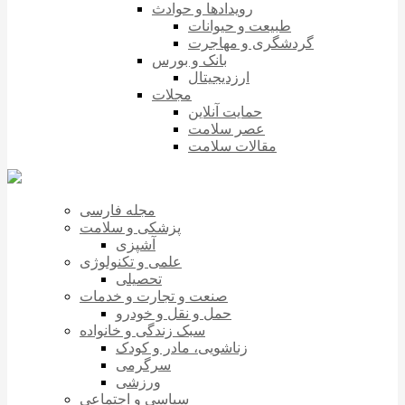
رویدادها و حوادث
طبیعت و حیوانات
گردشگری و مهاجرت
بانک و بورس
ارزدیجیتال
مجلات
حمایت آنلاین
عصر سلامت
مقالات سلامت
مجله فارسی
پزشکی و سلامت
آشپزی
علمی و تکنولوژی
تحصیلی
صنعت و تجارت و خدمات
حمل و نقل و خودرو
سبک زندگی و خانواده
زناشویی، مادر و کودک
سرگرمی
ورزشی
سیاسی و اجتماعی