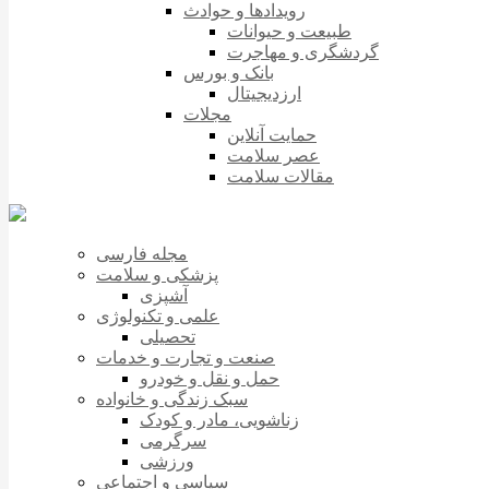
رویدادها و حوادث
طبیعت و حیوانات
گردشگری و مهاجرت
بانک و بورس
ارزدیجیتال
مجلات
حمایت آنلاین
عصر سلامت
مقالات سلامت
مجله فارسی
پزشکی و سلامت
آشپزی
علمی و تکنولوژی
تحصیلی
صنعت و تجارت و خدمات
حمل و نقل و خودرو
سبک زندگی و خانواده
زناشویی، مادر و کودک
سرگرمی
ورزشی
سیاسی و اجتماعی