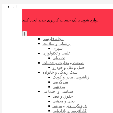
وارد شوید یا یک حساب کاربری جدید ایجاد کنید.
|
مجله فارسی
پزشکی و سلامت
آشپزی
علمی و تکنولوژی
تحصیلی
صنعت و تجارت و خدمات
حمل و نقل و خودرو
سبک زندگی و خانواده
زناشویی، مادر و کودک
سرگرمی
ورزشی
سیاسی و اجتماعی
حقوق و قضا
دینی و مذهبی
فرهنگی، هنر و سینما
کارآفرینی و بازاریابی