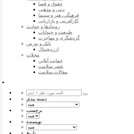
حقوق و قضا
دینی و مذهبی
فرهنگی، هنر و سینما
کارآفرینی و بازاریابی
رویدادها و حوادث
طبیعت و حیوانات
گردشگری و مهاجرت
بانک و بورس
ارزدیجیتال
مجلات
حمایت آنلاین
عصر سلامت
مقالات سلامت
دسته بندی
برچسب
نویسنده
تاریخ