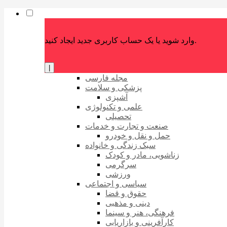
وارد شوید یا یک حساب کاربری جدید ایجاد کنید.
|
مجله فارسی
پزشکی و سلامت
آشپزی
علمی و تکنولوژی
تحصیلی
صنعت و تجارت و خدمات
حمل و نقل و خودرو
سبک زندگی و خانواده
زناشویی، مادر و کودک
سرگرمی
ورزشی
سیاسی و اجتماعی
حقوق و قضا
دینی و مذهبی
فرهنگی، هنر و سینما
کارآفرینی و بازاریابی