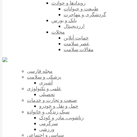
رویدادها و حوادث
طبیعت و حیوانات
گردشگری و مهاجرت
بانک و بورس
ارزدیجیتال
مجلات
حمایت آنلاین
عصر سلامت
مقالات سلامت
مجله فارسی
پزشکی و سلامت
آشپزی
علمی و تکنولوژی
تحصیلی
صنعت و تجارت و خدمات
حمل و نقل و خودرو
سبک زندگی و خانواده
زناشویی، مادر و کودک
سرگرمی
ورزشی
سیاسی و اجتماعی