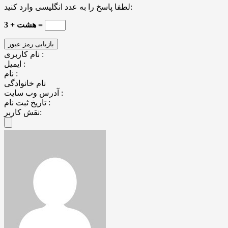
لطفا پاسخ را به عدد انگلیسی وارد کنید:
3 + هشت =
نام کاربری :
ایمیل :
نام :
نام خانوادگی
آدرس وب سایت :
تاریخ ثبت نام :
نقش کاربر: