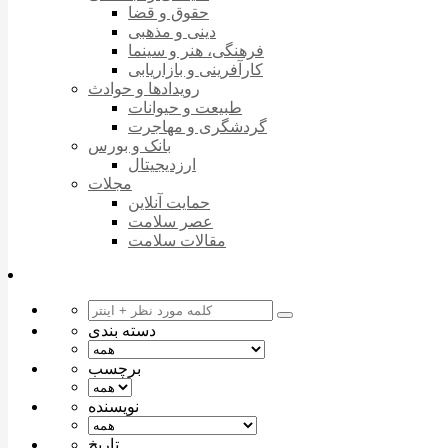
حقوق و قضا
دینی و مذهبی
فرهنگی، هنر و سینما
کارآفرینی و بازاریابی
رویدادها و حوادث
طبیعت و حیوانات
گردشگری و مهاجرت
بانک و بورس
ارزدیجیتال
مجلات
حمایت آنلاین
عصر سلامت
مقالات سلامت
دسته بندی
برچسب
نویسنده
تاریخ