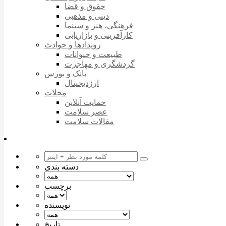
حقوق و قضا
دینی و مذهبی
فرهنگی، هنر و سینما
کارآفرینی و بازاریابی
رویدادها و حوادث
طبیعت و حیوانات
گردشگری و مهاجرت
بانک و بورس
ارزدیجیتال
مجلات
حمایت آنلاین
عصر سلامت
مقالات سلامت
دسته بندی
برچسب
نویسنده
تاریخ