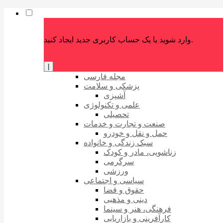
وارد شوید یا یک حساب کاربری جدید ایجاد کنید.
|
مجله فارسی
پزشکی و سلامت
آشپزی
علمی و تکنولوژی
تحصیلی
صنعت و تجارت و خدمات
حمل و نقل و خودرو
سبک زندگی و خانواده
زناشویی، مادر و کودک
سرگرمی
ورزشی
سیاسی و اجتماعی
حقوق و قضا
دینی و مذهبی
فرهنگی، هنر و سینما
کارآفرینی و بازاریابی