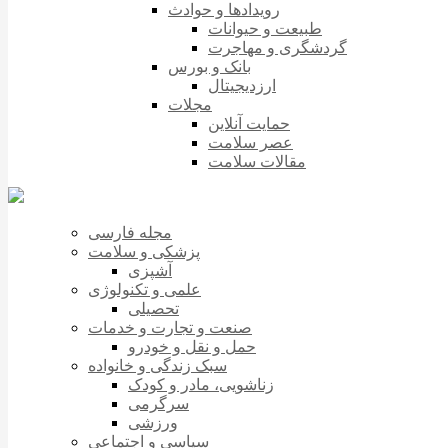
رویدادها و حوادث
طبیعت و حیوانات
گردشگری و مهاجرت
بانک و بورس
ارزدیجیتال
مجلات
حمایت آنلاین
عصر سلامت
مقالات سلامت
مجله فارسی
پزشکی و سلامت
آشپزی
علمی و تکنولوژی
تحصیلی
صنعت و تجارت و خدمات
حمل و نقل و خودرو
سبک زندگی و خانواده
زناشویی، مادر و کودک
سرگرمی
ورزشی
سیاسی و اجتماعی