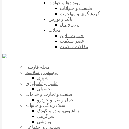
رویدادها و حوادث
طبیعت و حیوانات
گردشگری و مهاجرت
بانک و بورس
ارزدیجیتال
مجلات
حمایت آنلاین
عصر سلامت
مقالات سلامت
مجله فارسی
پزشکی و سلامت
آشپزی
علمی و تکنولوژی
تحصیلی
صنعت و تجارت و خدمات
حمل و نقل و خودرو
سبک زندگی و خانواده
زناشویی، مادر و کودک
سرگرمی
ورزشی
سیاسی و اجتماعی