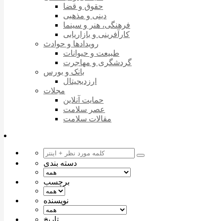
حقوق و قضا
دینی و مذهبی
فرهنگی، هنر و سینما
کارآفرینی و بازاریابی
رویدادها و حوادث
طبیعت و حیوانات
گردشگری و مهاجرت
بانک و بورس
ارزدیجیتال
مجلات
حمایت آنلاین
عصر سلامت
مقالات سلامت
دسته بندی
برچسب
نویسنده
تاریخ