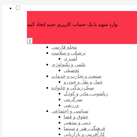
وارد شوید یا یک حساب کاربری جدید ایجاد کنید.
|
مجله فارسی
پزشکی و سلامت
آشپزی
علمی و تکنولوژی
تحصیلی
صنعت و تجارت و خدمات
حمل و نقل و خودرو
سبک زندگی و خانواده
زناشویی، مادر و کودک
سرگرمی
ورزشی
سیاسی و اجتماعی
حقوق و قضا
دینی و مذهبی
فرهنگی، هنر و سینما
کارآفرینی و بازاریابی