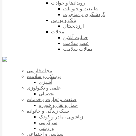
رویدادها و حوادث
طبیعت و حیوانات
گردشگری و مهاجرت
بانک و بورس
ارزدیجیتال
مجلات
حمایت آنلاین
عصر سلامت
مقالات سلامت
مجله فارسی
پزشکی و سلامت
آشپزی
علمی و تکنولوژی
تحصیلی
صنعت و تجارت و خدمات
حمل و نقل و خودرو
سبک زندگی و خانواده
زناشویی، مادر و کودک
سرگرمی
ورزشی
سیاسی و اجتماعی