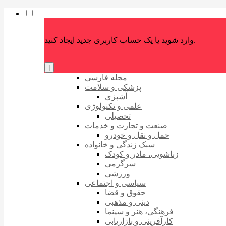
وارد شوید یا یک حساب کاربری جدید ایجاد کنید.
|
مجله فارسی
پزشکی و سلامت
آشپزی
علمی و تکنولوژی
تحصیلی
صنعت و تجارت و خدمات
حمل و نقل و خودرو
سبک زندگی و خانواده
زناشویی، مادر و کودک
سرگرمی
ورزشی
سیاسی و اجتماعی
حقوق و قضا
دینی و مذهبی
فرهنگی، هنر و سینما
کارآفرینی و بازاریابی