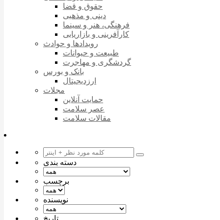
حقوق و قضا
دینی و مذهبی
فرهنگی، هنر و سینما
کارآفرینی و بازاریابی
رویدادها و حوادث
طبیعت و حیوانات
گردشگری و مهاجرت
بانک و بورس
ارزدیجیتال
مجلات
حمایت آنلاین
عصر سلامت
مقالات سلامت
دسته بندی
برچسب
نویسنده
تاریخ