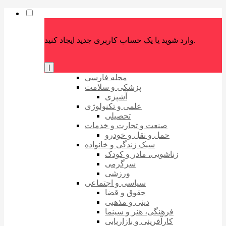
وارد شوید یا یک حساب کاربری جدید ایجاد کنید.
|
مجله فارسی
پزشکی و سلامت
آشپزی
علمی و تکنولوژی
تحصیلی
صنعت و تجارت و خدمات
حمل و نقل و خودرو
سبک زندگی و خانواده
زناشویی، مادر و کودک
سرگرمی
ورزشی
سیاسی و اجتماعی
حقوق و قضا
دینی و مذهبی
فرهنگی، هنر و سینما
کارآفرینی و بازاریابی