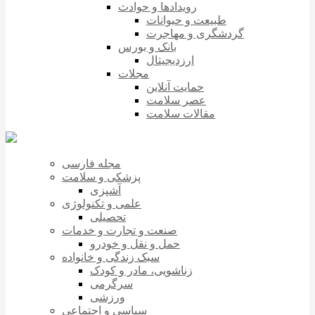
رویدادها و حوادث
طبیعت و حیوانات
گردشگری و مهاجرت
بانک و بورس
ارزدیجیتال
مجلات
حمایت آنلاین
عصر سلامت
مقالات سلامت
مجله فارسی
پزشکی و سلامت
آشپزی
علمی و تکنولوژی
تحصیلی
صنعت و تجارت و خدمات
حمل و نقل و خودرو
سبک زندگی و خانواده
زناشویی، مادر و کودک
سرگرمی
ورزشی
سیاسی و اجتماعی