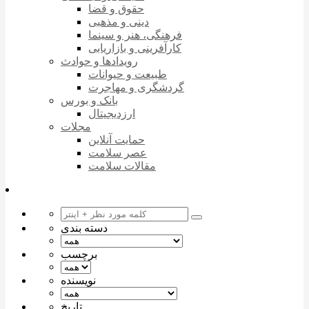
حقوق و قضا
دینی و مذهبی
فرهنگی، هنر و سینما
کارآفرینی و بازاریابی
رویدادها و حوادث
طبیعت و حیوانات
گردشگری و مهاجرت
بانک و بورس
ارزدیجیتال
مجلات
حمایت آنلاین
عصر سلامت
مقالات سلامت
دسته بندی
برچسب
نویسنده
تاریخ