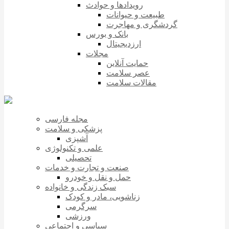
رویدادها و حوادث
طبیعت و حیوانات
گردشگری و مهاجرت
بانک و بورس
ارزدیجیتال
مجلات
حمایت آنلاین
عصر سلامت
مقالات سلامت
مجله فارسی
پزشکی و سلامت
آشپزی
علمی و تکنولوژی
تحصیلی
صنعت و تجارت و خدمات
حمل و نقل و خودرو
سبک زندگی و خانواده
زناشویی، مادر و کودک
سرگرمی
ورزشی
سیاسی و اجتماعی