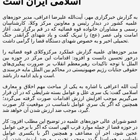
اسلامی ایران است
به گزارش خبرگزاری مهر، آیت‌الله علیرضا اعرافی، مدیر حوزه‌های
علمیه کشور در دیدار رئیس و معاونین مرکز وکلا، کارشناسان
رسمی و مشاوران خانواده قوه قضائیه که در قم برگزار شد، آغاز
امامت ولی عصر (
عج
) را تبریک گفت و یاد شهدای گرانقدر جنگ
تحمیلی اخیر و به خصوص شهدای دستگاه قضا را گرامی داشت.
مدیر حوزه‌های علمیه گزارش عملکرد مرکزوکلای قوه قضائیه را
درخور تحسین دانست و افزود: اقدامات این مرکز در حوزه بین
الملل با توجه تاکیدات رهبرمعظم انقلاب بر ضرورت پیگیری‌های
حقوقی جنایات رژیم صهیونیستی در محاکم بین الملل مایه خرسندی
است و باید ادامه دار باشد.
آیت الله اعرافی با اشاره به یکی از مباحث مهم اخلاق و معارف
اسلامی گفت: یک سری علل و عوامل بسته شرایطی که در آن قرار
می‌گیریم موجب افزایش ارزش اقدامات صورت گرفته می‌گردد؛
همچنین که اگر یک سری عوامل نامناسب در موقعیت کار صورت
گیرد، موجب ضد ارزش شدن آن خواهد شد.
عضو شورای عالی حوزه‌های علمیه در توضیح این مطلب افزود: کار
در حوزه قضا از جمله موارد قرب الهی است که اگر با برخی عوامل
عجین شود، اجر آن مضاعف و همچنین اگر با یکسری عوامل
نامناسب همراستا گردد موجب تخریب و ضد ارزش شدن آن