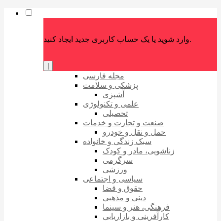
وارد شوید یا یک حساب کاربری جدید ایجاد کنید.
|
مجله فارسی
پزشکی و سلامت
آشپزی
علمی و تکنولوژی
تحصیلی
صنعت و تجارت و خدمات
حمل و نقل و خودرو
سبک زندگی و خانواده
زناشویی، مادر و کودک
سرگرمی
ورزشی
سیاسی و اجتماعی
حقوق و قضا
دینی و مذهبی
فرهنگی، هنر و سینما
کارآفرینی و بازاریابی