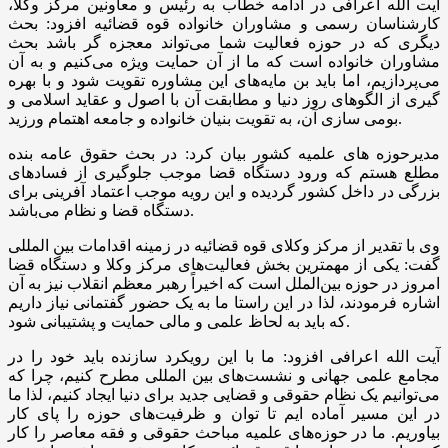
آیت الله اعرافی در ادامه خطاب به رئیس و معاونین مرکز وکلا،
کارشناسان رسمی و مشاوران خانواده قوه قضائیه افزود: بحث
دیگری که در حوزه فعالیت شما می‌تواند معجزه گر باشد بحث
مشاوران خانواده است که ما از آن حمایت ویژه می‌کنیم و به آن
می‌پردازیم، اما باید بن مایه‌های این مشاوره تقویت شود و با بهره
گیری از الگوهای روز دنیا و مطابقت آن با اصول و عقاید اسلامی و
بومی سازی آن، به تقویت بنیان خانواده و جامعه اهتمام ورزید.
مدیرحوزه های علمیه کشور بیان کرد: در بحث حقوق عامه بنده
مطلع هستم که ورود دستگاه قضا موجب جلوگیری از فسادهای
بزرگی در داخل کشور گردیده و این رویه موجب اعتماد آفرینی برای
دستگاه قضا و نظام می‌باشد.
وی با تقدیر از مرکز وکلای قوه قضائیه در زمینه اقدامات بین
المللی
گفت: یکی از مهمترین بخش فعالیت‌های مرکز وکلا و دستگاه قضا
امروز در حوزه بین‌الملل است که اخیراً رهبر معظم انقلاب نیز به آن
اشاره فرمودند، لذا در این راستا ما به یک حضور گفتمانی نیاز داریم
که باید به لحاظ علمی و مالی حمایت و پشتیبانی شود.
آیت الله اعرافی افزود: ما با این رویکرد سازنده باید خود را در
مجامع علمی جهانی و نشست‌های بین المللی مطرح کنیم، چرا که
می‌توانیم یک نظام حقوقی و قضایی جدید برای دنیا ایجاد کنیم، لذا ما
در این مسیر آماده ایم تا توان و ظرفیت‌های حوزه را پای کار
بیاوریم. ما در حوزه‌های علمیه مباحث حقوقی و فقه معاصر را کار