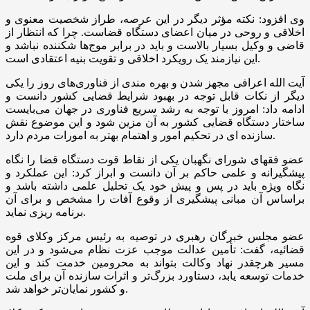
وی افزود: نکته مؤثر دیگر در این عرصه، طراز شخصیت معنوی و
اخلاقی و روحی در میان اعضای دستگاه قضاست. چرا که انتظار از
قاضی و وکیل بسیار بالاست و باید در برابر موج‌ها شکننده نباشد و
این نیازمند یک رویکرد اخلاقی و تقویت بنیه اعتقادی است.
آیت الله اعرافی مجهز شدن و بهره مندی از فناوری‌های روز را یکی
دیگر از نکات قابل توجه در بهبود شرایط قضایی کشور دانست و
ادامه داد: امروز با توجه به رشد سریع فناوری در جهان می‌بایست
ساختار دستگاه قضایی کشور به آن مزین شود و این موضوع نقش
سازنده ای در تحکیم امور و اهتمام بهتر به امورات مردم دارد.
عضو فقهای شورای نگهبان یکی از نقاط قوت دستگاه قضا را نگاه
پیشگیرانه و علمی حاکم بر آن دانست و ابراز کرد: این عملکرد و
نگاه ویژه باید در پس و پیش خود یک تحلیل علمی داشته باشد و
براساس آن مبانی پیشگیری از وقوع آفات را مشخص و برای آن
برنامه ریزی نماید.
عضو مجلس خبرگان رهبری در توصیه به رئیس مرکز وکلای قوه
قضائیه، گفت: تأمین عدالت موجب عزت نظام می‌شود و در این
مسیر هرچقدر نهاد وکالت بتواند به محرومین خدمت کند و این
خدمات توسعه یابد، دستاورد بزرگ‌تر و اثرات سازنده آن برای ملت
و کشور نمایان‌تر خواهد شد.