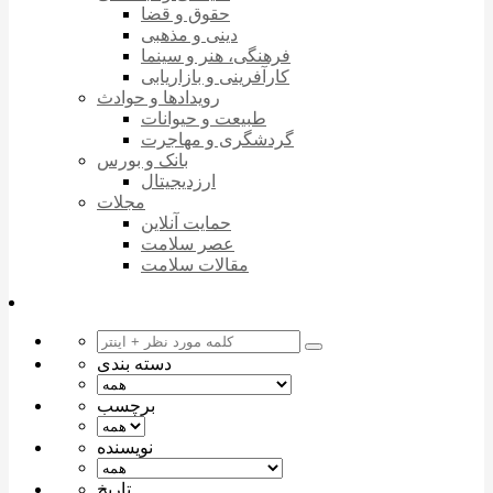
حقوق و قضا
دینی و مذهبی
فرهنگی، هنر و سینما
کارآفرینی و بازاریابی
رویدادها و حوادث
طبیعت و حیوانات
گردشگری و مهاجرت
بانک و بورس
ارزدیجیتال
مجلات
حمایت آنلاین
عصر سلامت
مقالات سلامت
دسته بندی
برچسب
نویسنده
تاریخ