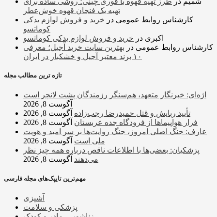
شمیم
در
طرز تهیه قهوه با قوری چینی؛ روشی ساده برای
تهیه یک فنجان قهوه خوش‌عطر
کارشناس روابط عمومی
در
خرید و فروش لوازم یدکی
کوماتسو
اکبری
در
خرید و فروش لوازم یدکی کوماتسو
کارشناس روابط عمومی
در
بهترین سایت خرید آجیل؛ معرفی
۱۰ برند معتبر آجیل و خشکبار در ایران
تازه ترین مطالب مجله
اژه‌ای: خبرنگار متعهد، هم‌سنگر رزمندگان پشت لانچر است
آگوست 8, 2026
تأیید ربایش و قتل حمیدرضا رجب‌زاده
آگوست 8, 2026
فرار هواپیماها از فرودگاه جده عربستان
آگوست 8, 2026
عارف: جنگ اصلی امروز، جنگ روایت‌ها بر سر امید و هویت
ملی است
آگوست 8, 2026
پزشکیان: بعضی‌ها با اطلاعات ناقص درباره همه چیز نظر
می‌دهند
آگوست 8, 2026
مهم‌ترین تایپک‌های مجله فارسی
آشپزی
پزشکی و سلامت
زناشویی، مادر و کودک