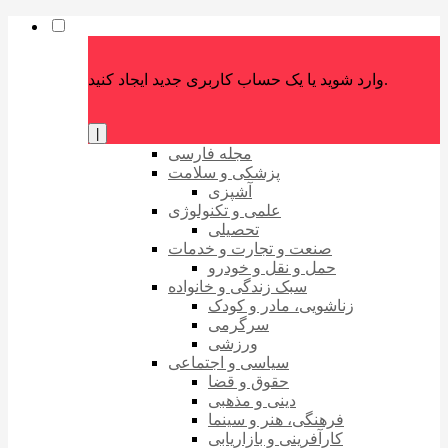
وارد شوید یا یک حساب کاربری جدید ایجاد کنید.
|
مجله فارسی
پزشکی و سلامت
آشپزی
علمی و تکنولوژی
تحصیلی
صنعت و تجارت و خدمات
حمل و نقل و خودرو
سبک زندگی و خانواده
زناشویی، مادر و کودک
سرگرمی
ورزشی
سیاسی و اجتماعی
حقوق و قضا
دینی و مذهبی
فرهنگی، هنر و سینما
کارآفرینی و بازاریابی