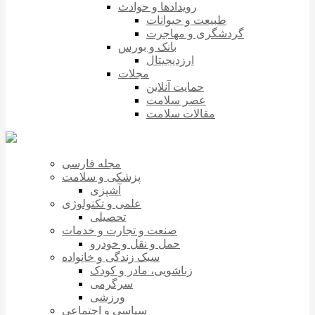
رویدادها و حوادث
طبیعت و حیوانات
گردشگری و مهاجرت
بانک و بورس
ارزدیجیتال
مجلات
حمایت آنلاین
عصر سلامت
مقالات سلامت
مجله فارسی
پزشکی و سلامت
آشپزی
علمی و تکنولوژی
تحصیلی
صنعت و تجارت و خدمات
حمل و نقل و خودرو
سبک زندگی و خانواده
زناشویی، مادر و کودک
سرگرمی
ورزشی
سیاسی و اجتماعی