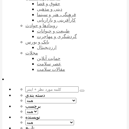
حقوق و قضا
دینی و مذهبی
فرهنگی، هنر و سینما
کارآفرینی و بازاریابی
رویدادها و حوادث
طبیعت و حیوانات
گردشگری و مهاجرت
بانک و بورس
ارزدیجیتال
مجلات
حمایت آنلاین
عصر سلامت
مقالات سلامت
دسته بندی
برچسب
نویسنده
تاریخ