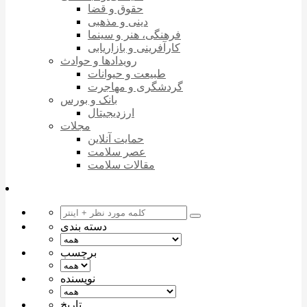
حقوق و قضا
دینی و مذهبی
فرهنگی، هنر و سینما
کارآفرینی و بازاریابی
رویدادها و حوادث
طبیعت و حیوانات
گردشگری و مهاجرت
بانک و بورس
ارزدیجیتال
مجلات
حمایت آنلاین
عصر سلامت
مقالات سلامت
دسته بندی
برچسب
نویسنده
تاریخ