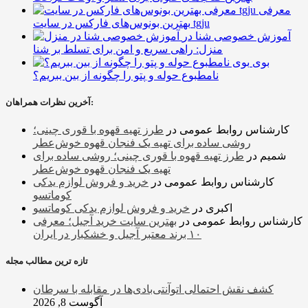
معرفی
بهترین بونوس‌های فارکس در سایت tgju
آموزش خصوصی شنا در
منزل: راهی سریع و امن برای تسلط بر شنا
بوی
نامطبوع حوله و پتو را چگونه از بین ببریم؟
آخرین نظرات همراهان:
کارشناس روابط عمومی
در
طرز تهیه قهوه با قوری چینی؛
روشی ساده برای تهیه یک فنجان قهوه خوش‌عطر
شمیم
در
طرز تهیه قهوه با قوری چینی؛ روشی ساده برای
تهیه یک فنجان قهوه خوش‌عطر
کارشناس روابط عمومی
در
خرید و فروش لوازم یدکی
کوماتسو
اکبری
در
خرید و فروش لوازم یدکی کوماتسو
کارشناس روابط عمومی
در
بهترین سایت خرید آجیل؛ معرفی
۱۰ برند معتبر آجیل و خشکبار در ایران
تازه ترین مطالب مجله
کشف نقش احتمالی اتوآنتی‌بادی‌ها در مقابله با سرطان
آگوست 8, 2026