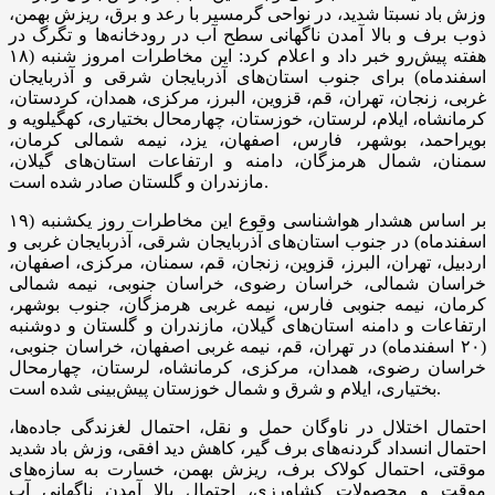
وزش باد نسبتا شدید، در نواحی گرمسیر با رعد و برق، ریزش بهمن،
ذوب برف و بالا آمدن ناگهانی سطح آب در رودخانه‌ها و تگرگ در
هفته پیش‌رو خبر داد و اعلام کرد: این مخاطرات امروز شنبه (۱۸
اسفندماه) برای جنوب استان‌های آذربایجان شرقی و آذربایجان
غربی، زنجان، تهران، قم، قزوین، البرز، مرکزی، همدان، کردستان،
کرمانشاه، ایلام، لرستان، خوزستان، چهارمحال بختیاری، کهگیلویه و
بویراحمد، بوشهر، فارس، اصفهان، یزد، نیمه شمالی کرمان،
سمنان، شمال هرمزگان، دامنه و ارتفاعات استان‌های گیلان،
مازندران و گلستان صادر شده است.
بر اساس هشدار هواشناسی وقوع این مخاطرات روز یکشنبه (۱۹
اسفندماه) در جنوب استان‌های آذربایجان شرقی، آذربایجان غربی و
اردبیل، تهران، البرز، قزوین، زنجان، قم، سمنان، مرکزی، اصفهان،
خراسان شمالی، خراسان رضوی، خراسان جنوبی، نیمه شمالی
کرمان، نیمه جنوبی فارس، نیمه غربی هرمزگان، جنوب بوشهر،
ارتفاعات و دامنه استان‌های گیلان، مازندران و گلستان و دوشنبه
(۲۰ اسفندماه) در تهران، قم، نیمه غربی اصفهان، خراسان جنوبی،
خراسان رضوی، همدان، مرکزی، کرمانشاه، لرستان، چهارمحال
بختیاری، ایلام و شرق و شمال خوزستان پیش‌بینی شده است.
احتمال اختلال در ناوگان حمل و نقل، احتمال لغزندگی جاده‌ها،
احتمال انسداد گردنه‌های برف گیر، کاهش دید افقی، وزش باد شدید
موقتی، احتمال کولاک برف، ریزش بهمن، خسارت به سازه‌های
موقت و محصولات کشاورزی، احتمال بالا آمدن ناگهانی آب