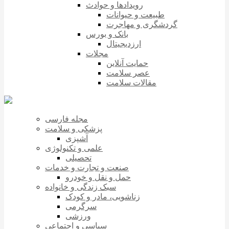
رویدادها و حوادث
طبیعت و حیوانات
گردشگری و مهاجرت
بانک و بورس
ارزدیجیتال
مجلات
حمایت آنلاین
عصر سلامت
مقالات سلامت
مجله فارسی
پزشکی و سلامت
آشپزی
علمی و تکنولوژی
تحصیلی
صنعت و تجارت و خدمات
حمل و نقل و خودرو
سبک زندگی و خانواده
زناشویی، مادر و کودک
سرگرمی
ورزشی
سیاسی و اجتماعی