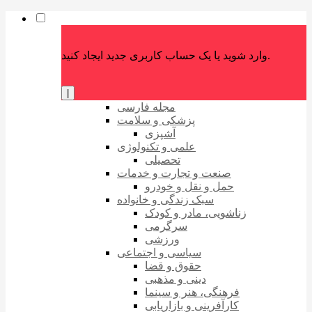
وارد شوید یا یک حساب کاربری جدید ایجاد کنید.
|
مجله فارسی
پزشکی و سلامت
آشپزی
علمی و تکنولوژی
تحصیلی
صنعت و تجارت و خدمات
حمل و نقل و خودرو
سبک زندگی و خانواده
زناشویی، مادر و کودک
سرگرمی
ورزشی
سیاسی و اجتماعی
حقوق و قضا
دینی و مذهبی
فرهنگی، هنر و سینما
کارآفرینی و بازاریابی