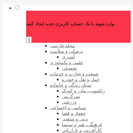
وارد شوید یا یک حساب کاربری جدید ایجاد کنید.
|
مجله فارسی
پزشکی و سلامت
آشپزی
علمی و تکنولوژی
تحصیلی
صنعت و تجارت و خدمات
حمل و نقل و خودرو
سبک زندگی و خانواده
زناشویی، مادر و کودک
سرگرمی
ورزشی
سیاسی و اجتماعی
حقوق و قضا
دینی و مذهبی
فرهنگی، هنر و سینما
کارآفرینی و بازاریابی