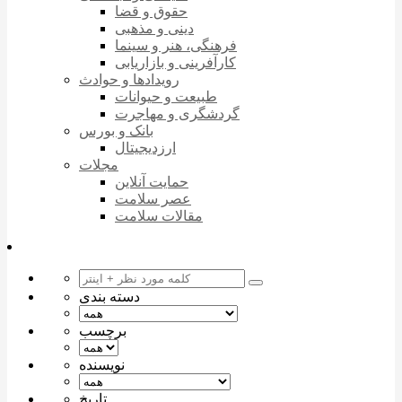
حقوق و قضا
دینی و مذهبی
فرهنگی، هنر و سینما
کارآفرینی و بازاریابی
رویدادها و حوادث
طبیعت و حیوانات
گردشگری و مهاجرت
بانک و بورس
ارزدیجیتال
مجلات
حمایت آنلاین
عصر سلامت
مقالات سلامت
دسته بندی
برچسب
نویسنده
تاریخ