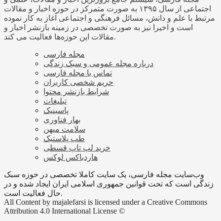
اجتماعی از سال ۱۳۹۵ به صورت متمرکز در حوزه اخبار و مقالات
مرتبط با علم و دانش، مسائل فرهنگی و اجتماعی آغاز به کار نموده
است و اخیرا نیز به صورت تخصصی در زمینه بازنشر اخبار و
مقالات این حوزه‌ها فعالیت می کند.
مجله فارسی
درباره مجله عمومی و سبک زندگی
تماس با مجله فارسی
حریم شخصی کاربران
شرایط بازنشر محتوا
تبلیغات
پاسینیک
بهار فناوری
سلامت میهن
طب پلاستیک
خرید لپ تاپ قسطی
هاردباکس لوکس
وب‌سایت مجله فارسی، یک سایت کاملا تخصصی در حوزه سبک
زندگی است که تحت قوانین جمهوری اسلامی ایران ایجاد شده و در
حال فعالیت است.
All Content by majalefarsi is licensed under a Creative Commons
Attribution 4.0 International License ©️