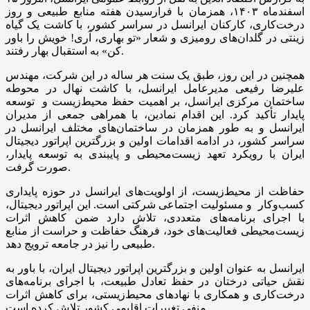
اسفندماه ۱۴۰۳، همزمان با فرارسیدن هفته منابع طبیعی و روز
درخت‌کاری، کارکنان ایرانسل در سراسر کشور، با کاشت یک گیاه
زینتی در گلدان‌های رومیزی و شعار «تو بهاری، آری! خویش را باور
کن» به استقبال بهار رفتند.
همچنین در این روز، طبق یک سنت هر ساله در این شرکت، مهندس
علیرضا رفیعی مدیرعامل ایرانسل، با کاشت نهال در محوطه
ساختمان مرکزی ایرانسل، بر اهمیت حفظ محیط‌زیست و توسعه
پایدار تأکید کرد. این اقدام نمادین، با همراهی جمعی از مدیران
ایرانسل و به طور همزمان در ساختمان‌های مختلف ایرانسل در
سراسر کشور، در ادامه اقدامات اولین و بزرگترین اپراتور دیجیتال
ایران با رویکرد تعهد زیست‌محیطی و پایبندی به توسعه پایدار،
صورت گرفت.
حفاظت از محیط‌زیست، از اولویت‌های ایرانسل در حوزه پایداری
کسب‌وکار و مسئولیت اجتماعی شرکتی است. این اپراتور دیجیتال،
با اجرای برنامه‌های متعددی، تلاش دارد ضمن کاهش اثرات
زیست‌محیطی فعالیت‌های خود، فرهنگ حفاظت و حراست از منابع
طبیعی را نیز در جامعه ترویج دهد.
ایرانسل به عنوان اولین و بزرگترین اپراتور دیجیتال ایران، با باور به
نقش حیاتی درختان در حفظ تعادل طبیعت، با اجرای برنامه‌های
درخت‌کاری و همکاری با نهادهای محیط‌زیستی، برای کاهش اثرات
منفی تغییرات اقلیمی کشور تلاش کرده است.