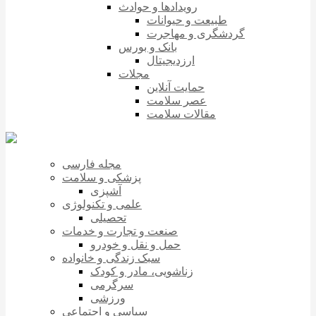
رویدادها و حوادث
طبیعت و حیوانات
گردشگری و مهاجرت
بانک و بورس
ارزدیجیتال
مجلات
حمایت آنلاین
عصر سلامت
مقالات سلامت
مجله فارسی
پزشکی و سلامت
آشپزی
علمی و تکنولوژی
تحصیلی
صنعت و تجارت و خدمات
حمل و نقل و خودرو
سبک زندگی و خانواده
زناشویی، مادر و کودک
سرگرمی
ورزشی
سیاسی و اجتماعی