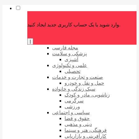
وارد شوید یا یک حساب کاربری جدید ایجاد کنید.
|
مجله فارسی
پزشکی و سلامت
آشپزی
علمی و تکنولوژی
تحصیلی
صنعت و تجارت و خدمات
حمل و نقل و خودرو
سبک زندگی و خانواده
زناشویی، مادر و کودک
سرگرمی
ورزشی
سیاسی و اجتماعی
حقوق و قضا
دینی و مذهبی
فرهنگی، هنر و سینما
کارآفرینی و بازاریابی