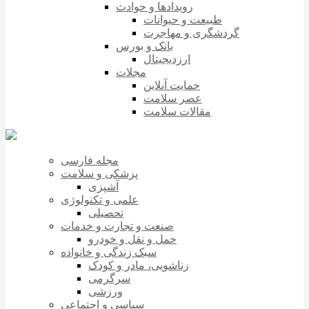
رویدادها و حوادث
طبیعت و حیوانات
گردشگری و مهاجرت
بانک و بورس
ارزدیجیتال
مجلات
حمایت آنلاین
عصر سلامت
مقالات سلامت
مجله فارسی
پزشکی و سلامت
آشپزی
علمی و تکنولوژی
تحصیلی
صنعت و تجارت و خدمات
حمل و نقل و خودرو
سبک زندگی و خانواده
زناشویی، مادر و کودک
سرگرمی
ورزشی
سیاسی و اجتماعی