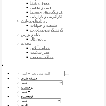
حقوق و قضا
دینی و مذهبی
فرهنگی، هنر و سینما
کارآفرینی و بازاریابی
رویدادها و حوادث
طبیعت و حیوانات
گردشگری و مهاجرت
بانک و بورس
ارزدیجیتال
مجلات
حمایت آنلاین
عصر سلامت
مقالات سلامت
دسته بندی
برچسب
نویسنده
تاریخ