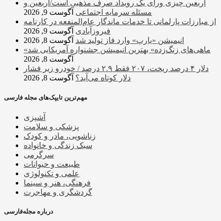
اربعین چیزی ورای یک رویداد صرف مذهبی است/اربعین و
مسئله سرمایه اجتماعی
آگوست 9, 2026
از مبارزات پارلمانی تا خدمات ماندگار عام‌المنفعه در کارنامه
فیروزآبادی
آگوست 9, 2026
انیمیشن «یارپ» وارد فاز تولید شد
آگوست 8, 2026
«ماهی‌های زنگ‌زده» بهترین انیمیشن جشنواره آمریکایی شد
آگوست 8, 2026
دلار ۴ درصد ریخت، ۲۰۷ فقط ۲.۹ درصد / خودرو زیر فشار
دلار کوتاه می‌آید؟
آگوست 8, 2026
مهم‌ترین تایپک‌های مجله فارسی
آشپزی
پزشکی و سلامت
زناشویی، مادر و کودک
سبک زندگی و خانواده
سرگرمی
طبیعت و حیوانات
علمی و تکنولوژی
فرهنگی، هنر و سینما
گردشگری و مهاجرت
درباره مجله‌فارسی