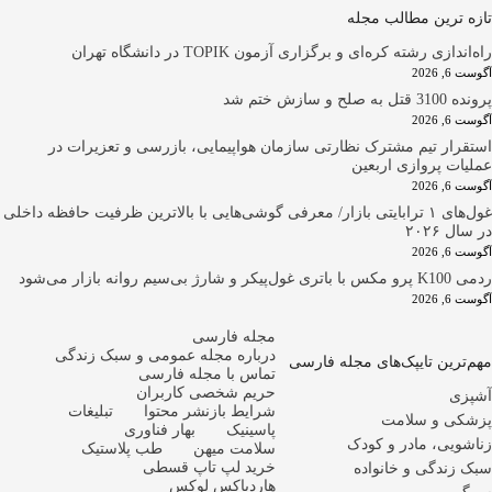
ترین مطالب مجله
زی رشته کره‌ای و برگزاری آزمون TOPIK در دانشگاه تهران
202
سازش ختم شد
202
ار تیم مشترک نظارتی سازمان هواپیمایی، بازرسی و تعزیرات در
ت پروازی اربعین
202
غول‌های ۱ ترابایتی بازار/ معرفی گوشی‌هایی با بالاترین ظرفیت حافظه داخلی
۲۰۲۶
202
انه بازار می‌شود
202
مجله فارسی
درباره مجله عمومی و سبک زندگی
رین تایپک‌های مجله فارسی
تماس با مجله فارسی
حریم شخصی کاربران
ی
شرایط بازنشر محتوا
تبلیغات
ی و سلامت
پاسینیک
بهار فناوری
یی، مادر و کودک
سلامت میهن
طب پلاستیک
خرید لپ تاپ قسطی
ندگی و خانواده
هاردباکس لوکس