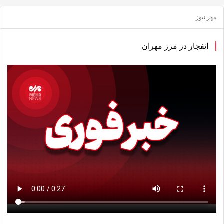
بگذارید.
 نیوز
کپی
لینک
انفجار در مرز مهران