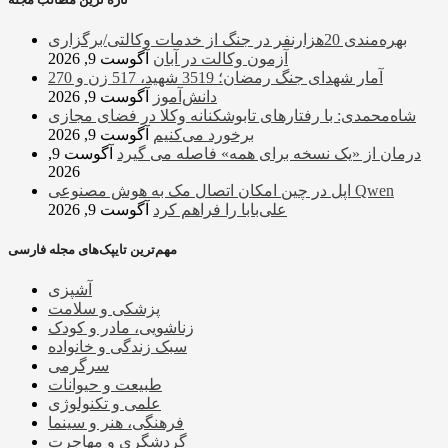
بهره‌مندی 20هزارنفر در جنگ از خدمات وکالتی/برگزاری
آزمون وکالت در آبان
آگوست 9, 2026
آمار شهدای جنگ رمضان؛ 3519 شهید، 517 زن و 270
دانش‌آموز
آگوست 9, 2026
شاه‌محمدی: با رفتارهای تابوشکنانه وکلا در فضای مجازی
برخورد می‌کنیم
آگوست 9, 2026
درمان از «یک نسخه برای همه» فاصله می گیرد
آگوست 9,
2026
اپل در چین امکان اتصال مک به هوش مصنوعی Qwen
علی‌بابا را فراهم کرد
آگوست 9, 2026
مهم‌ترین تایپک‌های مجله فارسی
آشپزی
پزشکی و سلامت
زناشویی، مادر و کودک
سبک زندگی و خانواده
سرگرمی
طبیعت و حیوانات
علمی و تکنولوژی
فرهنگی، هنر و سینما
گردشگری و مهاجرت