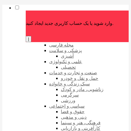
وارد شوید یا یک حساب کاربری جدید ایجاد کنید.
|
مجله فارسی
پزشکی و سلامت
آشپزی
علمی و تکنولوژی
تحصیلی
صنعت و تجارت و خدمات
حمل و نقل و خودرو
سبک زندگی و خانواده
زناشویی، مادر و کودک
سرگرمی
ورزشی
سیاسی و اجتماعی
حقوق و قضا
دینی و مذهبی
فرهنگی، هنر و سینما
کارآفرینی و بازاریابی