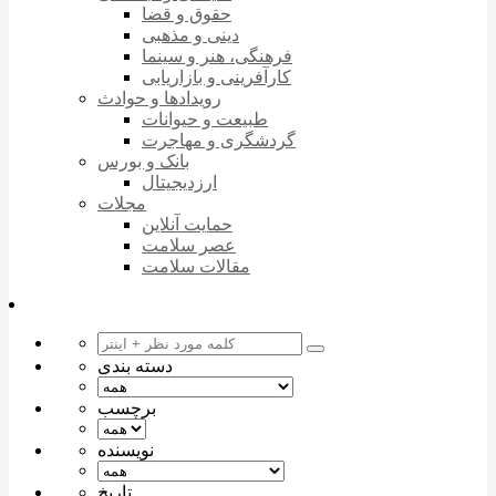
حقوق و قضا
دینی و مذهبی
فرهنگی، هنر و سینما
کارآفرینی و بازاریابی
رویدادها و حوادث
طبیعت و حیوانات
گردشگری و مهاجرت
بانک و بورس
ارزدیجیتال
مجلات
حمایت آنلاین
عصر سلامت
مقالات سلامت
دسته بندی
برچسب
نویسنده
تاریخ