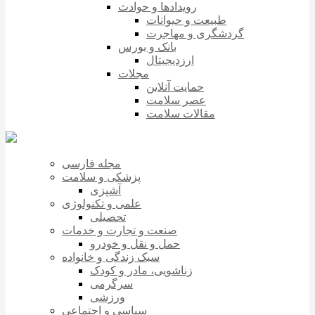
رویدادها و حوادث
طبیعت و حیوانات
گردشگری و مهاجرت
بانک و بورس
ارزدیجیتال
مجلات
حمایت آنلاین
عصر سلامت
مقالات سلامت
مجله فارسی
پزشکی و سلامت
آشپزی
علمی و تکنولوژی
تحصیلی
صنعت و تجارت و خدمات
حمل و نقل و خودرو
سبک زندگی و خانواده
زناشویی، مادر و کودک
سرگرمی
ورزشی
سیاسی و اجتماعی