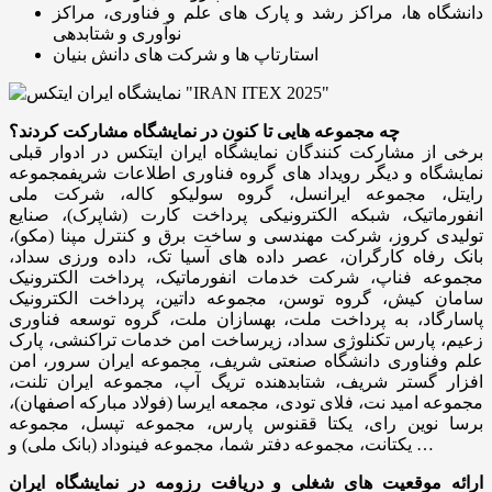
دانشگاه ها، مراکز رشد و پارک های علم و فناوری، مراکز
نوآوری و شتابدهی
استارتاپ ها و شرکت های دانش بنیان
چه مجموعه هایی تا کنون در نمایشگاه مشارکت کردند؟
برخی از مشارکت کنندگان نمایشگاه ایران ایتکس در ادوار قبلی
نمایشگاه و دیگر رویداد های گروه فناوری اطلاعات شریفمجموعه
رایتل، مجموعه ایرانسل، گروه سولیکو کاله، شرکت ملی
انفورماتیک، شبکه الکترونیکی پرداخت کارت (شاپرک)، صنایع
تولیدی کروز، شرکت مهندسی و ساخت برق و کنترل مپنا (مکو)،
بانک رفاه کارگران، عصر داده های آسیا تک، داده ورزی سداد،
مجموعه فناپ، شرکت خدمات انفورماتیک، پرداخت الکترونیک
سامان کیش، گروه توسن، مجموعه داتین، پرداخت الکترونیک
پاسارگاد، به پرداخت ملت، بهسازان ملت، گروه توسعه فناوری
زعیم، پارس تکنلوژی سداد، زیرساخت امن خدمات تراکنشی، پارک
علم وفناوری دانشگاه صنعتی شریف، مجموعه ایران سرور، امن
افزار گستر شریف، شتابدهنده تریگ آپ، مجموعه ایران تلنت،
مجموعه امید نت، فلای تودی، مجمعه ایرسا (فولاد مبارکه اصفهان)،
برسا نوین رای، یکتا ققنوس پارس، مجموعه تپسل، مجموعه
یکتانت، مجموعه دفتر شما، مجموعه فینوداد (بانک ملی) و …
ارائه موقعیت های شغلی و دریافت رزومه در نمایشگاه ایران