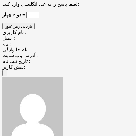
لطفا پاسخ را به عدد انگلیسی وارد کنید:
دو × چهار =
نام کاربری :
ایمیل :
نام :
نام خانوادگی
آدرس وب سایت :
تاریخ ثبت نام :
نقش کاربر: