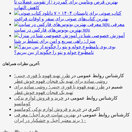
بهترین قرص ویتامین برای کمردرد | از تقویت عضلات تا
کاهش التهاب
۷ کتاب صوتی برای تابستان ۱۴۰۴ +
بهترین کتاب‌های صوتی برای سفر و اوقات فراغت
معرفی
بهترین بونوس‌های فارکس در سایت tgju
آموزش خصوصی شنا در
منزل: راهی سریع و امن برای تسلط بر شنا
بوی
نامطبوع حوله و پتو را چگونه از بین ببریم؟
آخرین نظرات همراهان:
کارشناس روابط عمومی
در
طرز تهیه قهوه با قوری چینی؛
روشی ساده برای تهیه یک فنجان قهوه خوش‌عطر
شمیم
در
طرز تهیه قهوه با قوری چینی؛ روشی ساده برای
تهیه یک فنجان قهوه خوش‌عطر
کارشناس روابط عمومی
در
خرید و فروش لوازم یدکی
کوماتسو
اکبری
در
خرید و فروش لوازم یدکی کوماتسو
کارشناس روابط عمومی
در
بهترین سایت خرید آجیل؛ معرفی
۱۰ برند معتبر آجیل و خشکبار در ایران
تازه ترین مطالب مجله