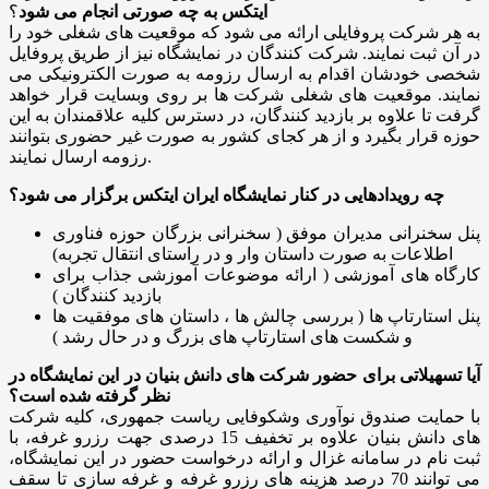
ایتکس به چه صورتی انجام می شود
؟
به هر شرکت پروفایلی ارائه می شود که موقعیت های شغلی خود را
در آن ثبت نمایند. شرکت کنندگان در نمایشگاه نیز از طریق پروفایل
شخصی خودشان اقدام به ارسال رزومه به صورت الکترونیکی می
نمایند. موقعیت های شغلی شرکت ها بر روی وبسایت قرار خواهد
گرفت تا علاوه بر بازدید کنندگان، در دسترس کلیه علاقمندان به این
حوزه قرار بگیرد و از هر کجای کشور به صورت غیر حضوری بتوانند
رزومه ارسال نمایند.
چه رویدادهایی در کنار نمایشگاه ایران ایتکس برگزار می شود؟
پنل سخنرانی مدیران موفق ( سخنرانی بزرگان حوزه فناوری
اطلاعات به صورت داستان وار و در راستای انتقال تجربه)
کارگاه های آموزشی ( ارائه موضوعات آموزشی جذاب برای
بازدید کنندگان )
پنل استارتاپ ها ( بررسی چالش ها ، داستان های موفقیت ها
و شکست های استارتاپ های بزرگ و در حال رشد )
آیا تسهیلاتی برای حضور شرکت های دانش بنیان در این نمایشگاه در
نظر گرفته شده است؟
با حمایت صندوق نوآوری وشکوفایی ریاست جمهوری، کلیه شرکت
های دانش بنیان علاوه بر تخفیف 15 درصدی جهت رزرو غرفه، با
ثبت نام در سامانه غزال و ارائه درخواست حضور در این نمایشگاه،
می توانند 70 درصد هزینه های رزرو غرفه و غرفه سازی تا سقف