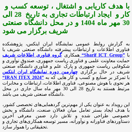
با هدف کاریابی و اشتغال ، توسعه کسب و
کار و ایجاد ارتباطات تجاری به تاریخ 28 الی
30 مهر ماه 1404 و در محل دانشگاه صنعتی
شریف برگزار می شود
به گزارش روابط عمومی نمایشگاه ایران ایتکس، پژوهشکده
فناوری اطلاعات و ارتباطات پیشرفته دانشگاه صنعتی شریف با
با
گروه فناوری اطلاعات شریف “Sharif ICT Group”
همکاری
حمایت معاونت علمی و فناوری ریاست جمهوری، صندوق نوآوری و
شکوفایی ریاست جمهوری و پارک علم و فناوری دانشگاه صنعتی
شریف در حال برگزاری
چهارمین دوره نمایشگاه ایران ایتکس
با تمرکز بر صنایع و کسب و کار هایی که به
“IRAN ITEX 2024”
هر نحوی با هوش مصنوعی، فناوری اطلاعات، ارتباطات و مخابرات
مرتبط هستند به تاریخ 28 الی 30 مهر ماه سال جاری در محل
دانشگاه صنعتی شریف می باشد.
این رویداد به عنوان یکی از مهم‌ترین گردهمایی‌های تخصصی کشور،
با هدف ایجاد بستر تعامل میان فعالان صنعت، دانشگاه و بخش
خصوصی طراحی شده و تلاش دارد ضمن معرفی آخرین
دستاوردهای فناورانه و نوآورانه، مسیر توسعه همکاری‌های تجاری و
تحقیقاتی را هموار سازد.