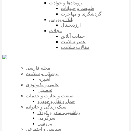
رویدادها و حوادث
طبیعت و حیوانات
گردشگری و مهاجرت
بانک و بورس
ارزدیجیتال
مجلات
حمایت آنلاین
عصر سلامت
مقالات سلامت
مجله فارسی
پزشکی و سلامت
آشپزی
علمی و تکنولوژی
تحصیلی
صنعت و تجارت و خدمات
حمل و نقل و خودرو
سبک زندگی و خانواده
زناشویی، مادر و کودک
سرگرمی
ورزشی
سیاسی و اجتماعی