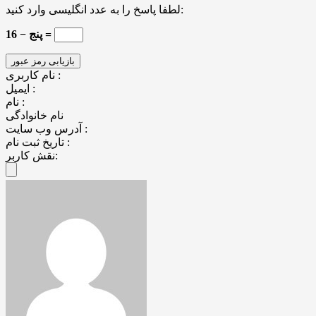
لطفا پاسخ را به عدد انگلیسی وارد کنید:
16 − پنج =
نام کاربری :
ایمیل :
نام :
نام خانوادگی
آدرس وب سایت :
تاریخ ثبت نام :
نقش کاربر: