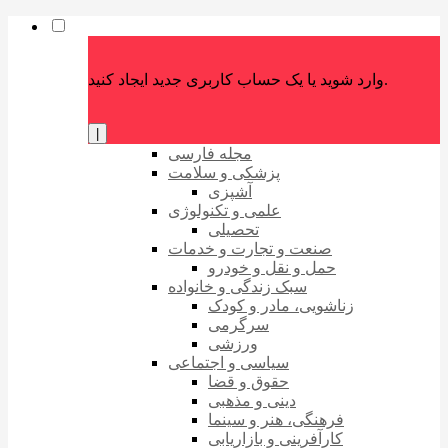
وارد شوید یا یک حساب کاربری جدید ایجاد کنید.
|
مجله فارسی
پزشکی و سلامت
آشپزی
علمی و تکنولوژی
تحصیلی
صنعت و تجارت و خدمات
حمل و نقل و خودرو
سبک زندگی و خانواده
زناشویی، مادر و کودک
سرگرمی
ورزشی
سیاسی و اجتماعی
حقوق و قضا
دینی و مذهبی
فرهنگی، هنر و سینما
کارآفرینی و بازاریابی