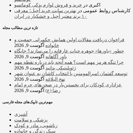
اکبری
در
خرید و فروش لوازم یدکی کوماتسو
کارشناس روابط عمومی
در
بهترین سایت خرید آجیل؛ معرفی
۱۰ برند معتبر آجیل و خشکبار در ایران
تازه ترین مطالب مجله
فراخوان دریافت مقالات اولین همایش حکمرانی جمعیت و
خانواده
آگوست 9, 2026
چطور «باورها» جوهره حیات عارفانه را می‌سازند؟ جایگاه
باور آگاهانه
آگوست 9, 2026
چرا تنگه هرمز مهم است؟ همه آنچه باید درباره نقطه مهم
ژئوپلیتیکی بدانید
آگوست 9, 2026
توسعه گفتمان امیرالمومنین با انتخاب کاشان به عنوان شهر
نهج البلاغه
آگوست 9, 2026
عزاداری کودکان برای نخستین‌بار در صحن‌های حرم امام
رضا (ع)
آگوست 9, 2026
مهم‌ترین تایپک‌های مجله فارسی
آشپزی
پزشکی و سلامت
زناشویی، مادر و کودک
سبک زندگی و خانواده