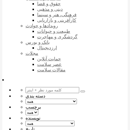
حقوق و قضا
دینی و مذهبی
فرهنگی، هنر و سینما
کارآفرینی و بازاریابی
رویدادها و حوادث
طبیعت و حیوانات
گردشگری و مهاجرت
بانک و بورس
ارزدیجیتال
مجلات
حمایت آنلاین
عصر سلامت
مقالات سلامت
دسته بندی
برچسب
نویسنده
تاریخ