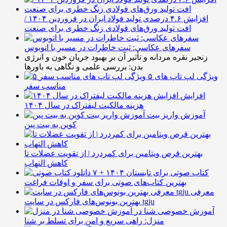
افزایش ۴.۶ درصدی تولید فولاد ایران در فروردین ۱۴۰۴ /
افت تولید ورق‌های فولادی زنگ خطری برای صنعت
سفرهای عکاسی: ثبت خاطرات در مسیر با اتوبوس
زنجیر نقره مردانه و تأثیر آن بر بهبود جریان خون و انرژی
بدن: بررسی علمی و نگاهی به باورها
۵ ویژگی لپ تاپ های
مناسب سفر
افزایش
هزینه مالکیت لیفتراک در سال ۱۴۰۴
آموزش واریز بیت
کوین به بیت پین
بهترین قرص ویتامین برای کمردرد | از تقویت عضلات تا
کاهش التهاب
۷ کتاب صوتی برای تابستان ۱۴۰۴ +
بهترین کتاب‌های صوتی برای سفر و اوقات فراغت
معرفی
بهترین بونوس‌های فارکس در سایت tgju
آموزش خصوصی شنا در
منزل: راهی سریع و امن برای تسلط بر شنا