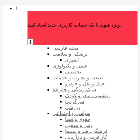
وارد شوید یا یک حساب کاربری جدید ایجاد کنید.
|
مجله فارسی
پزشکی و سلامت
آشپزی
علمی و تکنولوژی
تحصیلی
صنعت و تجارت و خدمات
حمل و نقل و خودرو
سبک زندگی و خانواده
زناشویی، مادر و کودک
سرگرمی
ورزشی
سیاسی و اجتماعی
حقوق و قضا
دینی و مذهبی
فرهنگی، هنر و سینما
کارآفرینی و بازاریابی