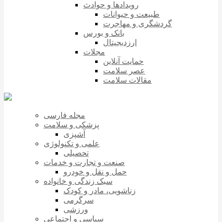
رویدادها و حوادث
طبیعت و حیوانات
گردشگری و مهاجرت
بانک و بورس
ارزدیجیتال
مجلات
حمایت آنلاین
عصر سلامت
مقالات سلامت
مجله فارسی
پزشکی و سلامت
آشپزی
علمی و تکنولوژی
تحصیلی
صنعت و تجارت و خدمات
حمل و نقل و خودرو
سبک زندگی و خانواده
زناشویی، مادر و کودک
سرگرمی
ورزشی
سیاسی و اجتماعی