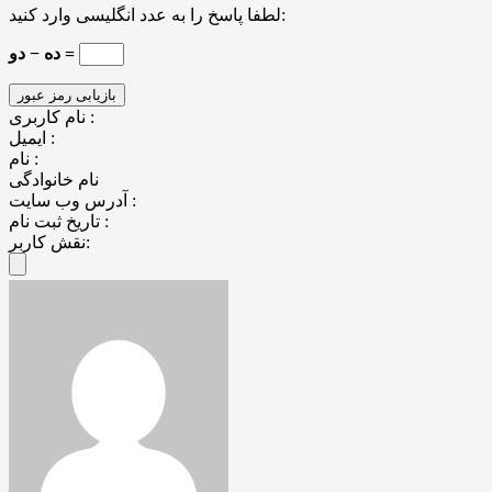
لطفا پاسخ را به عدد انگلیسی وارد کنید:
ده − دو =
نام کاربری :
ایمیل :
نام :
نام خانوادگی
آدرس وب سایت :
تاریخ ثبت نام :
نقش کاربر: