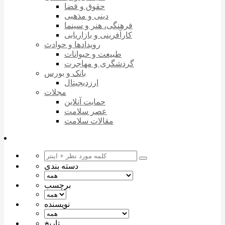
حقوق و قضا
دینی و مذهبی
فرهنگی، هنر و سینما
کارآفرینی و بازاریابی
رویدادها و حوادث
طبیعت و حیوانات
گردشگری و مهاجرت
بانک و بورس
ارزدیجیتال
مجلات
حمایت آنلاین
عصر سلامت
مقالات سلامت
دسته بندی
برچسب
نویسنده
تاریخ