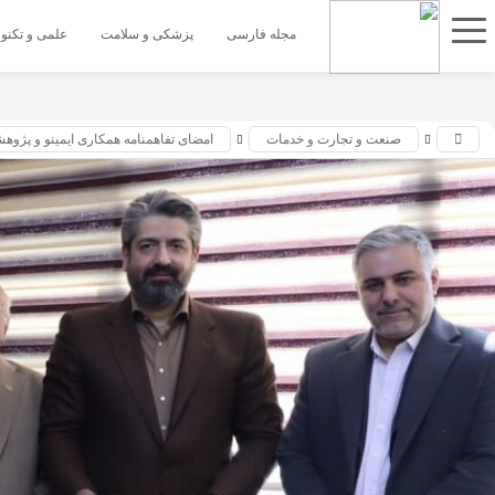
اشتراک
مجله فارسی
پزشکی و سلامت
علمی و تکنو
گذاری
با
استفاده
صنعت و تجارت و خدمات
امضای تفاهمنامه همکاری ایمینو و پژوهش
از
روش‌های
زیر
می‌توانید
این
صفحه
را
با
دوستان
خود
به
اشتراک