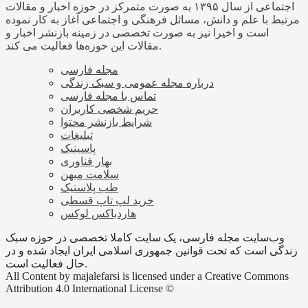
اجتماعی از سال ۱۳۹۵ به صورت متمرکز در حوزه اخبار و مقالات
مرتبط با علم و دانش، مسائل فرهنگی و اجتماعی آغاز به کار نموده
است و اخیرا نیز به صورت تخصصی در زمینه بازنشر اخبار و
مقالات این حوزه‌ها فعالیت می کند.
مجله فارسی
درباره مجله عمومی و سبک زندگی
تماس با مجله فارسی
حریم شخصی کاربران
شرایط بازنشر محتوا
تبلیغات
پاسینیک
بهار فناوری
سلامت میهن
طب پلاستیک
خرید لپ تاپ قسطی
هاردباکس لوکس
وب‌سایت مجله فارسی، یک سایت کاملا تخصصی در حوزه سبک
زندگی است که تحت قوانین جمهوری اسلامی ایران ایجاد شده و در
حال فعالیت است.
All Content by majalefarsi is licensed under a Creative Commons
Attribution 4.0 International License ©️