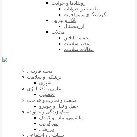
رویدادها و حوادث
طبیعت و حیوانات
گردشگری و مهاجرت
بانک و بورس
ارزدیجیتال
مجلات
حمایت آنلاین
عصر سلامت
مقالات سلامت
مجله فارسی
پزشکی و سلامت
آشپزی
علمی و تکنولوژی
تحصیلی
صنعت و تجارت و خدمات
حمل و نقل و خودرو
سبک زندگی و خانواده
زناشویی، مادر و کودک
سرگرمی
ورزشی
سیاسی و اجتماعی