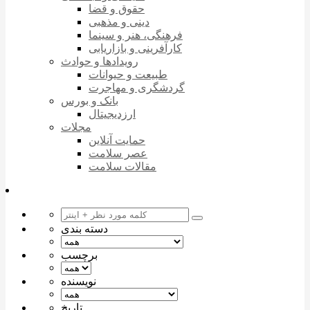
حقوق و قضا
دینی و مذهبی
فرهنگی، هنر و سینما
کارآفرینی و بازاریابی
رویدادها و حوادث
طبیعت و حیوانات
گردشگری و مهاجرت
بانک و بورس
ارزدیجیتال
مجلات
حمایت آنلاین
عصر سلامت
مقالات سلامت
دسته بندی
برچسب
نویسنده
تاریخ