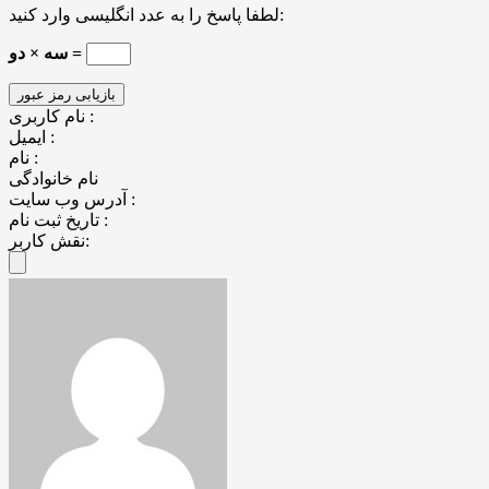
لطفا پاسخ را به عدد انگلیسی وارد کنید:
سه × دو =
نام کاربری :
ایمیل :
نام :
نام خانوادگی
آدرس وب سایت :
تاریخ ثبت نام :
نقش کاربر: