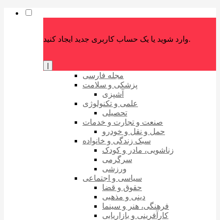
وارد شوید یا یک حساب کاربری جدید ایجاد کنید.
|
مجله فارسی
پزشکی و سلامت
آشپزی
علمی و تکنولوژی
تحصیلی
صنعت و تجارت و خدمات
حمل و نقل و خودرو
سبک زندگی و خانواده
زناشویی، مادر و کودک
سرگرمی
ورزشی
سیاسی و اجتماعی
حقوق و قضا
دینی و مذهبی
فرهنگی، هنر و سینما
کارآفرینی و بازاریابی