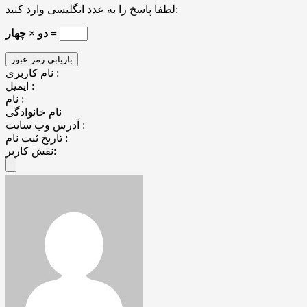
لطفا پاسخ را به عدد انگلیسی وارد کنید:
دو × چهار =
نام کاربری :
ایمیل :
نام :
نام خانوادگی
آدرس وب سایت :
تاریخ ثبت نام :
نقش کاربر: