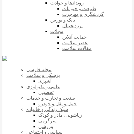
رویدادها و حوادث
طبیعت و حیوانات
گردشگری و مهاجرت
بانک و بورس
ارزدیجیتال
مجلات
حمایت آنلاین
عصر سلامت
مقالات سلامت
مجله فارسی
پزشکی و سلامت
آشپزی
علمی و تکنولوژی
تحصیلی
صنعت و تجارت و خدمات
حمل و نقل و خودرو
سبک زندگی و خانواده
زناشویی، مادر و کودک
سرگرمی
ورزشی
سیاسی و اجتماعی