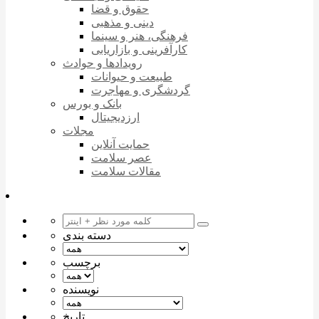
حقوق و قضا
دینی و مذهبی
فرهنگی، هنر و سینما
کارآفرینی و بازاریابی
رویدادها و حوادث
طبیعت و حیوانات
گردشگری و مهاجرت
بانک و بورس
ارزدیجیتال
مجلات
حمایت آنلاین
عصر سلامت
مقالات سلامت
دسته بندی
برچسب
نویسنده
تاریخ