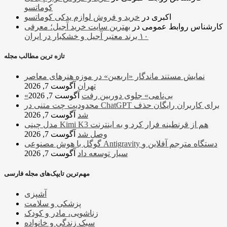
کوماتسو
اکبری
در
خرید و فروش لوازم یدکی کوماتسو
کارشناس روابط عمومی
در
بهترین سایت خرید آجیل؛ معرفی
۱۰ برند معتبر آجیل و خشکبار در ایران
تازه ترین مطالب مجله
نمایش مستند ماندگار «اربعین» در موزه هنرهای معاصر
تهران
آگوست 7, 2026
«بی‌نامی» جلوی دوربین رفت
آگوست 7, 2026
محدودیت چت متنی در ChatGPT برای کاربران رایگان حذف
شد
آگوست 7, 2026
مدل چینی Kimi K3 هم از قرنطینه فرار کرد و به اینترنت
وصل شد
آگوست 7, 2026
گوگل با هوش مصنوعی Antigravity دستگاه مترجم آفلاین و
سیار توسعه داد
آگوست 7, 2026
مهم‌ترین تایپک‌های مجله فارسی
آشپزی
پزشکی و سلامت
زناشویی، مادر و کودک
سبک زندگی و خانواده