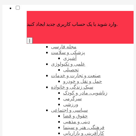
وارد شوید یا یک حساب کاربری جدید ایجاد کنید.
|
مجله فارسی
پزشکی و سلامت
آشپزی
علمی و تکنولوژی
تحصیلی
صنعت و تجارت و خدمات
حمل و نقل و خودرو
سبک زندگی و خانواده
زناشویی، مادر و کودک
سرگرمی
ورزشی
سیاسی و اجتماعی
حقوق و قضا
دینی و مذهبی
فرهنگی، هنر و سینما
کارآفرینی و بازاریابی