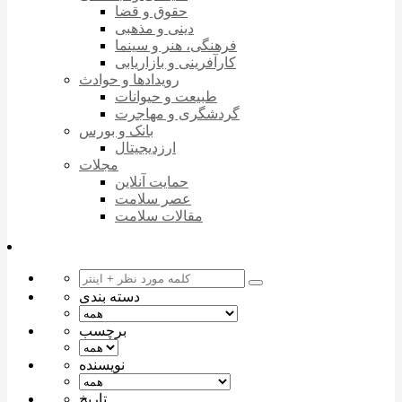
حقوق و قضا
دینی و مذهبی
فرهنگی، هنر و سینما
کارآفرینی و بازاریابی
رویدادها و حوادث
طبیعت و حیوانات
گردشگری و مهاجرت
بانک و بورس
ارزدیجیتال
مجلات
حمایت آنلاین
عصر سلامت
مقالات سلامت
دسته بندی
برچسب
نویسنده
تاریخ