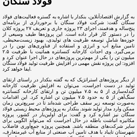
فولاد سنگان
به گزارش اقتصادآنلاین، بنکدار با اشاره به گستره فعالیت‌های فولاد
سنگان گفت: شرکت فولاد سنگان با برخورداری از برنامه‌ای
پنج‌ساله و هدفمند، اجرای ۲۳ پروژه جاری و تعریف ۲۷ پروژه کلان
را در دستور کار قرار داده است. این پروژه‌ها طیف وسیعی از
حوزه‌ها شامل توسعه ظرفیت های تولیدی، بهبود زیست‌محیطی،
تامین منابع آب و انرژی و استفاده از فناوری‌های نوین را در
برمی‌گیرد. وی احداث کارخانه کنسانتره هماتیت با ظرفیت ۲.۵
میلیون تن را یکی از مهم‌ترین پروژه‌های در حال اجرا عنوان کرد و
افزود: این پروژه نقش مهمی در افزایش ظرفیت تولید فولاد سنگان
ایفا خواهد کرد.
از دیگر پروژه‌های استراتژیک که به گفته بنکدار در راستای ارتقای
تولید در دست اجراست، می‌توان به افزایش ظرفیت کارخانه
گندله‌سازی از ۵ به ۷.۵ میلیون تن و ارتقای کارخانه کنسانتره
سنگ‌آهن از ۵ به حدود ۷.۵ میلیون تن اشاره کرد. این اقدامات
به‌صورت توسعه زیر سقف طراحی شده‌اند تا در سریع‌ترین زمان
ممکن وارد مدار تولید شوند. بنکدار به پروژه‌های محیط زیستی فولاد
سنگان نیز اشاره کرد و گفت: برای اولین‌بار در کشور، پروژه
مکانیزه انباشت باطله در حال اجراست که می‌تواند الگویی برای
سایر شرکت‌های منطقه باشد. همچنین پروژه جمع‌آوری فاضلاب
شهرستان تایباد با هدف تامین آب صنعتی از منابع آب غیرمتعارف،