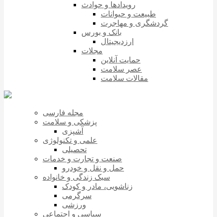
رویدادها و حوادث
طبیعت و حیوانات
گردشگری و مهاجرت
بانک و بورس
ارزدیجیتال
مجلات
حمایت آنلاین
عصر سلامت
مقالات سلامت
مجله فارسی
پزشکی و سلامت
آشپزی
علمی و تکنولوژی
تحصیلی
صنعت و تجارت و خدمات
حمل و نقل و خودرو
سبک زندگی و خانواده
زناشویی، مادر و کودک
سرگرمی
ورزشی
سیاسی و اجتماعی