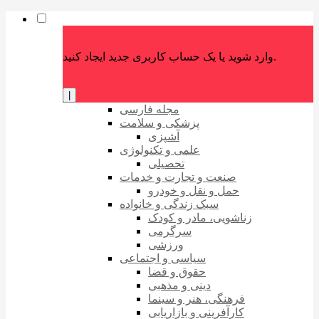
وارد شوید یا یک حساب کاربری جدید ایجاد کنید.
|
مجله فارسی
پزشکی و سلامت
آشپزی
علمی و تکنولوژی
تحصیلی
صنعت و تجارت و خدمات
حمل و نقل و خودرو
سبک زندگی و خانواده
زناشویی، مادر و کودک
سرگرمی
ورزشی
سیاسی و اجتماعی
حقوق و قضا
دینی و مذهبی
فرهنگی، هنر و سینما
کارآفرینی و بازاریابی