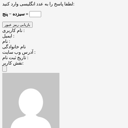
لطفا پاسخ را به عدد انگلیسی وارد کنید:
سیزده − پنج =
نام کاربری :
ایمیل :
نام :
نام خانوادگی
آدرس وب سایت :
تاریخ ثبت نام :
نقش کاربر: