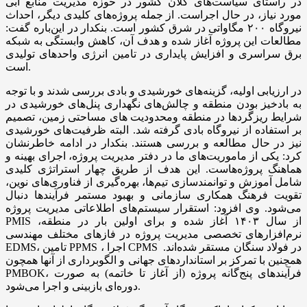
در راستای سیاست‌های کلان کشور در حوزه مدیریت منابع آبی
مورد نیاز، در حال اجراست. از جمله پروژه‌های کلیدی دیگر، احداث
نیروگاه ۲۰۰ مگاواتی در شرق کشور است. بنکدار در این‌باره گفت:
مطالعات این پروژه آغاز شده و هدف آن، کاهش وابستگی به شبکه
برق سراسری و افزایش پایداری در تامین انرژی واحد‌های تولیدی
است.
در ارزیابی اولیه، گزینه‌های خورشیدی و بادی بررسی شدند و با توجه
به بادخیز بودن منطقه و چالش‌های نگهداری پنل‌های خورشیدی در
شرایط ریزگردها در منطقه ومحدودیت های مساحتی زمین، تصمیم
بر استفاده از نیروگاه بادی گرفته شد. البته ظرفیت‌های خورشیدی
نیز در حال مطالعه و بررسی هستند. بنکدار در ادامه خاطرنشان
کرد: یکی از ماموریت‌های ما در دفتر مدیریت پروژه، اجرای بهینه و
هماهنگ پروژه‌هاست. این هدف از طریق چهار استراتژی کلیدی
شامل آموزش و توانمندسازی تیم‌ها، بهره‌گیری از فناوری‌های نوین،
تقویت فرهنگ همکاری سازمانی و بهبود مستمر فرآیندها دنبال
می‌شود. وی افزود: استقرار سیستم‌های اطلاعاتی مدیریت پروژه
PMIS از سال ۱۴۰۳ آغاز شده و برای اولین بار در منطقه،
نرم‌افزارهای تخصصی مدیریت پروژه در فازهای مختلف مهندسی
EDMS، تامین PPMS ، اجرا CPMS در فولاد سنگان مستقر شده‌اند.
همچنین با تمرکز بر استانداردهای جهانی و الگوبرداری از آنها همچون
PMBOK، فرآیندهای پنج‌گانه پروژه (از آغاز تا خاتمه) به صورت
دوره‌ای بازبینی و اجرا می‌شود.