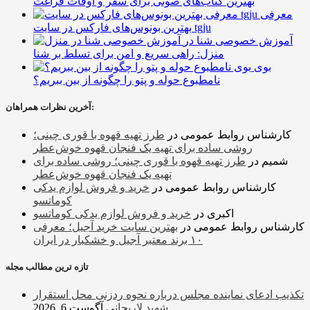
بهترین کتاب‌های صوتی برای سفر و اوقات فراغت
معرفی
بهترین بونوس‌های فارکس در سایت tgju
آموزش خصوصی شنا در
منزل: راهی سریع و امن برای تسلط بر شنا
بوی
نامطبوع حوله و پتو را چگونه از بین ببریم؟
آخرین نظرات همراهان:
کارشناس روابط عمومی
در
طرز تهیه قهوه با قوری چینی؛
روشی ساده برای تهیه یک فنجان قهوه خوش‌عطر
شمیم
در
طرز تهیه قهوه با قوری چینی؛ روشی ساده برای
تهیه یک فنجان قهوه خوش‌عطر
کارشناس روابط عمومی
در
خرید و فروش لوازم یدکی
کوماتسو
اکبری
در
خرید و فروش لوازم یدکی کوماتسو
کارشناس روابط عمومی
در
بهترین سایت خرید آجیل؛ معرفی
۱۰ برند معتبر آجیل و خشکبار در ایران
تازه ترین مطالب مجله
تکذیب ادعای نماینده مجلس درباره نحوه ردزنی محل استقرار
شهید لاریجانی
آگوست 6, 2026