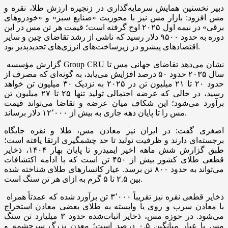
­دبیر نخستین همایش سرمایه‌گذاری در زنجیره ارزش طلا، نقره و
مس افزود: بازار مس نیز با محوریت «صنایع سبز» و «خودرو‌های
برقی» در نیمه اول ۲۰۲۵ اوج گرفته است؛ قیمت هر تن مس در این
دوره به حدود ۹۵۰۰ دلار رسید که ناشی از رشد تقاضای چین و سایر
اقتصاد‌های پیشرو در زیرساخت‌های انرژی‌های تجدیدپذیر بود.
گزارش مؤسسه Group CRU نشان می‌دهد تقاضای جهانی مس تا
سال ۲۰۳۵ حدود ۵۰ درصد افزایش می‌یابد، به گونه‌ای که مصرف از
حدود ۲۰ تا ۲۱ میلیون تن در ۲۰۲۵ به نزدیک ۳۰ میلیون تن خواهد
رسید، در حالی که عرضه احتمالی تولید تنها ۲۵ تا ۲۷ میلیون تن
برآورد می‌شود؛ این شکاف میان عرضه و تقاضا می‌تواند قیمت
مس را تا پایان دهه جاری به بیش از ۱۲٬۰۰۰ دلار برساند.
اصغری گفت: در ایران نیز معادن مس، طلا و نقره جایگاه
برجسته‌ای دارند و ظرفیت تولید تا حد چشمگیری ارتقا یافته است؛
طبق گزارش شش ماهه اخیر ایمیدرو تا پایان بهار ۱۴۰۴، ذخایر
قطعی طلای کشور بیش از ۴۵۰ تن است که با ادامه اکتشافات
می‌تواند به حدود ۸۰۰ تن برسد. عیار کانسار‌های طلای شناخته شده
بین ۲.۵ تا ۵ گرم به ازای هر تن سنگ است.
ذخایر قطعی نقره نیز تقریباً ۳٬۰۰۰ تن برآورد شده که عمدتاً همراه
با معادن سرب و روی یا وابسته به طلای بعضی معادن استخراج
می‌شود. در حوزه مس، ذخایر اثبات‌شده حدود ۳ میلیارد تن سنگ
مس با عیار میانگین ۰.۵ درصد است؛ معدن بزرگ سرچشمه و