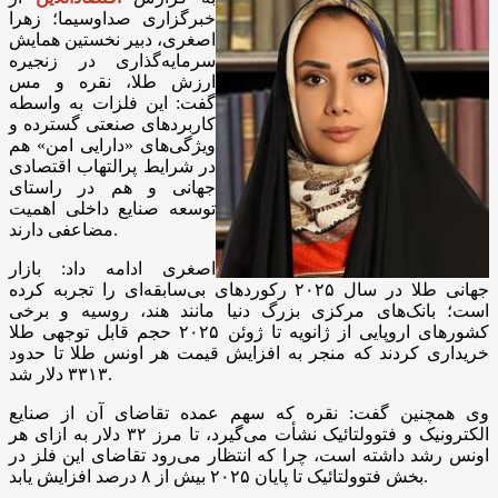
خبرگزاری صداوسیما؛
زهرا
اصغری، دبیر نخستین همایش
سرمایه‌گذاری در زنجیره
ارزش طلا، نقره و مس
گفت: این فلزات به واسطه
کاربرد‌های صنعتی گسترده و
ویژگی‌های «دارایی امن» هم
در شرایط پرالتهاب اقتصادی
جهانی و هم در راستای
توسعه صنایع داخلی اهمیت
مضاعفی دارند.
اصغری ادامه داد: بازار
جهانی طلا در سال ۲۰۲۵ رکورد‌های بی‌سابقه‌ای را تجربه کرده
است؛ بانک‌های مرکزی بزرگ دنیا مانند هند، روسیه و برخی
کشور‌های اروپایی از ژانویه تا ژوئن ۲۰۲۵ حجم قابل توجهی طلا
خریداری کردند که منجر به افزایش قیمت هر اونس طلا تا حدود
۳۳۱۳ دلار شد.
وی همچنین گفت: نقره که سهم عمده تقاضای آن از صنایع
الکترونیک و فتوولتائیک نشأت می‌گیرد، تا مرز ۳۲ دلار به ازای هر
اونس رشد داشته است، چرا که انتظار می‌رود تقاضای این فلز در
بخش فتوولتائیک تا پایان ۲۰۲۵ بیش از ۸ درصد افزایش یابد.