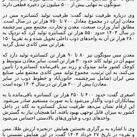
سونگون به تنهایی بیش از ۵۰۰ میلیون تن ذخیره قطعی دارند.
وی درباره ظرفیت تولید گفت: ظرفیت تولید کنسانتره مس در
معادن ایران در مجموع معادل ۷۰۰ تا ۷۵۰ هزار تن در سال است.
مطابق آمار وزارت صنعت، معدن و تجارت، مجتمع مس سرچشمه
در سال ۱۴۰۳ حدود ۵۵۰ هزار تن کنسانتره تولید کرد که نزدیک به
۲۸۰ هزار تن آن به واحد‌های ذوب داخلی تحویل شده و به تقریباً ۱۵۰
هزار تن مس کاتدی تبدیل گردید.
معدن مس سونگون نیز ۸۰ تا ۹۰ هزار تن کنسانتره تولید دارد که
سهم آن در تولید کاتد حدود ۳۰ هزار تن است. سایر معادن متوسط و
کوچک کشور مانند میدوک و زرند نیز باقی‌مانده کنسانتره را تأمین
می‌کنند. به این ترتیب، مجموع تولید مس کاتدی مجتمع ملی صنایع
مس ایران (شامل سرچشمه، خاتون‌آباد و خطوط ذوب در سایر
معادن) بیش از ۳۰۰ هزار تن در سال ۱۴۰۳ بوده است.
اصغری گفت: حدود ۴۰۰ تا ۴۵۰ هزار تن کنسانتره باقی‌مانده یا به
پیمانکاران ذوب واگذار می‌شود یا به صورت مستقیم صادر می‌شود.
این ارقام نشان می‌دهد ظرفیت تبدیل کنسانتره به کاتد در داخل
کشور به میزان قابل توجهی بهبود یافته، اما همچنان نیاز به گسترش
واحد‌های ذوب و فناوری‌های بالادستی احساس می‌شود.
وی با اشاره به برگزاری نخستین همایش «زنجیره ارزش طلا، مس
و نقره» در تاریخ ۲۷ خرداد ۱۴۰۴ گفت: در این همایش نشستی با