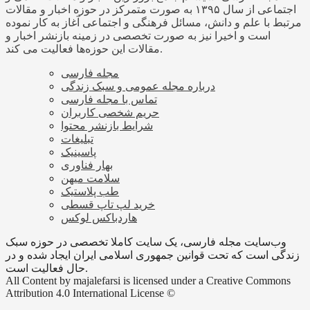
اجتماعی از سال ۱۳۹۵ به صورت متمرکز در حوزه اخبار و مقالات
مرتبط با علم و دانش، مسائل فرهنگی و اجتماعی آغاز به کار نموده
است و اخیرا نیز به صورت تخصصی در زمینه بازنشر اخبار و
مقالات این حوزه‌ها فعالیت می کند.
مجله فارسی
درباره مجله عمومی و سبک زندگی
تماس با مجله فارسی
حریم شخصی کاربران
شرایط بازنشر محتوا
تبلیغات
پاسینیک
بهار فناوری
سلامت میهن
طب پلاستیک
خرید لپ تاپ قسطی
هاردباکس لوکس
وب‌سایت مجله فارسی، یک سایت کاملا تخصصی در حوزه سبک
زندگی است که تحت قوانین جمهوری اسلامی ایران ایجاد شده و در
حال فعالیت است.
All Content by majalefarsi is licensed under a Creative Commons
Attribution 4.0 International License ©️