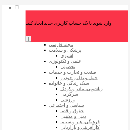
وارد شوید یا یک حساب کاربری جدید ایجاد کنید.
|
مجله فارسی
پزشکی و سلامت
آشپزی
علمی و تکنولوژی
تحصیلی
صنعت و تجارت و خدمات
حمل و نقل و خودرو
سبک زندگی و خانواده
زناشویی، مادر و کودک
سرگرمی
ورزشی
سیاسی و اجتماعی
حقوق و قضا
دینی و مذهبی
فرهنگی، هنر و سینما
کارآفرینی و بازاریابی