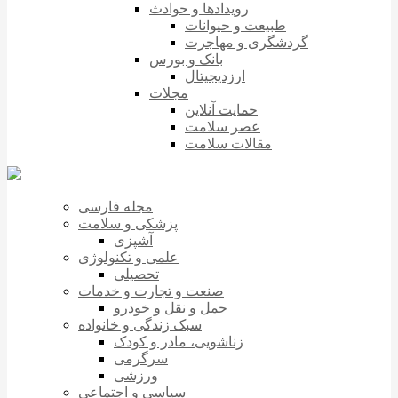
رویدادها و حوادث
طبیعت و حیوانات
گردشگری و مهاجرت
بانک و بورس
ارزدیجیتال
مجلات
حمایت آنلاین
عصر سلامت
مقالات سلامت
مجله فارسی
پزشکی و سلامت
آشپزی
علمی و تکنولوژی
تحصیلی
صنعت و تجارت و خدمات
حمل و نقل و خودرو
سبک زندگی و خانواده
زناشویی، مادر و کودک
سرگرمی
ورزشی
سیاسی و اجتماعی