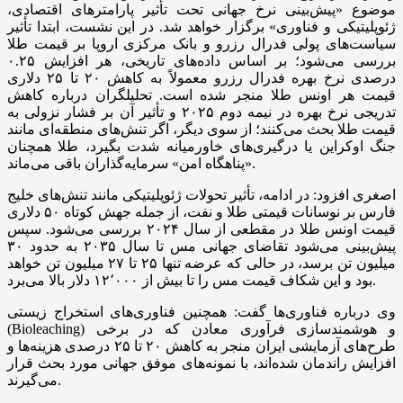
موضوع «پیش‌بینی نرخ جهانی تحت تأثیر پارامتر‌های اقتصادی،
ژئوپلیتیکی و فناوری» برگزار خواهد شد. در این نشست، ابتدا تأثیر
سیاست‌های پولی فدرال رزرو و بانک مرکزی اروپا بر قیمت طلا
بررسی می‌شود؛ بر اساس داده‌های تاریخی، هر افزایش ۰.۲۵
درصدی نرخ بهره فدرال رزرو معمولاً به کاهش ۲۰ تا ۲۵ دلاری
قیمت هر اونس طلا منجر شده است. تحلیلگران درباره کاهش
تدریجی نرخ بهره در نیمه دوم ۲۰۲۵ و تأثیر آن بر فشار نزولی به
قیمت طلا بحث می‌کنند؛ از سوی دیگر، اگر تنش‌های منطقه‌ای مانند
جنگ اوکراین یا درگیری‌های خاورمیانه شدت بگیرد، طلا همچنان
«پناهگاه امن» سرمایه‌گذاران باقی می‌ماند.
اصغری افزود: در ادامه، تأثیر تحولات ژئوپلیتیکی مانند تنش‌های خلیج
فارس بر نوسانات قیمتی طلا و نفت، از جمله جهش کوتاه ۵۰ دلاری
قیمت اونس طلا در مقطعی از سال ۲۰۲۴ بررسی می‌شود. سپس
پیش‌بینی می‌شود تقاضای جهانی مس تا سال ۲۰۳۵ به حدود ۳۰
میلیون تن برسد، در حالی که عرضه تنها ۲۵ تا ۲۷ میلیون تن خواهد
بود و این شکاف قیمت مس را تا بیش از ۱۲٬۰۰۰ دلار بالا می‌برد.
وی درباره فناوری‌ها گفت: همچنین فناوری‌های استخراج زیستی
(Bioleaching) و هوشمندسازی فرآوری معادن که در برخی
طرح‌های آزمایشی ایران منجر به کاهش ۲۰ تا ۲۵ درصدی هزینه‌ها و
افزایش راندمان شده‌اند، با نمونه‌های موفق جهانی مورد بحث قرار
می‌گیرند.