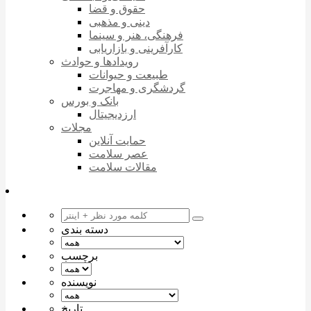
حقوق و قضا
دینی و مذهبی
فرهنگی، هنر و سینما
کارآفرینی و بازاریابی
رویدادها و حوادث
طبیعت و حیوانات
گردشگری و مهاجرت
بانک و بورس
ارزدیجیتال
مجلات
حمایت آنلاین
عصر سلامت
مقالات سلامت
دسته بندی
برچسب
نویسنده
تاریخ