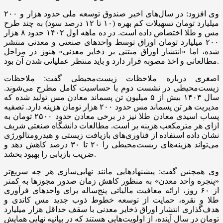
وی افزود: در سال‌های اخیر صندوق توسعه ملی حدود هزار و ۲۰۰
میلیارد تومان تسهیلات کم بهره (۱۰ تا ۱۲ درصد سود) به چند طرح
مس و طلا اختصاص داده است. در ده ماهه اول ۱۴۰۲ حدود ۸ هزار
۲۰۰ میلیارد تومان اوراق توسط واحد‌های صنعتی و معدنی منتشر
شده، اما «انتشار اوراق مبتنی بر ذخایر معدنی» هنوز در مراحل
مطالعاتی و اخذ مصوبه قرار دارد و باید منتظر عملیاتی شدن آن بود.
اصغری درباره ملاحظات زیست‌محیطی گفت: ملاحظات
زیست‌محیطی در نشست دوم با حساسیت کامل مطرح می‌شوند.
سال ۱۴۰۳ بیش از ۵ میلیون تن پسماند معادن مس تولید شده که
مدیریت هر تن پسماند مس حدود ۲۰۰ هزار تومان هزینه دارد. تصفیه
پساب اسیدی معادن طلا نیز در برخی معادن حدود ۲۵۰۰ تومان به
ازای هر مترمکعب هزینه بر است. مطالعات دانشگاه صنعتی شریف
نشان داده استفاده از فناوری‌های بازیافت زیستی و هیدرومتالورژی
می‌تواند هزینه‌های زیست‌محیطی را ۲۰ تا ۳۰ درصد کاهش دهد و
ضریب بازیابی را بهبود بخشد.
وی همچنین گفت: پیشنهاد‌هایی مانند نهایی‌سازی هر چه سریع‌تر
«پنجره واحد معدن» به منظور کاهش زمان صدور مجوز‌ها به کمتر
از ۶۰ روز، ارائه معافیت مالیاتی پنج‌ساله برای واحد‌های فرآوری
طلا و نقره، حمایت از توسعه خطوط ذوب جدید مس کاتدی و
هدف‌گذاری انتشار اوراق ذخایر معدنی با سقف حداقل هزار میلیارد
تومان در سال آینده، از اولویت‌هایی هستند که در بیانیه نهایی همایش