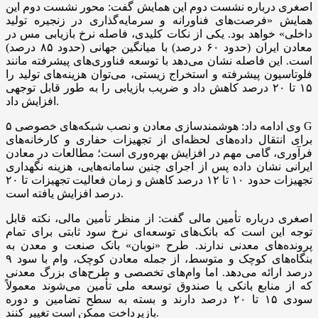
اصغری درباره نشست دوم این همایش گفت: محور نشست دوم این
همایش «فرصت‌های فناورانه و سرمایه‌گذاری در زنجیره تولید
داخلی» خواهد بود. یکی از نکات کلیدی، فاصله نرخ بازیابی مس در
معادن ایران (حدود ۶۰ درصد) با میانگین جهانی (حدود ۸۵ درصد)
است. این فاصله نشان می‌دهد با توسعه فناوری‌های پیشرفته مانند
فلوتاسیون پیشرفته و استخراج زیستی، می‌توان هزینه‌های تولید را
۱۵ تا ۲۰ درصد کاهش داد و ضریب بازیابی را به طور قابل توجهی
افزایش داد.
وی ادامه داد: هوشمندسازی معادن و نصب شبکه‌های خصوصی ۵ G
برای انتقال داده‌های لحظه‌ای از تجهیزات حفاری و کارخانه‌های
فرآوری، گامی مهم در افزایش بهره‌وری است؛ مطالعات در معادن
ایرانی نشان داده پس از اجرای چنین سامانه‌هایی، هزینه نگهداری
تجهیزات حدود ۱۰ تا ۱۲ درصد کاهش و زمان فعالیت تجهیزات تا ۲۰
درصد افزایش یافته است.
اصغری درباره تأمین مالی گفت: از منظر تأمین مالی، نکته قابل
توجه این است که بانک‌های توسعه‌ای نرخ سود ثابتی برای تمام
پرونده‌های معدنی ندارند. طرح «نوبان» بانک صنعت و معدن به
بنگاه‌های کوچک و متوسط، از جمله معادن کوچک، وام با سود ۹
درصد ارائه می‌دهد. اما وام‌های تخصصی و طرح‌های بزرگ معدنی
که از منابع بانکی یا صندوق توسعه ملی تأمین می‌شوند معمولاً
سودی ۱۵ تا ۲۰ درصد دارند و بسته به سطح تضامین و دوره
بازپرداخت ممکن است تغییر کنند.