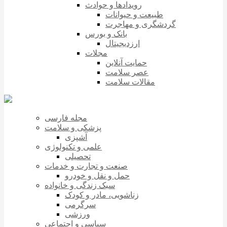
رویدادها و حوادث
طبیعت و حیوانات
گردشگری و مهاجرت
بانک و بورس
ارزدیجیتال
مجلات
حمایت آنلاین
عصر سلامت
مقالات سلامت
مجله فارسی
پزشکی و سلامت
آشپزی
علمی و تکنولوژی
تحصیلی
صنعت و تجارت و خدمات
حمل و نقل و خودرو
سبک زندگی و خانواده
زناشویی، مادر و کودک
سرگرمی
ورزشی
سیاسی و اجتماعی