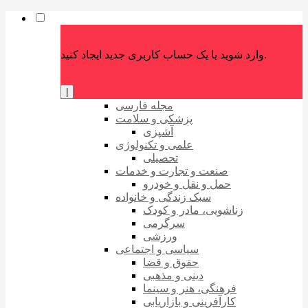
وارد شوید یا یک حساب کاربری جدید ایجاد کنید.
|
مجله فارسی
پزشکی و سلامت
آشپزی
علمی و تکنولوژی
تحصیلی
صنعت و تجارت و خدمات
حمل و نقل و خودرو
سبک زندگی و خانواده
زناشویی، مادر و کودک
سرگرمی
ورزشی
سیاسی و اجتماعی
حقوق و قضا
دینی و مذهبی
فرهنگی، هنر و سینما
کارآفرینی و بازاریابی