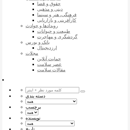
حقوق و قضا
دینی و مذهبی
فرهنگی، هنر و سینما
کارآفرینی و بازاریابی
رویدادها و حوادث
طبیعت و حیوانات
گردشگری و مهاجرت
بانک و بورس
ارزدیجیتال
مجلات
حمایت آنلاین
عصر سلامت
مقالات سلامت
دسته بندی
برچسب
نویسنده
تاریخ