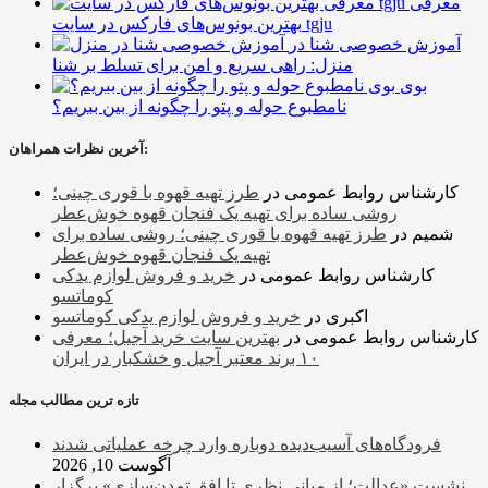
معرفی
بهترین بونوس‌های فارکس در سایت tgju
آموزش خصوصی شنا در
منزل: راهی سریع و امن برای تسلط بر شنا
بوی
نامطبوع حوله و پتو را چگونه از بین ببریم؟
آخرین نظرات همراهان:
کارشناس روابط عمومی
در
طرز تهیه قهوه با قوری چینی؛
روشی ساده برای تهیه یک فنجان قهوه خوش‌عطر
شمیم
در
طرز تهیه قهوه با قوری چینی؛ روشی ساده برای
تهیه یک فنجان قهوه خوش‌عطر
کارشناس روابط عمومی
در
خرید و فروش لوازم یدکی
کوماتسو
اکبری
در
خرید و فروش لوازم یدکی کوماتسو
کارشناس روابط عمومی
در
بهترین سایت خرید آجیل؛ معرفی
۱۰ برند معتبر آجیل و خشکبار در ایران
تازه ترین مطالب مجله
فرودگاه‌های آسیب‌دیده دوباره وارد چرخه عملیاتی شدند
آگوست 10, 2026
نشست «عدالت؛ از مبانی نظری تا افق تمدن‌سازی» برگزار