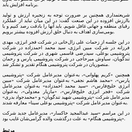
برنامه افزایش یابد.
شریعتمداری همچنین بر ضرورت توجه به زنجیره ارزش و تولید
باارزش افزوده در این صنعت گفت: در این میان نباید از عملکرد
رقبای منطقه و جهانی غافل شویم. باید آنها را بادقت رصد کنیم و با
بومی‌سازی اهداف به دنبال خلق ارزش افزوده بیشتر برویم.
در این جلسه از زحمات علی زال‌خانی در شرکت فجر انرژی، مهدی
فرزانه در شرکت مبین انرژی، سید محمد احمدزاده در شرکت
پتروشیمی بوعلی، سیدرضی قاسمی شهری در شرکت پتروشیمی
تندگویان، سیاوش میرحاجی در شرکت پتروشیمی پارس و رحمان
منصوریان در شرکت پتروشیمی هنگام تقدیر و تشکر شد.
همچنین «کریم پهلوانی»، به‌عنوان مدیرعامل شرکت «پتروشیمی
پارس»، «محمد هاشم نجفی» به‌عنوان مدیرعامل شرکت «مبین
انرژی خلیج‌فارس»، «سید محمد احمدزاده» به‌عنوان مدیرعامل
شرکت «فجر انرژی خلیج‌فارس»، «مازیار معدولی»، به‌عنوان
مدیرعامل شرکت «پتروشیمی شهید تندگویان» و «محمدجواد بدری»
به‌عنوان مدیرعامل شرکت «پتروشیمی بوعلی سینا» معارفه شدند.
در این مراسم «سید عبدالمجید خاکسار»، مدیرعامل جدید شرکت
«پتروشیمی هنگام» به علت درگذشت والده گرامی‌شان غایب بود.
مرتبط