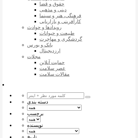
حقوق و قضا
دینی و مذهبی
فرهنگی، هنر و سینما
کارآفرینی و بازاریابی
رویدادها و حوادث
طبیعت و حیوانات
گردشگری و مهاجرت
بانک و بورس
ارزدیجیتال
مجلات
حمایت آنلاین
عصر سلامت
مقالات سلامت
دسته بندی
برچسب
نویسنده
تاریخ