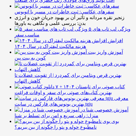
افت تولید ورق‌های فولادی زنگ خطری برای صنعت
سفرهای عکاسی: ثبت خاطرات در مسیر با اتوبوس
زنجیر نقره مردانه و تأثیر آن بر بهبود جریان خون و انرژی
بدن: بررسی علمی و نگاهی به باورها
۵ ویژگی لپ تاپ های
مناسب سفر
افزایش
هزینه مالکیت لیفتراک در سال ۱۴۰۴
آموزش واریز بیت
کوین به بیت پین
بهترین قرص ویتامین برای کمردرد | از تقویت عضلات تا
کاهش التهاب
۷ کتاب صوتی برای تابستان ۱۴۰۴ +
بهترین کتاب‌های صوتی برای سفر و اوقات فراغت
معرفی
بهترین بونوس‌های فارکس در سایت tgju
آموزش خصوصی شنا در
منزل: راهی سریع و امن برای تسلط بر شنا
بوی
نامطبوع حوله و پتو را چگونه از بین ببریم؟