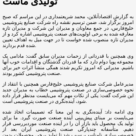
تولیدی ماست
به گزارش اقتصادآنلاین، محمد شریعتمداری در این مراسم که صبح
امروز برگزار شد، ضمن ترسیم نقشه راه شرکت صنایع پتروشیمی
خلیج‌فارس، در جمع معاونان و مدیران این شرکت و مدیران تازه
معارفه شده به برخی اولویت‌های صنعت پتروشیمی اشاره کرد و از
مدیران تازه منصوب شده خواست تا در جهت میل به اهداف تعیین
شده قدم بردارند.
وی همچنین با قدردانی از زحمات مدیران سابق گفت: مادامی یک
مجموعه پویا دوام دارد که ما قدردان گذشتگان و اقدامات خوب آنها
باشیم. مدیرانی که امروز تکریم شدند همگی منشأ اثرات خیر برای
صنعت پتروشیمی کشور بودند.
مدیرعامل شرکت صنایع پتروشیمی خلیج‌فارس همچنین با انتقاد از
نحوه خصوصی‌سازی در صنعت پتروشیمی خطاب به مدیران جدید
این شرکت گفت: یکی از نکات مهم که می‌بایست مدنظر قرار داده
شود، آینده‌نگری در صنعت پتروشیمی است.
وی ادامه داد: آینده‌نگری به این معنا که تصمیمات اتخاذ شده
می‌بایست بر مبنای پیش‌بینی آینده صنعت صورت گیرد. ما برای
تولید یک محصول باید بازار آن را در آینده صنعت موردبررسی قرار
دهیم. متأسفانه چندپارگی صنعت پتروشیمی ایران بعد از
خصوصی‌سازی نامناسب، سبب شد تا تولید برخی محصولات بدون