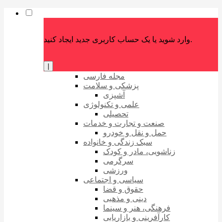
وارد شوید یا یک حساب کاربری جدید ایجاد کنید.
|
مجله فارسی
پزشکی و سلامت
آشپزی
علمی و تکنولوژی
تحصیلی
صنعت و تجارت و خدمات
حمل و نقل و خودرو
سبک زندگی و خانواده
زناشویی، مادر و کودک
سرگرمی
ورزشی
سیاسی و اجتماعی
حقوق و قضا
دینی و مذهبی
فرهنگی، هنر و سینما
کارآفرینی و بازاریابی