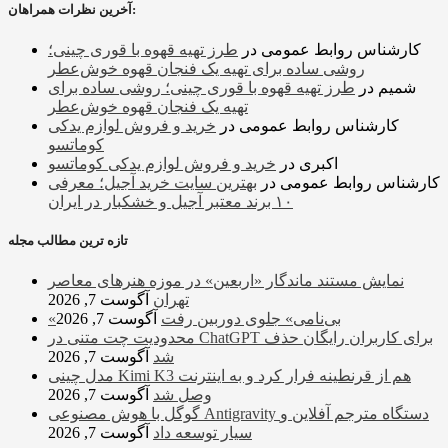
آخرین نظرات همراهان:
کارشناس روابط عمومی
در
طرز تهیه قهوه با قوری چینی؛
روشی ساده برای تهیه یک فنجان قهوه خوش‌عطر
شمیم
در
طرز تهیه قهوه با قوری چینی؛ روشی ساده برای
تهیه یک فنجان قهوه خوش‌عطر
کارشناس روابط عمومی
در
خرید و فروش لوازم یدکی
کوماتسو
اکبری
در
خرید و فروش لوازم یدکی کوماتسو
کارشناس روابط عمومی
در
بهترین سایت خرید آجیل؛ معرفی
۱۰ برند معتبر آجیل و خشکبار در ایران
تازه ترین مطالب مجله
نمایش مستند ماندگار «اربعین» در موزه هنرهای معاصر
تهران
آگوست 7, 2026
«بی‌نامی» جلوی دوربین رفت
آگوست 7, 2026
محدودیت چت متنی در ChatGPT برای کاربران رایگان حذف
شد
آگوست 7, 2026
مدل چینی Kimi K3 هم از قرنطینه فرار کرد و به اینترنت
وصل شد
آگوست 7, 2026
گوگل با هوش مصنوعی Antigravity دستگاه مترجم آفلاین و
سیار توسعه داد
آگوست 7, 2026