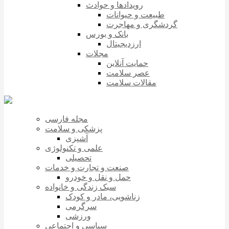
رویدادها و حوادث
طبیعت و حیوانات
گردشگری و مهاجرت
بانک و بورس
ارزدیجیتال
مجلات
حمایت آنلاین
عصر سلامت
مقالات سلامت
مجله فارسی
پزشکی و سلامت
آشپزی
علمی و تکنولوژی
تحصیلی
صنعت و تجارت و خدمات
حمل و نقل و خودرو
سبک زندگی و خانواده
زناشویی، مادر و کودک
سرگرمی
ورزشی
سیاسی و اجتماعی