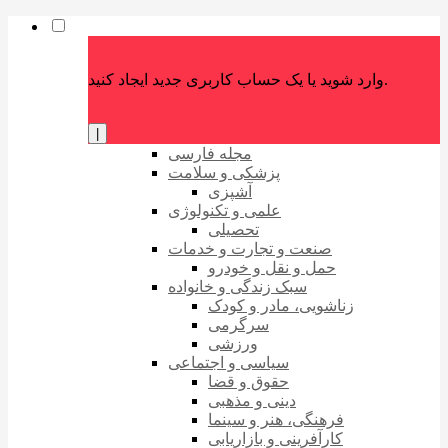
وارد شوید یا یک حساب کاربری جدید ایجاد کنید.
|
مجله فارسی
پزشکی و سلامت
آشپزی
علمی و تکنولوژی
تحصیلی
صنعت و تجارت و خدمات
حمل و نقل و خودرو
سبک زندگی و خانواده
زناشویی، مادر و کودک
سرگرمی
ورزشی
سیاسی و اجتماعی
حقوق و قضا
دینی و مذهبی
فرهنگی، هنر و سینما
کارآفرینی و بازاریابی