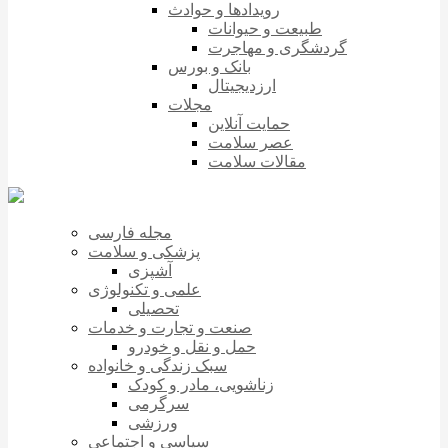
رویدادها و حوادث
طبیعت و حیوانات
گردشگری و مهاجرت
بانک و بورس
ارزدیجیتال
مجلات
حمایت آنلاین
عصر سلامت
مقالات سلامت
مجله فارسی
پزشکی و سلامت
آشپزی
علمی و تکنولوژی
تحصیلی
صنعت و تجارت و خدمات
حمل و نقل و خودرو
سبک زندگی و خانواده
زناشویی، مادر و کودک
سرگرمی
ورزشی
سیاسی و اجتماعی