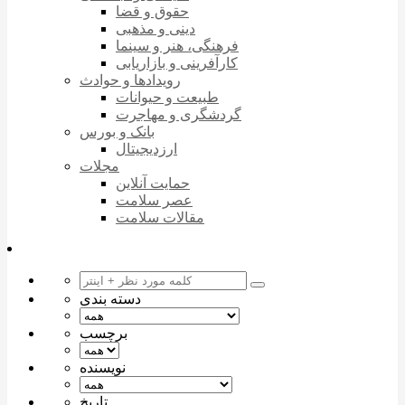
حقوق و قضا
دینی و مذهبی
فرهنگی، هنر و سینما
کارآفرینی و بازاریابی
رویدادها و حوادث
طبیعت و حیوانات
گردشگری و مهاجرت
بانک و بورس
ارزدیجیتال
مجلات
حمایت آنلاین
عصر سلامت
مقالات سلامت
دسته بندی
برچسب
نویسنده
تاریخ