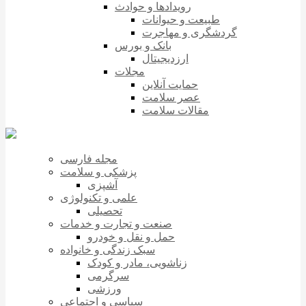
رویدادها و حوادث
طبیعت و حیوانات
گردشگری و مهاجرت
بانک و بورس
ارزدیجیتال
مجلات
حمایت آنلاین
عصر سلامت
مقالات سلامت
مجله فارسی
پزشکی و سلامت
آشپزی
علمی و تکنولوژی
تحصیلی
صنعت و تجارت و خدمات
حمل و نقل و خودرو
سبک زندگی و خانواده
زناشویی، مادر و کودک
سرگرمی
ورزشی
سیاسی و اجتماعی