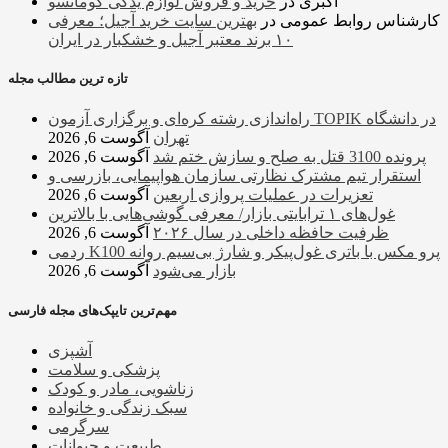
اکبری
در
خرید و فروش لوازم یدکی کوماتسو
کارشناس روابط عمومی
در
بهترین سایت خرید آجیل؛ معرفی
۱۰ برند معتبر آجیل و خشکبار در ایران
تازه ترین مطالب مجله
راه‌اندازی رشته کره‌ای و برگزاری آزمون TOPIK در دانشگاه
تهران
آگوست 6, 2026
پرونده 3100 قتل به صلح و سازش ختم شد
آگوست 6, 2026
استقرار تیم مشترک نظارتی سازمان هواپیمایی، بازرسی و
تعزیرات در عملیات پروازی اربعین
آگوست 6, 2026
غول‌های ۱ ترابایتی بازار/ معرفی گوشی‌هایی با بالاترین
ظرفیت حافظه داخلی در سال ۲۰۲۶
آگوست 6, 2026
ردمی K100 پرو مکس با باتری غول‌پیکر و شارژ بی‌سیم روانه
بازار می‌شود
آگوست 6, 2026
مهم‌ترین تایپک‌های مجله فارسی
آشپزی
پزشکی و سلامت
زناشویی، مادر و کودک
سبک زندگی و خانواده
سرگرمی
طبیعت و حیوانات