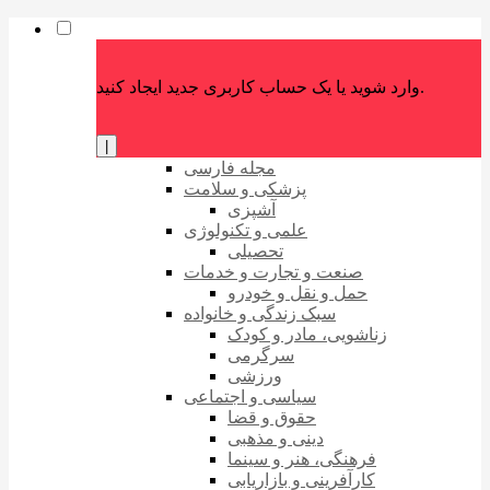
وارد شوید یا یک حساب کاربری جدید ایجاد کنید.
|
مجله فارسی
پزشکی و سلامت
آشپزی
علمی و تکنولوژی
تحصیلی
صنعت و تجارت و خدمات
حمل و نقل و خودرو
سبک زندگی و خانواده
زناشویی، مادر و کودک
سرگرمی
ورزشی
سیاسی و اجتماعی
حقوق و قضا
دینی و مذهبی
فرهنگی، هنر و سینما
کارآفرینی و بازاریابی