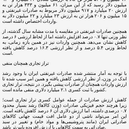
میلیون دلار رسید که از این میزان، ۶۱ میلیون و ۳۳۳ هزار تن به
ارزش ۲۰ میلیارد و ۹۱۷ میلیون دلار مربوط به صادرات غیرنفتی و
۱۵ میلیون و ۲۰۶ هزار تن به ارزش ۲۳ میلیارد و ۲۲ میلیون دلار به
واردات اختصاص داشته است.
همچنین صادرات غیرنفتی در مقایسه با مدت مشابه سال گذشته، از
نظر وزنی تنها ۰.۷ درصد افزایش داشته اما از لحاظ ارزشی ۶ درصد
کاهش نشان می‌دهد. همچنین واردات نیز در همین بازه زمانی، به
لحاظ وزنی ۵.۴ درصد و از نظر ارزشی ۱۶.۳ درصد کاهش یافته
است.
تراز تجاری همچنان منفی
با توجه به آمار منتشر شده صادرات غیرنفتی ایران با وجود رشد
اندک در وزن، از نظر ارزشی کاهش یافته و همین امر سبب شده تا
ارزش واردات همچنان از صادرات پیشی بگیرد. در نتیجه، تراز تجاری
کشور با ثبت کسری ۲.۱ میلیارد دلاری منفی مانده است.
کاهش ارزش صادرات از جمله عوامل کسری تراز تجاری است؛
زیرا هرچند حجم فیزیکی صادرات (وزن کالاها) رشد بسیار محدود
۰.۷ درصدی داشته، اما ارزش دلاری آن ۶ درصد کاهش یافته است.
این امر می‌تواند ناشی از دو عامل افت قیمت جهانی کالاهای
صادراتی ایران (مانند پتروشیمی‌ها و مواد خام) و تغییر در سبد
صادراتی به سمت کالاهایی با ارزش افزوده پایین‌تر باشد.