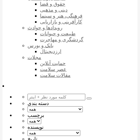
حقوق و قضا
دینی و مذهبی
فرهنگی، هنر و سینما
کارآفرینی و بازاریابی
رویدادها و حوادث
طبیعت و حیوانات
گردشگری و مهاجرت
بانک و بورس
ارزدیجیتال
مجلات
حمایت آنلاین
عصر سلامت
مقالات سلامت
دسته بندی
برچسب
نویسنده
تاریخ