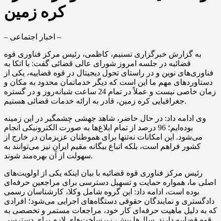
کره زمین
– اخبار اجتماعی –
به گزارش خبرگزاری تسنیم، کاظمی، رئیس مرکز فناوری قوه
قضائیه در جلسه امروز شورای عالی قضائی گفت: با اتکا به
فناوری‌های نوین و در راستای تحول دیجیتال در قوه قضاییه، یکی از
دستاوردهای مهم ما این است که دیگر خدماتمان محدود به مکان و
زمان خاصی نیست و عملاً در تمام 24 ساعت شبانه‌روز و در گستره
جغرافیایی کره زمین، قادر به ارائه خدمات قضائی هستیم.
وی ادامه داد: در حال حاضر، شاهد جهشی چشمگیر در این زمینه
بوده‌ایم؛ 96 درصد از تمام ابلاغ‌ها به صورت الکترونیکی انجام
می‌شود. این امکانات نه‌تنها برای هموطنان عزیزمان در خارج از
کشور فراهم است، بلکه اتباع بیگانه مقیم ایران نیز می‌توانند به
سهولت از آن بهره‌مند شوند.
رئیس مرکز فناوری قوه قضائیه با بیان اینکه یکی از اولویت‌های
اصلی ما، همواره حمایت و تسهیل دسترسی برای مراجعین حرفه‌ای
بوده است، ادامه داد: این گروه شامل وکلا، کارشناسان رسمی
دادگستری و نمایندگان حقوقی دستگاه‌های اجرایی می‌شود؛ افرادی
که به دلیل ماهیت حرفه‌ای کار خود، مراجعات مستمر و تخصصی به
قوه قضاییه دارند. سال‌ها پیش، زیرساخت‌های لازم برای دسترسی