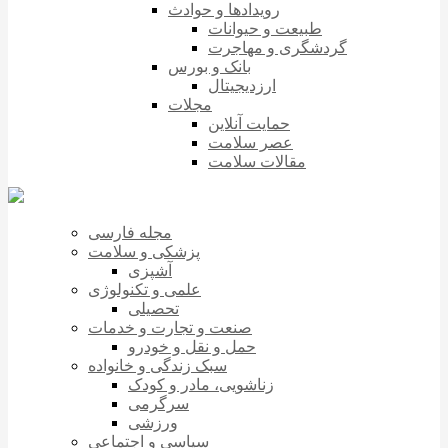
رویدادها و حوادث
طبیعت و حیوانات
گردشگری و مهاجرت
بانک و بورس
ارزدیجیتال
مجلات
حمایت آنلاین
عصر سلامت
مقالات سلامت
مجله فارسی
پزشکی و سلامت
آشپزی
علمی و تکنولوژی
تحصیلی
صنعت و تجارت و خدمات
حمل و نقل و خودرو
سبک زندگی و خانواده
زناشویی، مادر و کودک
سرگرمی
ورزشی
سیاسی و اجتماعی