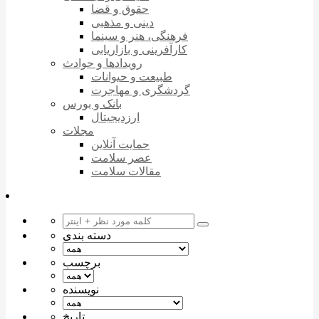
حقوق و قضا
دینی و مذهبی
فرهنگی، هنر و سینما
کارآفرینی و بازاریابی
رویدادها و حوادث
طبیعت و حیوانات
گردشگری و مهاجرت
بانک و بورس
ارزدیجیتال
مجلات
حمایت آنلاین
عصر سلامت
مقالات سلامت
دسته بندی
برچسب
نویسنده
تاریخ