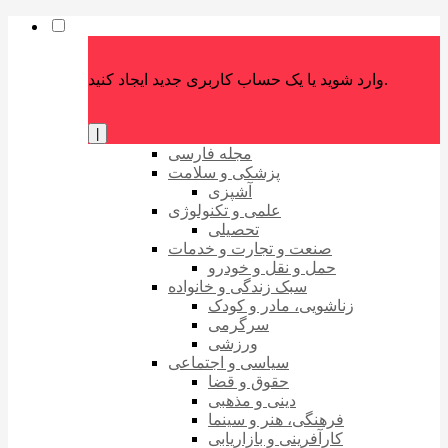
وارد شوید یا یک حساب کاربری جدید ایجاد کنید.
|
مجله فارسی
پزشکی و سلامت
آشپزی
علمی و تکنولوژی
تحصیلی
صنعت و تجارت و خدمات
حمل و نقل و خودرو
سبک زندگی و خانواده
زناشویی، مادر و کودک
سرگرمی
ورزشی
سیاسی و اجتماعی
حقوق و قضا
دینی و مذهبی
فرهنگی، هنر و سینما
کارآفرینی و بازاریابی